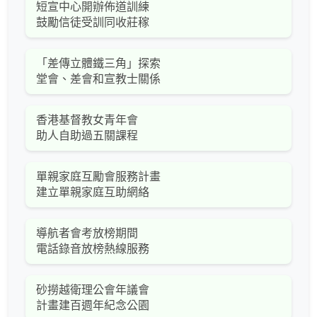
短宣中心開辦佈道訓練
鼓勵信徒受訓同收莊稼
「差傳立體鐵三角」探索
堂會、差會和宣教士關係
香港基督教女青年會
助人自助過五關課程
單親家庭互勵會服務計畫
建立單親家庭互助網絡
導航者會考放榜期間
電話錄音放榜熱線服務
砂撈越衛理公會年議會
計畫建百週年紀念公園