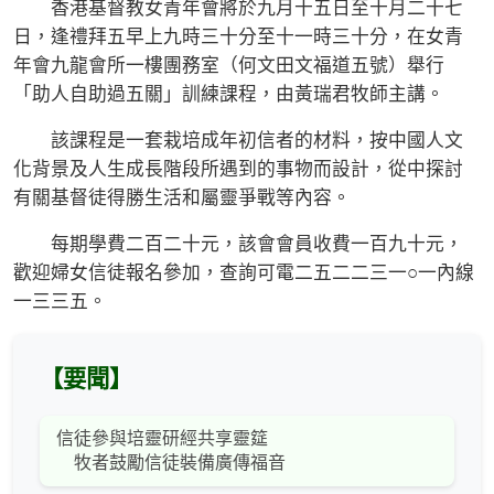
香港基督教女青年會將於九月十五日至十月二十七
日，逢禮拜五早上九時三十分至十一時三十分，在女青
年會九龍會所一樓團務室（何文田文福道五號）舉行
「助人自助過五關」訓練課程，由黃瑞君牧師主講。
該課程是一套栽培成年初信者的材料，按中國人文
化背景及人生成長階段所遇到的事物而設計，從中探討
有關基督徒得勝生活和屬靈爭戰等內容。
每期學費二百二十元，該會會員收費一百九十元，
歡迎婦女信徒報名參加，查詢可電二五二二三一○一內線
一三三五。
【要聞】
信徒參與培靈研經共享靈筵
牧者鼓勵信徒裝備廣傳福音