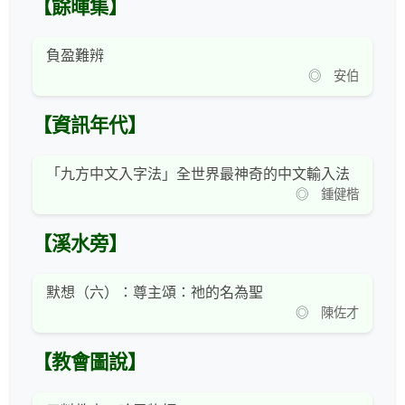
【餘暉集】
負盈難辨
◎ 安伯
【資訊年代】
「九方中文入字法」全世界最神奇的中文輸入法
◎ 鍾健楷
【溪水旁】
默想（六）：尊主頌：祂的名為聖
◎ 陳佐才
【教會圖說】