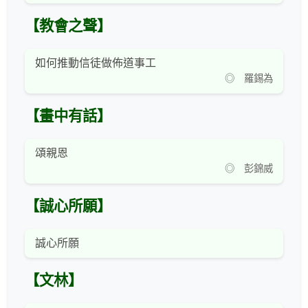
【教會之聲】
如何推動信徒做佈道事工
◎ 羅錫為
【畫中有話】
頌親恩
◎ 彭錦威
【誠心所願】
誠心所願
【文林】