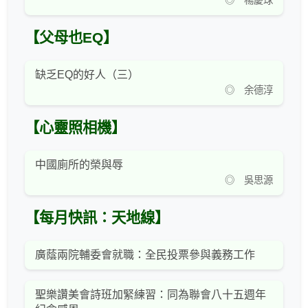
◎ 楊慶球
【父母也EQ】
缺乏EQ的好人（三）
◎ 余德淳
【心靈照相機】
中國廁所的榮與辱
◎ 吳思源
【每月快訊：天地線】
廣蔭兩院輔委會就職：全民投票參與義務工作
聖樂讚美會詩班加緊練習：同為聯會八十五週年