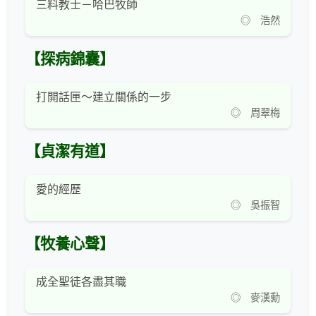
三料教士－哈巴牧師
◎ 浩然
【探病錦囊】
打開話匣～建立關係的一步
◎ 周翠梅
【貞潔有道】
愛的經歷
◎ 吳振智
【牧養心聲】
成全聖徒各盡其職
◎ 麥漢勳