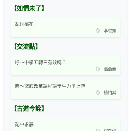
【如情未了】
亂世桃花
◎ 李碧如
【交流點】
呼～中學五轉三有效嗎？
◎ 溫燕蘭
應～徹底改革課程讓學生力爭上游
◎ 植柏燊
【古道今詮】
亂中求靜