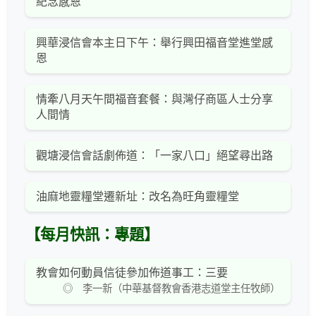
紀念感恩
興華浸信會本主日下午：舉行興田福音堂進堂感
恩
情牽八月天午間福音套餐：與灣仔商區人士分享
人間情
觀塘浸信會話劇佈道：「一家八口」絕望尋出路
油麻地靈糧堂遷新址：改名為旺角靈糧堂
【每月快訊：專題】
教會如何動員信徒參加佈道事工：三要
◎ 李一新（中華基督教會香港志道堂主任牧師）