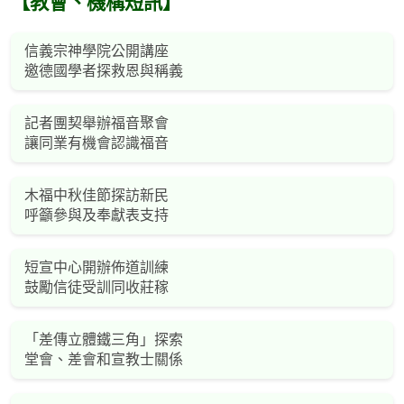
【教會、機構短訊】
信義宗神學院公開講座
邀德國學者探救恩與稱義
記者團契舉辦福音聚會
讓同業有機會認識福音
木福中秋佳節探訪新民
呼籲參與及奉獻表支持
短宣中心開辦佈道訓練
鼓勵信徒受訓同收莊稼
「差傳立體鐵三角」探索
堂會、差會和宣教士關係