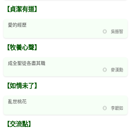
【貞潔有道】
愛的經歷
◎ 吳振智
【牧養心聲】
成全聖徒各盡其職
◎ 麥漢勳
【如情未了】
亂世桃花
◎ 李碧如
【交流點】