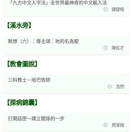
「九方中文入字法」全世界最神奇的中文輸入法
◎ 鍾健楷
【溪水旁】
默想（六）：尊主頌：祂的名為聖
◎ 陳佐才
【教會圖說】
三料教士－哈巴牧師
◎ 浩然
【探病錦囊】
打開話匣～建立關係的一步
◎ 周翠梅