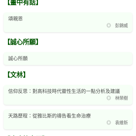
【畫中有話】
頌親恩
◎ 彭錦威
【誠心所願】
誠心所願
【文林】
信仰反思：對高科技時代靈性生活的一點分析及建議
◎ 林榮樹
天路歷程：從雅比斯的禱告看生命治療
◎ 袁維新