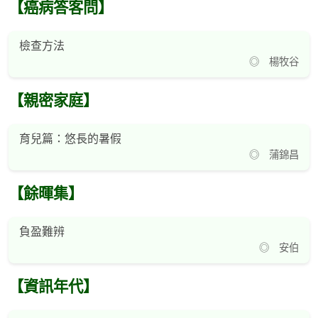
【癌病答客問】
檢查方法
◎ 楊牧谷
【親密家庭】
育兒篇：悠長的暑假
◎ 蒲錦昌
【餘暉集】
負盈難辨
◎ 安伯
【資訊年代】