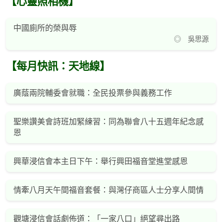
【心靈照相機】
中國廁所的榮與辱
◎ 吳思源
【每月快訊：天地線】
廣蔭兩院輔委會就職：全民投票參與義務工作
聖樂讚美會詩班加緊練習：同為聯會八十五週年紀念感
恩
興華浸信會本主日下午：舉行興田福音堂進堂感恩
情牽八月天午間福音套餐：與灣仔商區人士分享人間情
觀塘浸信會話劇佈道：「一家八口」絕望尋出路