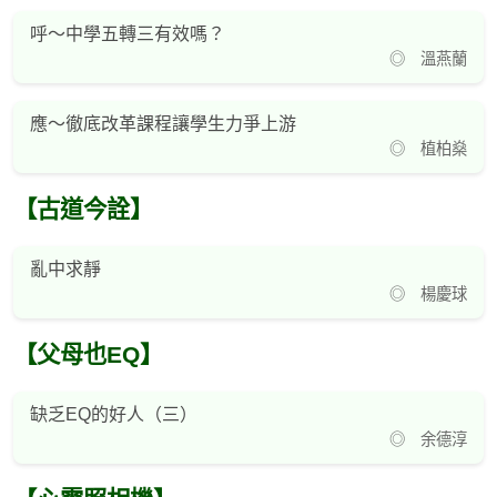
呼～中學五轉三有效嗎？
◎ 溫燕蘭
應～徹底改革課程讓學生力爭上游
◎ 植柏燊
【古道今詮】
亂中求靜
◎ 楊慶球
【父母也EQ】
缺乏EQ的好人（三）
◎ 余德淳