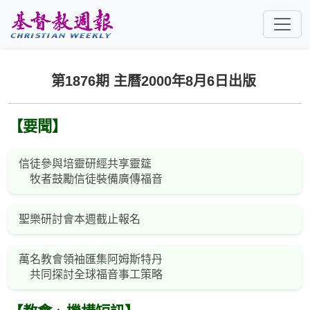
跳至主要內容
第1876期 主曆2000年8月6日出版
【要聞】
信徒參與培靈研經共享靈筵
牧者鼓勵信徒裝備廣傳福音
聖樂研討會本週截止報名
萬名教會領袖匯集阿姆斯特丹
共同探討全球福音事工策略