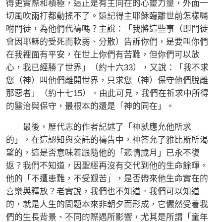
得更實際和積極，這正是有主同在的心靈力量，外面一
切風吹雨打都動搖不了。還記得主耶穌臨離世前怎樣囑
咐門徒，為他們代禱嗎？主說：「我將這些事（即門徒
會因耶穌的受死而軟弱、分散）告訴你們，是要叫你們
在我裡面有平安，在世上你們有苦難，但你們可以放
心，我已經勝了世界」（約十六33），又說：「我不求
您（神）叫他們離開世界，只求您（神）保守他們脫離
那惡者」（約十七15）。由此可見，我們在祈求中所得
的醫治與保守，最根本的還是「神的同在」。
最後，歷代志的作者記述了「神就應允他所求
的」，在這認知與交託的禱告中，神答允了雅比斯所渴
望的，這是否意味着跟隨他的「悲情歲月」已永不復
返？我們不知道，因聖經再沒有交代到他的生命餘暉，
他的「不遭患難，不受艱苦」，是否帶來他生命實在的
喜樂與釋放？老實說，我們也不知道。我們可以知道
的，就是人生的問題本來非朝夕而形成，它儼然受着我
們的生長背景、不同的際遇所影響，尤其是所謂「童年