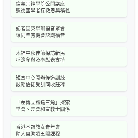
信義宗神學院公開講座
邀德國學者探救恩與稱義
記者團契舉辦福音聚會
讓同業有機會認識福音
木福中秋佳節探訪新民
呼籲參與及奉獻表支持
短宣中心開辦佈道訓練
鼓勵信徒受訓同收莊稼
「差傳立體鐵三角」探索
堂會、差會和宣教士關係
香港基督教女青年會
助人自助過五關課程