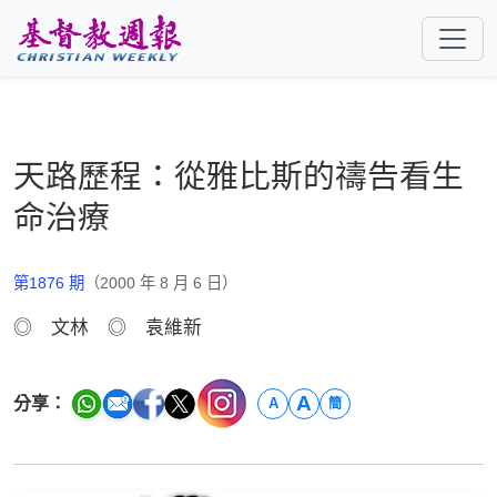
跳至主要內容
天路歷程：從雅比斯的禱告看生
命治療
第1876 期
（2000 年 8 月 6 日）
◎ 文林 ◎ 袁維新
A
分享：
A
簡