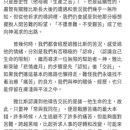
只是歷史性（他母親「生產之苦」），也是延續性的，
盡管有關雅比斯長大後的遭遇和景況我們幾乎一無所
知，但從他祈求的禱詞裡，我們仍會感受到他那分極想
擺脫人間苦難的盼望，「不遭患難，不受艱苦」成了他
向神渴求的出路。
曾幾何時，我們都會經歷過雅比斯的苦況，感受過
他的情緒，分別是我們有否積極的「認命」（認識自己
生命的限制），繼而尋求一位無限的幫助者－神。雅比
斯突破「悲情歲月」的步驟是先「認知」後「交託」。
如果我們連這基本的進路也懶得走，難怪我們永遠找不
着治療「痛苦」的良方，我們與神的關係、經歷，也只
能停留在膚淺與平淡之中。
雅比斯認識到他禱告交託的是誰－他生命的主，故
此，只要神「常與我同在」，便是戰勝苦痛的最大本
錢。許多時候，人生逃避不了許多的痛苦，但能夠面對
苦難，跨越黑暗，比起祈求人事的逆轉和改變，可能來