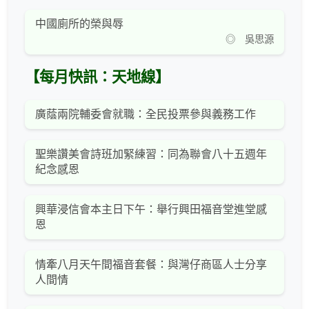
中國廁所的榮與辱
◎ 吳思源
【每月快訊：天地線】
廣蔭兩院輔委會就職：全民投票參與義務工作
聖樂讚美會詩班加緊練習：同為聯會八十五週年
紀念感恩
興華浸信會本主日下午：舉行興田福音堂進堂感
恩
情牽八月天午間福音套餐：與灣仔商區人士分享
人間情