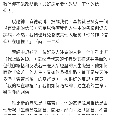
教信仰不能改變他，最好還是要他改變一下他的信
仰！」
感謝神，賽德勒博士提醒我們，基督徒已擁有一個
最有效能的信仰，它足以治療我們人生中的各樣創傷與
疾病，不然，我們也難免會被其他人恥笑「你的神（信
仰）在哪裡？」（詩四十二3）
聖經中記述了一位鮮為人注意的人物，他叫雅比斯
（代上四9-10），雖然歷代志的作者對其描述甚為簡短，
但他卻概括和反映着一般人所經歷的人生際遇，他如何
面對「痛苦」的人生，又如何尋找出路，這正是今天許
多仍「勞苦愁煩」的基督徒，一次很好的反思，究竟
「我的神在哪裡？」我們如何藉神的手建立我的生命，
醫治我的創傷。
雅比斯的意思是「痛苦」，他的悲情歲月相信是由
他母親「生他甚是痛苦」開始，然而，這「痛苦」不會