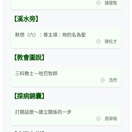
◎ 鍾健楷
【溪水旁】
默想（六）：尊主頌：祂的名為聖
◎ 陳佐才
【教會圖說】
三料教士－哈巴牧師
◎ 浩然
【探病錦囊】
打開話匣～建立關係的一步
◎ 周翠梅