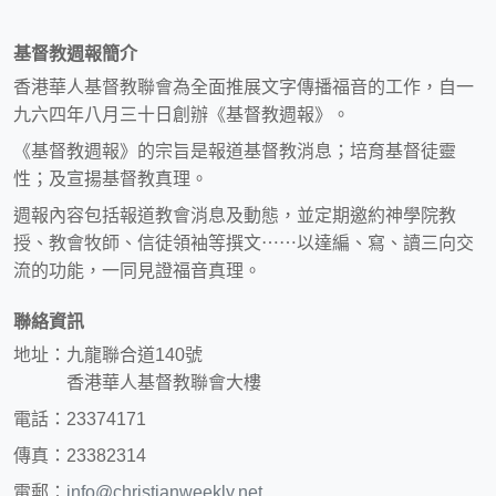
基督教週報簡介
香港華人基督教聯會為全面推展文字傳播福音的工作，自一
九六四年八月三十日創辦《基督教週報》。
《基督教週報》的宗旨是報道基督教消息；培育基督徒靈
性；及宣揚基督教真理。
週報內容包括報道教會消息及動態，並定期邀約神學院教
授、教會牧師、信徒領袖等撰文⋯⋯以達編、寫、讀三向交
流的功能，一同見證福音真理。
聯絡資訊
地址：九龍聯合道140號
香港華人基督教聯會大樓
電話：23374171
傳真：23382314
電郵：
info@christianweekly.net