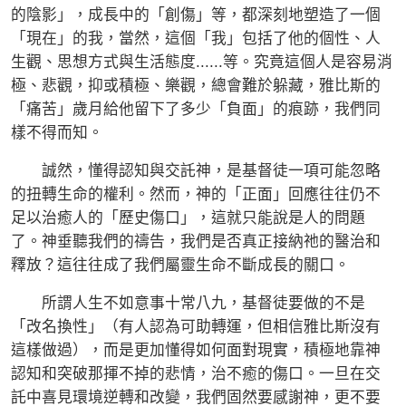
的陰影」，成長中的「創傷」等，都深刻地塑造了一個
「現在」的我，當然，這個「我」包括了他的個性、人
生觀、思想方式與生活態度......等。究竟這個人是容易消
極、悲觀，抑或積極、樂觀，總會難於躲藏，雅比斯的
「痛苦」歲月給他留下了多少「負面」的痕跡，我們同
樣不得而知。
誠然，懂得認知與交託神，是基督徒一項可能忽略
的扭轉生命的權利。然而，神的「正面」回應往往仍不
足以治癒人的「歷史傷口」，這就只能說是人的問題
了。神垂聽我們的禱告，我們是否真正接納祂的醫治和
釋放？這往往成了我們屬靈生命不斷成長的關口。
所謂人生不如意事十常八九，基督徒要做的不是
「改名換性」（有人認為可助轉運，但相信雅比斯沒有
這樣做過），而是更加懂得如何面對現實，積極地靠神
認知和突破那揮不掉的悲情，治不癒的傷口。一旦在交
託中喜見環境逆轉和改變，我們固然要感謝神，更不要