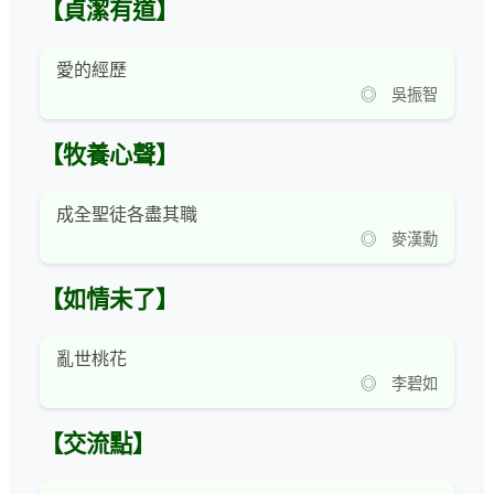
【貞潔有道】
愛的經歷
◎ 吳振智
【牧養心聲】
成全聖徒各盡其職
◎ 麥漢勳
【如情未了】
亂世桃花
◎ 李碧如
【交流點】