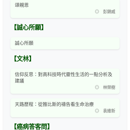
頌親恩
◎ 彭錦威
【誠心所願】
誠心所願
【文林】
信仰反思：對高科技時代靈性生活的一點分析及
建議
◎ 林榮樹
天路歷程：從雅比斯的禱告看生命治療
◎ 袁維新
【癌病答客問】