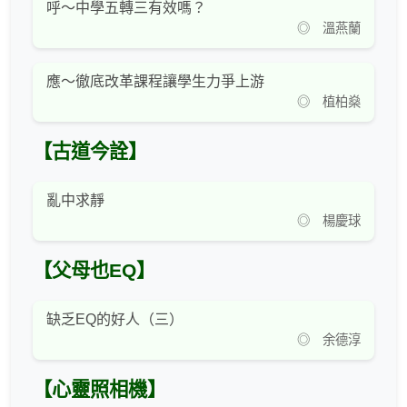
呼～中學五轉三有效嗎？
◎ 溫燕蘭
應～徹底改革課程讓學生力爭上游
◎ 植柏燊
【古道今詮】
亂中求靜
◎ 楊慶球
【父母也EQ】
缺乏EQ的好人（三）
◎ 余德淳
【心靈照相機】