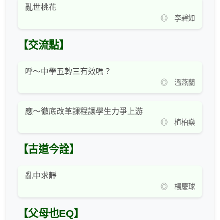
亂世桃花
◎ 李碧如
【交流點】
呼～中學五轉三有效嗎？
◎ 溫燕蘭
應～徹底改革課程讓學生力爭上游
◎ 植柏燊
【古道今詮】
亂中求靜
◎ 楊慶球
【父母也EQ】