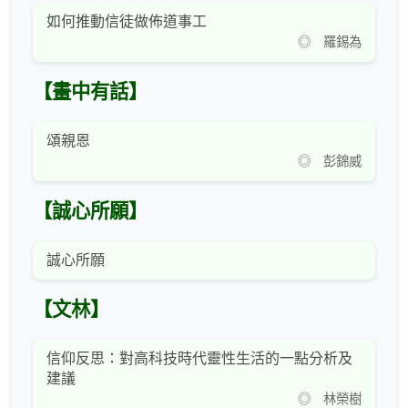
如何推動信徒做佈道事工
◎ 羅錫為
【畫中有話】
頌親恩
◎ 彭錦威
【誠心所願】
誠心所願
【文林】
信仰反思：對高科技時代靈性生活的一點分析及
建議
◎ 林榮樹