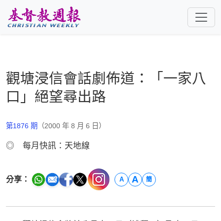
跳至主要內容
觀塘浸信會話劇佈道：「一家八
口」絕望尋出路
第1876 期
（2000 年 8 月 6 日）
◎ 每月快訊：天地線
A
分享：
A
簡