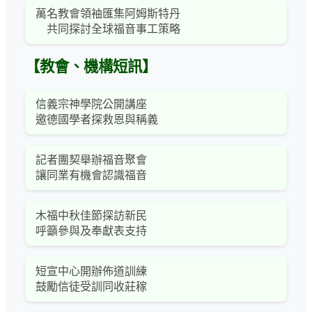
萬名教會領袖匯集阿姆斯特丹
共同探討全球福音事工策略
【教會、機構短訊】
信義宗神學院公開講座
邀德國學者探救恩與稱義
記者團契舉辦福音聚會
讓同業有機會認識福音
木福中秋佳節探訪新民
呼籲參與及奉獻表支持
短宣中心開辦佈道訓練
鼓勵信徒受訓同收莊稼