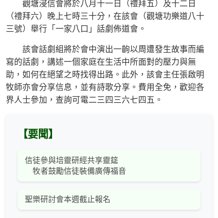
觀塘浸信會將於八月十一日（禮拜五）及十二日
（禮拜六）晚上七時三十分，在該會（觀塘功樂道八十
三號）舉行「一家八口」話劇佈道會。
該會話劇組將於會中演出一齣以周遭發生故事而編
寫的話劇，講述一個家庭在生活中所面對的壓力與無
助，如何在絕望之時找得出路。此外，該會主任張啟明
牧師亦會分享信息，並有詩歌分享。費用全免，歡迎各
界人士參加，查詢可電二三四三六七四五。
【要聞】
信徒參與培靈研經共享靈筵
牧者鼓勵信徒裝備廣傳福音
聖樂研討會本週截止報名