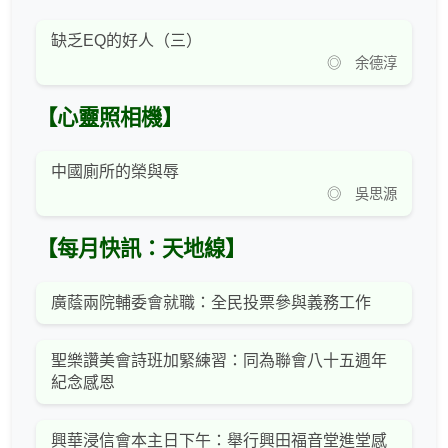
缺乏EQ的好人（三）
◎ 余德淳
【心靈照相機】
中國廁所的榮與辱
◎ 吳思源
【每月快訊：天地線】
廣蔭兩院輔委會就職：全民投票參與義務工作
聖樂讚美會詩班加緊練習：同為聯會八十五週年
紀念感恩
興華浸信會本主日下午：舉行興田福音堂進堂感