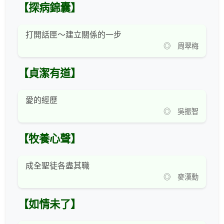
【探病錦囊】
打開話匣～建立關係的一步
◎ 周翠梅
【貞潔有道】
愛的經歷
◎ 吳振智
【牧養心聲】
成全聖徒各盡其職
◎ 麥漢勳
【如情未了】