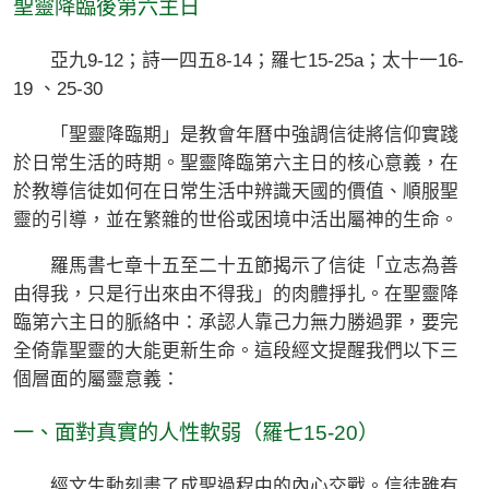
聖靈降臨後第六主日
亞九9-12；詩一四五8-14；羅七15-25a；太十一16-
19 、25-30
「聖靈降臨期」是教會年曆中強調信徒將信仰實踐
於日常生活的時期。聖靈降臨第六主日的核心意義，在
於教導信徒如何在日常生活中辨識天國的價值、順服聖
靈的引導，並在繁雜的世俗或困境中活出屬神的生命。
羅馬書七章十五至二十五節揭示了信徒「立志為善
由得我，只是行出來由不得我」的肉體掙扎。在聖靈降
臨第六主日的脈絡中：承認人靠己力無力勝過罪，要完
全倚靠聖靈的大能更新生命。這段經文提醒我們以下三
個層面的屬靈意義：
一、面對真實的人性軟弱（羅七15-20）
經文生動刻畫了成聖過程中的內心交戰。信徒雖有