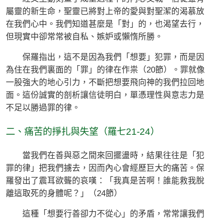
屬靈的新生命，聖靈已將對上帝的愛與對聖潔的渴慕放
在我們心中。我們知道甚麼是「對」的，也渴望去行，
但現實中卻常常被自私、嫉妒或懶惰所勝。
保羅指出，這不是因為我們「想要」犯罪，而是因
為住在我們裏面的「罪」的律在作祟（20節）。罪就像
一股強大的地心引力，不斷把想要飛向神的我們拉回地
面。這份誠實的剖析讓信徒明白，單憑理性與意志力是
不足以勝過罪的律。
二、痛苦的掙扎與失望（羅七21-24）
當我們在善與惡之間來回擺盪時，結果往往是「犯
罪的律」把我們擄去，因而內心會經歷巨大的痛苦。保
羅發出了震耳欲聾的哀嘆：「我真是苦啊！誰能救我脫
離這取死的身體呢？」（24節）
這種「想要行善卻力不從心」的矛盾，常常讓我們