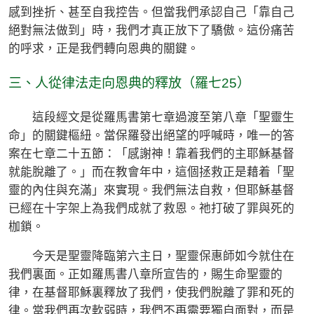
感到挫折、甚至自我控告。但當我們承認自己「靠自己
絕對無法做到」時，我們才真正放下了驕傲。這份痛苦
的呼求，正是我們轉向恩典的關鍵。
三、人從律法走向恩典的釋放（羅七25）
這段經文是從羅馬書第七章過渡至第八章「聖靈生
命」的關鍵樞紐。當保羅發出絕望的呼喊時，唯一的答
案在七章二十五節：「感謝神！靠着我們的主耶穌基督
就能脫離了。」而在教會年中，這個拯救正是藉着「聖
靈的內住與充滿」來實現。我們無法自救，但耶穌基督
已經在十字架上為我們成就了救恩。祂打破了罪與死的
枷鎖。
今天是聖靈降臨第六主日，聖靈保惠師如今就住在
我們裏面。正如羅馬書八章所宣告的，賜生命聖靈的
律，在基督耶穌裏釋放了我們，使我們脫離了罪和死的
律。當我們再次軟弱時，我們不再需要獨自面對，而是