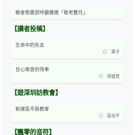
聯會慈惠部呼籲響應「敬老雙月」
【讀者投稿】
生命中的失去
◎ 葉子
甘心樂意的侍奉
◎ 梁璧君
【遊深圳訪教會】
新建區平房教會
◎ 區伯平
【飄零的音符】