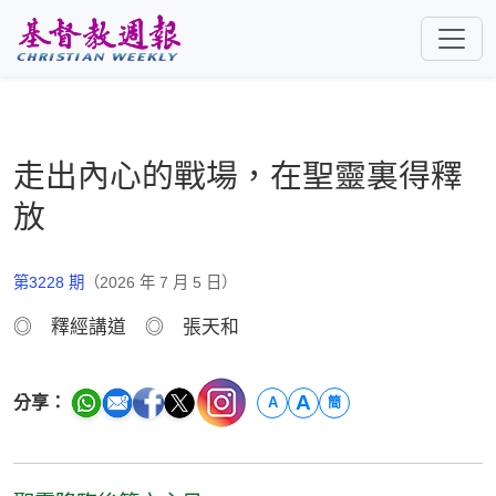
跳至主要內容
走出內心的戰場，在聖靈裏得釋
放
第3228 期
（2026 年 7 月 5 日）
◎ 釋經講道 ◎ 張天和
A
分享：
A
簡