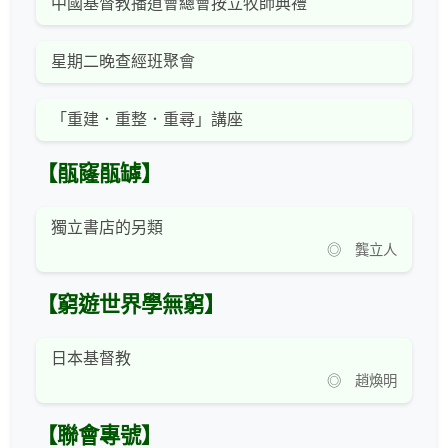
中國基督教播道會總會按立牧師典禮
星期二晚查經班聚會
「重建．重整．重尋」講座
【瓹窿瓹罅】
獨立書店的另類
◎ 龔立人
【窮遊世界學無窮】
日本基督教
◎ 趙煥明
【聯會專號】