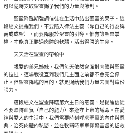
可以隨時支取聖靈賜予我們的力量與節制。
聖靈降臨期強調信徒在生活中結出聖靈的果子。這
段經文提醒我們，不要陷入律法主義（靠自己的行為稱
義或成聖），而要降服於聖靈的引導。惟有讓聖靈掌
權，才能真正勝過肉體的軟弱，活出得勝的生命。
天天活在聖靈的帶領中
親愛的弟兄姊妹，我們每天依然會面對肉體與聖靈
的拉扯，這場戰役直到我們見主面之前都不會完全停
止。但聖靈降臨的目的，就是賜給我們力量去面對這份
張力。
這段經文在聖靈降臨第六主日的意義，是提醒信徒
不要憑恃血氣（自己的能力）來遵守上帝的誡命。在愛
神與愛人的生活中，我們需要時刻呼求聖靈的內住與恩
典，治死肉體的私慾，並在軟弱時單單仰賴基督的拯救