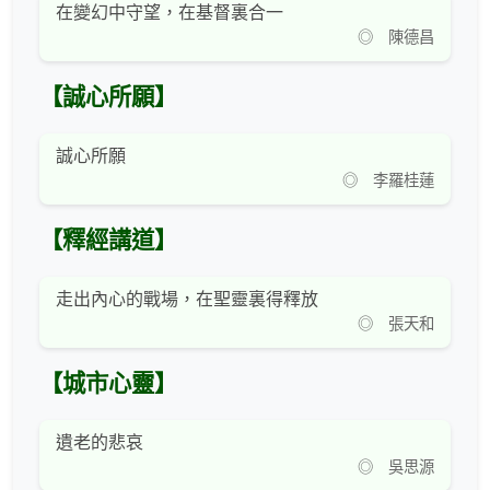
在變幻中守望，在基督裏合一
◎ 陳德昌
【誠心所願】
誠心所願
◎ 李羅桂蓮
【釋經講道】
走出內心的戰場，在聖靈裏得釋放
◎ 張天和
【城市心靈】
遺老的悲哀
◎ 吳思源