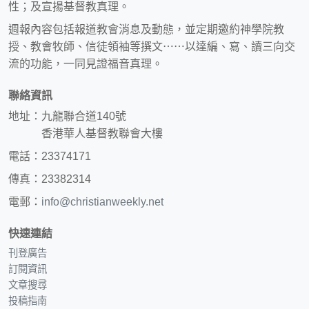
性；及宣揚基督教真理。
週報內容包括報道教會消息及動態，並定期邀約神學院教
授、教會牧師、信徒領袖等撰文⋯⋯以達編、寫、讀三向交
流的功能，一同見證福音真理。
聯絡資訊
地址：九龍聯合道140號
香港華人基督教聯會大樓
電話：23374171
傳真：23382314
電郵：
info@christianweekly.net
快速連結
刊登廣告
訂閱資訊
文章搜尋
投稿指南