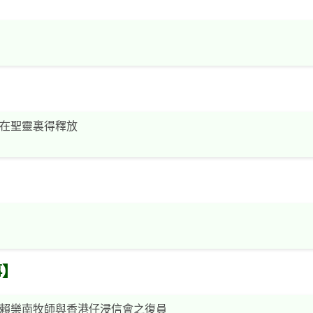
在聖靈裏得釋放
事】
賴樂南牧師與香港仔浸信會之復員