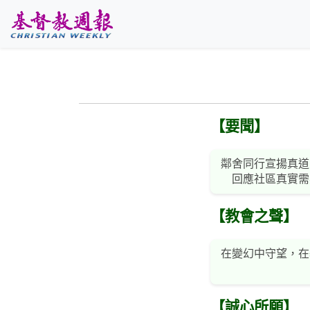
跳至主要內容
【要聞】
鄰舍同行宣揚真道
回應社區真實需
【教會之聲】
在變幻中守望，在
【誠心所願】