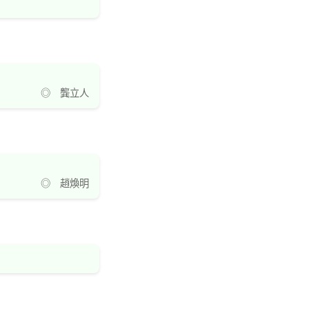
◎ 龔立人
◎ 趙煥明