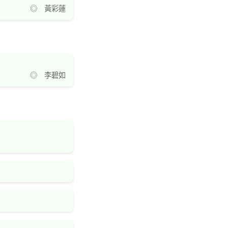
◎ 黃彩蓮
◎ 李碧如