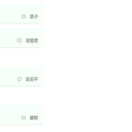
◎ 葉子
◎ 梁璧君
◎ 區伯平
◎ 麗群