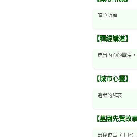
誠心所願
【釋經講道】
走出內心的戰場，
【城市心靈】
遺老的悲哀
【墓園先賢故
戰後復員（十七）