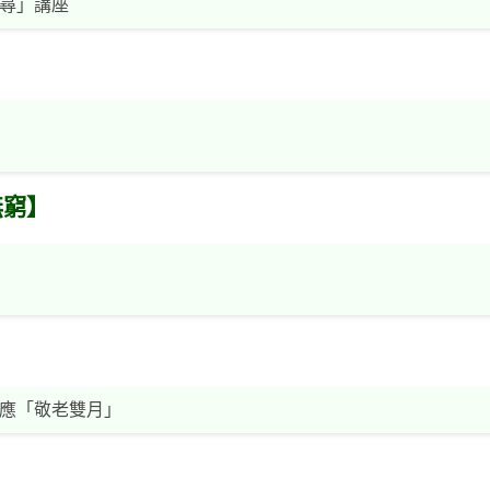
尋」講座
無窮】
應「敬老雙月」