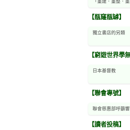
「重建．重整．重
【瓹窿瓹罅】
獨立書店的另類
【窮遊世界學
日本基督教
【聯會專號】
聯會慈惠部呼籲響
【讀者投稿】