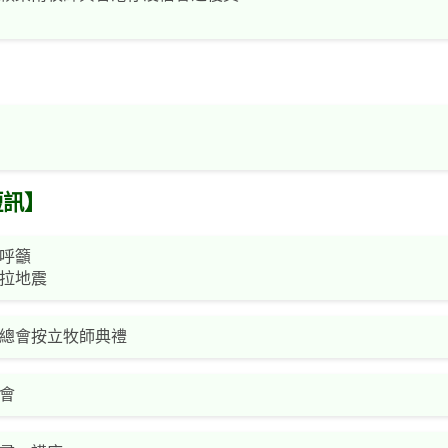
短訊】
呼籲
拉地震
總會按立牧師典禮
會