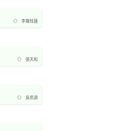
◎ 李羅桂蓮
◎ 張天和
◎ 吳思源