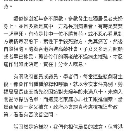
救。
類似慘劇近年多不勝數，多數發生在獨居長者夫婦
身上，並且多數是其中一方為長期病患者。有時是雙雙
一起尋死，有時是其中一位不勝負荷，或不忍心看見對
方病情每況愈下，索性下手殺死對方，免其痛苦，然後
自殺相隨。隨着香港邁進高齡社會，子女又多乏力照顧
或者早已移民，孤苦伶仃的兩老敵不過病患摧殘，才忍
痛作出如此決定，實在十分令人嘆息。
有關政府官員或議員、學者們，每當這些悲劇發生
後，都會作出種種解釋和呼籲，就以今次事件為例，勞
福局局長孫玉菡先說因這對夫婦年齡未滿八十，未納入
關愛隊探訪名單，而這雙老家庭亦非社工跟進個案。當
然孫局長一定又補充，政府必會認真考慮檢視這些政
策，看看有否改善空間。
話固然是這樣說，我們也相信局長的誠意，但香港