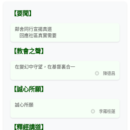
【要聞】
鄰舍同行宣揚真道
回應社區真實需要
【教會之聲】
在變幻中守望，在基督裏合一
◎ 陳德昌
【誠心所願】
誠心所願
◎ 李羅桂蓮
【釋經講道】