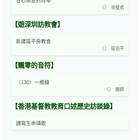
甘心樂意的侍奉
◎ 梁璧君
【遊深圳訪教會】
新建區平房教會
◎ 區伯平
【飄零的音符】
（130）一根線
◎ 麗群
【香港基督教教育口述歷史訪談錄】
譜寫生命頌歌