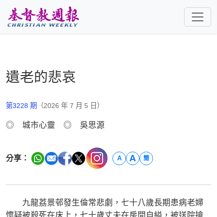
跳至主要內容
遺老的悲哀
第3228 期
（2026 年 7 月 5 日）
◎ 城市心靈 ◎ 吳思源
A
分享：
A
簡
九龍荔景邨發生倫常悲劇，七十八歲長期患病老婦
懷疑被殺死在床上，七十歲丈夫在房間自縊，被送院搶