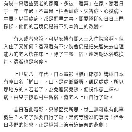
有幾十萬這些雙老的家庭，多被「遺棄」在家，隨着日
子一年一年過，不幸患上柏金遜症、失智症、心臟病、
中風，以至癌病，都是遲早之事，關愛隊即使日日上門
探候，他們的苦境仍是得不到本質上的改變。
有人或者會說，可以安排有關人士入住院舍啊。但
入住了又如何？香港還有不少院舍仍是把失智失去自理
能力的老人綁在床上，除了三餐一宿，連定期沐浴或換
片、清潔也是奢侈。
上世紀八十年代，日本電影《楢山節孝》講述日本
有座山名「楢山」，山下是窮鄉僻壤，飢民處處，所以
那地方的人若老了，為免連累兒孫，便扮作患上精神
病，由兒子按照村中習俗，背老人上山自行了斷。
昔日看此電影，只覺匪夷所思，世上無可能有此事
發生？人老了就要自行了斷，是何等殘忍的事情！但今
日我們的社會，正是經常上演着這無奈的悲劇！