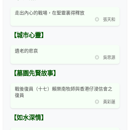
走出內心的戰場，在聖靈裏得釋放
◎ 張天和
【城市心靈】
遺老的悲哀
◎ 吳思源
【墓園先賢故事】
戰後復員（十七）賴樂南牧師與香港仔浸信會之
復員
◎ 黃彩蓮
【如水深情】