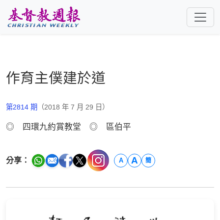
跳至主要內容
作育主僕建於道
第2814 期
（2018 年 7 月 29 日）
◎ 四環九約賞教堂 ◎ 區伯平
A
分享：
A
簡