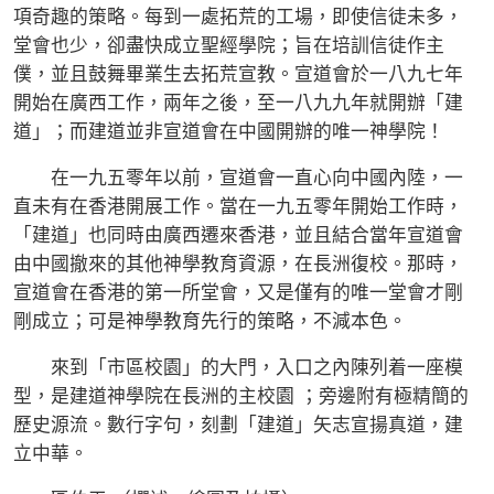
項奇趣的策略。每到一處拓荒的工場，即使信徒未多，
堂會也少，卻盡快成立聖經學院；旨在培訓信徒作主
僕，並且鼓舞畢業生去拓荒宣教。宣道會於一八九七年
開始在廣西工作，兩年之後，至一八九九年就開辦「建
道」；而建道並非宣道會在中國開辦的唯一神學院！
在一九五零年以前，宣道會一直心向中國內陸，一
直未有在香港開展工作。當在一九五零年開始工作時，
「建道」也同時由廣西遷來香港，並且結合當年宣道會
由中國撤來的其他神學教育資源，在長洲復校。那時，
宣道會在香港的第一所堂會，又是僅有的唯一堂會才剛
剛成立；可是神學教育先行的策略，不減本色。
來到「市區校園」的大門，入口之內陳列着一座模
型，是建道神學院在長洲的主校園 ；旁邊附有極精簡的
歷史源流。數行字句，刻劃「建道」矢志宣揚真道，建
立中華。