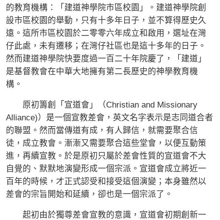
的教育機構：「建道神學院市區校園」。建道神學院創
設市區校園的舉動，只有十多年日子，並不算得歷史久
遠。這所市區校園於二零零六年成立和啟用，選址在灣
仔此處，未有遷移；在灣仔社區也是這十多年的日子。
然而建道神學院快要度過一百二十年院慶了，「建道」
是基督教會在中華大地擁有第二長歷史的神學教育機
構。
原初籌創「宣道會」（Christian and Missionary
Alliance)）是一個宣教差會，英文名字表示是志同道合者
的聯盟。然而當傳道有成，有人歸信，就需要聚合信
徒，成立教會。漸漸又需要聚合這些堂會，以便互動策
進，再續宣教。於是原初只屬於差會性質的宣道會不大
自覺的、默默地演變形成一個宗派。宣道會成立將近一
百年的時候，才正式認受和接受這個演變；本身雖然以
差會的宗旨開始和延續，卻也是一個宗派了。
起初由於獨尊差會宣教的意識，宣道會初期創新一