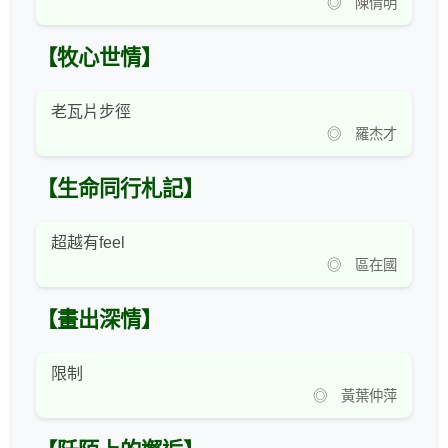
◎ 陳倩明
【牧心世情】
老瓦片步徑
◎ 羅杰才
【生命同行札記】
超越有feel
◎ 區在國
【畫出深情】
限制
◎ 黃葉仲萍