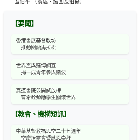
區伯平 （撰述、繪圖及拍攝）
【要聞】
香港書展基督教坊
推動閱讀馬拉松
世界盃與賭博調查
揭一成青年參與賭波
真道書院公開試放榜
曹希銓勉勵學生關懷世界
【教會、機構短訊】
中華基督教福恩堂二十七週年
堂慶培靈會暨感恩崇拜