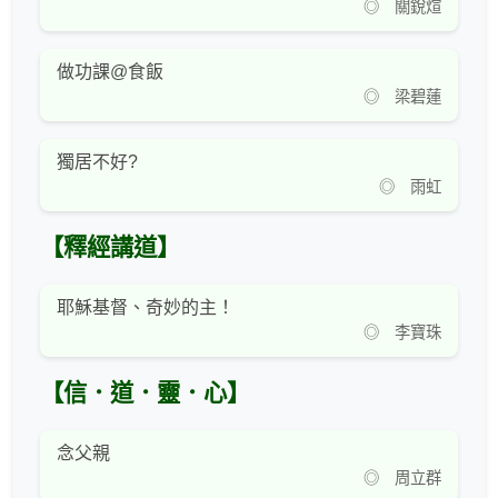
◎ 關銳煊
做功課@食飯
◎ 梁碧蓮
獨居不好?
◎ 雨虹
【釋經講道】
耶穌基督、奇妙的主！
◎ 李寶珠
【信．道．靈．心】
念父親
◎ 周立群