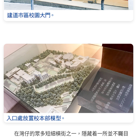
在灣仔的眾多短細橫街之一，隱藏着一所並不矚目