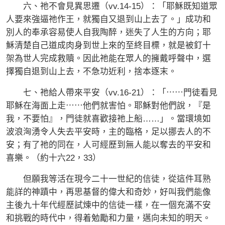
六、祂不會見異思遷（vv.14-15）：「耶穌既知道眾
人要來強逼祂作王，就獨自又退到山上去了。」成功和
別人的奉承容易使人自我陶醉，迷失了人生的方向；耶
穌清楚自己道成肉身到世上來的至終目標，就是被釘十
架為世人完成救贖。因此祂能在眾人的擁戴呼聲中，選
擇獨自退到山上去，不急功近利，捨本逐末。
七、祂給人帶來平安（vv.16-21）：「⋯⋯門徒看見
耶穌在海面上走⋯⋯他們就害怕。耶穌對他們說，『是
我，不要怕』，門徒就喜歡接祂上船……」。當環境如
波浪洶湧令人失去平安時，主的臨格，足以挪去人的不
安；有了祂的同在，人可經歷到無人能以奪去的平安和
喜樂。（約十六22，33）
但願我等活在現今二十一世紀的信徒，從這件耳熟
能詳的神蹟中，再思基督的偉大和奇妙，好叫我們能像
主後九十年代經歷試煉中的信徒一樣，在一個充滿不安
和挑戰的時代中，得着勉勵和力量，邁向未知的明天。