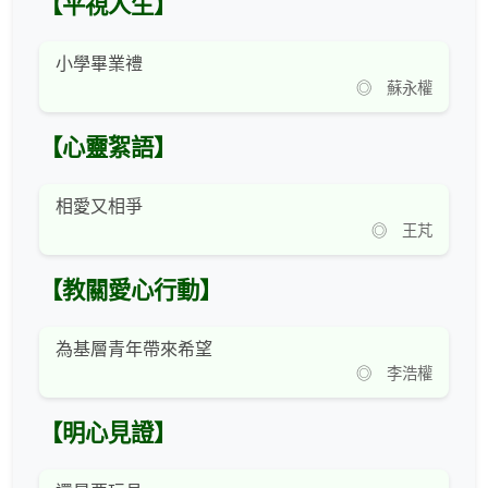
【平視人生】
小學畢業禮
◎ 蘇永權
【心靈絮語】
相愛又相爭
◎ 王芃
【教關愛心行動】
為基層青年帶來希望
◎ 李浩權
【明心見證】