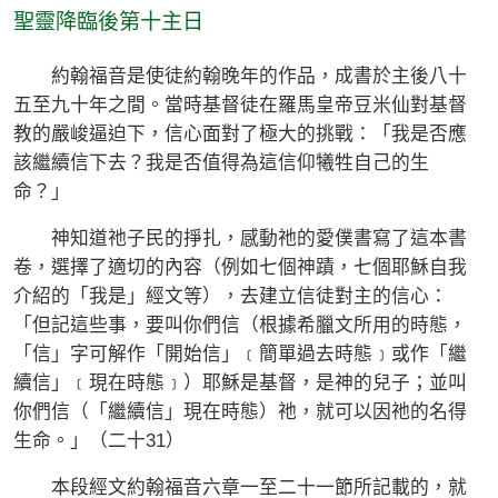
聖靈降臨後第十主日
約翰福音是使徒約翰晚年的作品，成書於主後八十
五至九十年之間。當時基督徒在羅馬皇帝豆米仙對基督
教的嚴峻逼迫下，信心面對了極大的挑戰：「我是否應
該繼續信下去？我是否值得為這信仰犧牲自己的生
命？」
神知道祂子民的掙扎，感動祂的愛僕書寫了這本書
卷，選擇了適切的內容（例如七個神蹟，七個耶穌自我
介紹的「我是」經文等），去建立信徒對主的信心：
「但記這些事，要叫你們信（根據希臘文所用的時態，
「信」字可解作「開始信」﹝簡單過去時態﹞或作「繼
續信」﹝現在時態﹞）耶穌是基督，是神的兒子；並叫
你們信（「繼續信」現在時態）祂，就可以因祂的名得
生命。」（二十31）
本段經文約翰福音六章一至二十一節所記載的，就