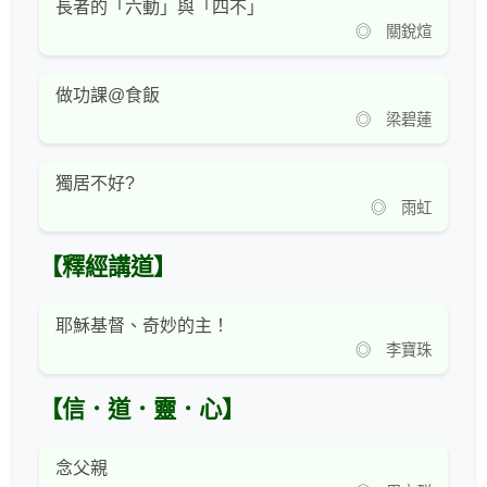
長者的「六動」與「四不」
◎ 關銳煊
做功課@食飯
◎ 梁碧蓮
獨居不好?
◎ 雨虹
【釋經講道】
耶穌基督、奇妙的主！
◎ 李寶珠
【信．道．靈．心】
念父親