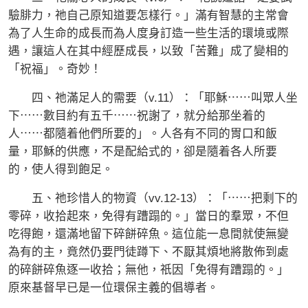
驗腓力，祂自己原知道要怎樣行。」滿有智慧的主常會
為了人生命的成長而為人度身訂造一些生活的環境或際
遇，讓這人在其中經歷成長，以致「苦難」成了變相的
「祝福」。奇妙！
四、祂滿足人的需要（v.11）：「耶穌⋯⋯叫眾人坐
下⋯⋯數目約有五千⋯⋯祝謝了，就分給那坐着的
人⋯⋯都隨着他們所要的」。人各有不同的胃口和飯
量，耶穌的供應，不是配給式的，卻是隨着各人所要
的，使人得到飽足。
五、祂珍惜人的物資（vv.12-13）：「⋯⋯把剩下的
零碎，收拾起來，免得有蹧蹋的。」當日的羣眾，不但
吃得飽，還滿地留下碎餅碎魚。這位能一息間就使無變
為有的主，竟然仍要門徒蹲下、不厭其煩地將散佈到處
的碎餅碎魚逐一收拾；無他，祇因「免得有蹧蹋的。」
原來基督早已是一位環保主義的倡導者。