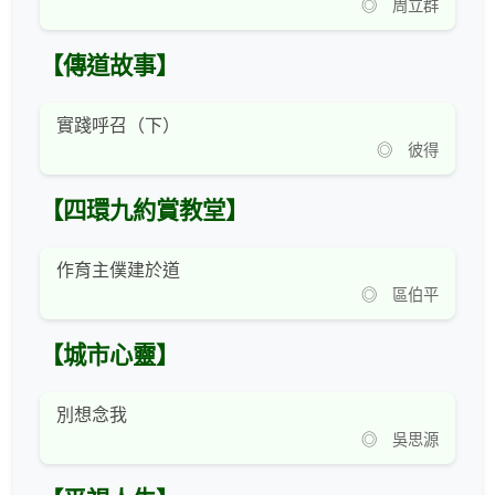
◎ 周立群
【傳道故事】
實踐呼召（下）
◎ 彼得
【四環九約賞教堂】
作育主僕建於道
◎ 區伯平
【城市心靈】
別想念我
◎ 吳思源