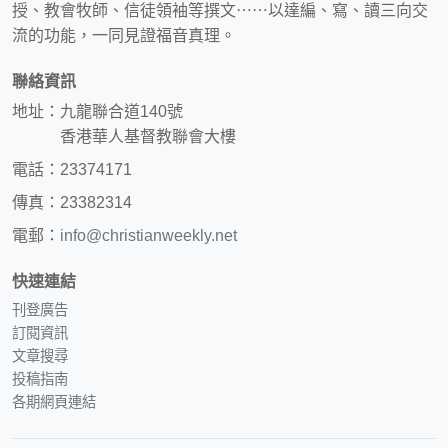
授、教會牧師、信徒領袖等撰文⋯⋯以達編、寫、讀三向交
流的功能，一同見證福音真理。
聯絡資訊
地址：九龍聯合道140號
香港華人基督教聯會大樓
電話：23374171
傳真：23382314
電郵：
info@christianweekly.net
快速連結
刊登廣告
訂閱資訊
文章搜尋
投稿指南
各期網頁連結