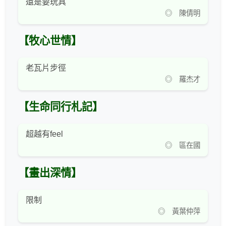
還是要玩具
◎ 陳倩明
【牧心世情】
老瓦片步徑
◎ 羅杰才
【生命同行札記】
超越有feel
◎ 區在國
【畫出深情】
限制
◎ 黃葉仲萍