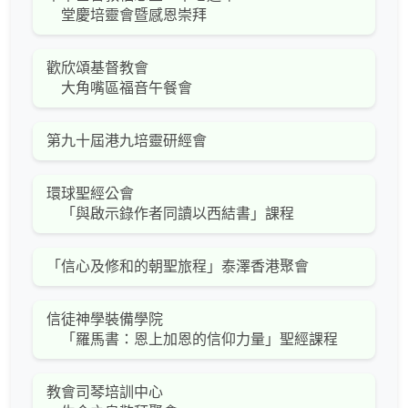
堂慶培靈會暨感恩崇拜
歡欣頌基督教會
大角嘴區福音午餐會
第九十屆港九培靈研經會
環球聖經公會
「與啟示錄作者同讀以西結書」課程
「信心及修和的朝聖旅程」泰澤香港聚會
信徒神學裝備學院
「羅馬書：恩上加恩的信仰力量」聖經課程
教會司琴培訓中心