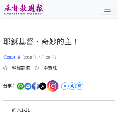
跳至主要內容
耶穌基督、奇妙的主！
第2814 期
（2018 年 7 月 29 日）
◎ 釋經講道 ◎ 李寶珠
A
分享：
A
簡
約六1-21