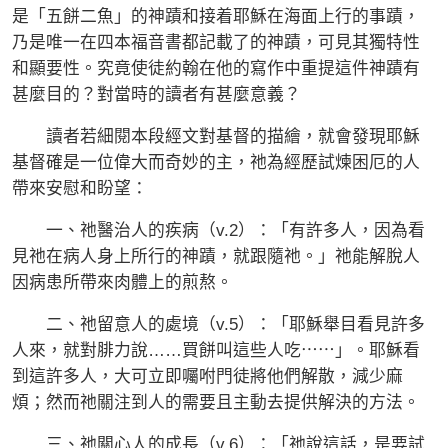
是「五餅二魚」的神蹟和接着耶穌在海面上行的事蹟，
乃是唯一在四本福音書都記載了的神蹟，可見其獨特性
和顯要性。究竟使徒約翰在他的寫作中重提這件神蹟有
甚麼目的？對當時的讀者有甚麼意義？
讀者若細閱本段經文對基督的描繪，就會發現耶穌
基督確是一位偉大而奇妙的主，祂為經歷試煉困厄的人
帶來安慰和盼望：
一、祂醫治人的疾病（v.2）：「有許多人，因為看
見祂在病人身上所行的神蹟，就跟隨祂。」祂能解脫人
因病患所帶來肉體上的煎熬。
二、祂留意人的處境（v.5）：「耶穌舉目看見許多
人來，就對腓力說……買餅叫這些人吃⋯⋯」。耶穌看
到這許多人，大可立即囑咐門徒將他們解散，減少麻
煩；然而祂關注到人的需要且主動去提供解決的方法。
三、祂關心人的成長（v.6）：「祂說這話，是要試