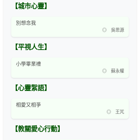
【城市心靈】
別想念我
◎ 吳思源
【平視人生】
小學畢業禮
◎ 蘇永權
【心靈絮語】
相愛又相爭
◎ 王芃
【教關愛心行動】