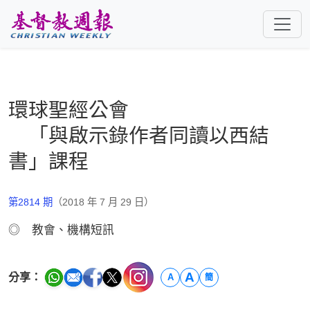
跳至主要內容
環球聖經公會
「與啟示錄作者同讀以西結
書」課程
第2814 期
（2018 年 7 月 29 日）
◎ 教會、機構短訊
A
分享：
A
簡