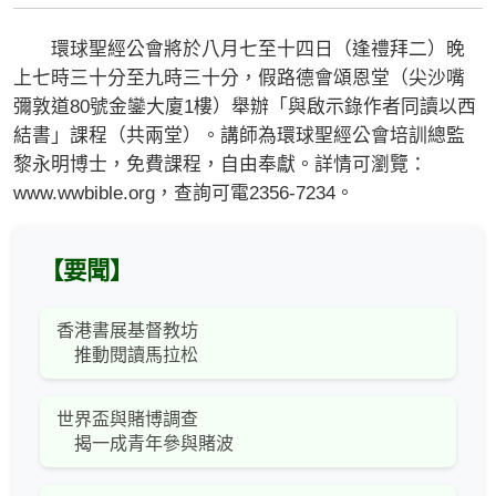
環球聖經公會將於八月七至十四日（逢禮拜二）晚
上七時三十分至九時三十分，假路德會頌恩堂（尖沙嘴
彌敦道80號金鑾大廈1樓）舉辦「與啟示錄作者同讀以西
結書」課程（共兩堂）。講師為環球聖經公會培訓總監
黎永明博士，免費課程，自由奉獻。詳情可瀏覽：
www.wwbible.org，查詢可電2356-7234。
【要聞】
香港書展基督教坊
推動閱讀馬拉松
世界盃與賭博調查
揭一成青年參與賭波