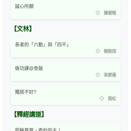
誠心所願
◎ 鍾健楷
【文林】
長者的「六動」與「四不」
◎ 關銳煊
做功課@食飯
◎ 梁碧蓮
獨居不好?
◎ 雨虹
【釋經講道】
耶穌基督、奇妙的主！