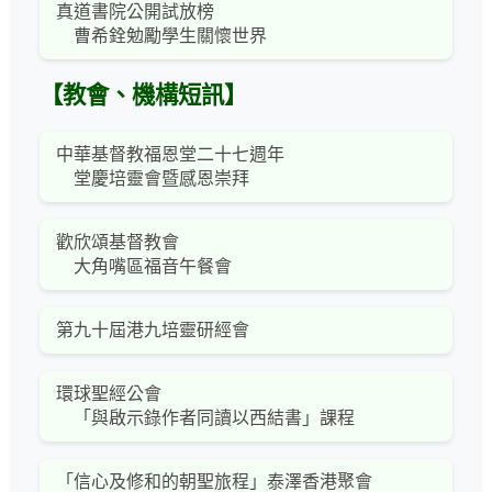
真道書院公開試放榜
曹希銓勉勵學生關懷世界
【教會、機構短訊】
中華基督教福恩堂二十七週年
堂慶培靈會暨感恩崇拜
歡欣頌基督教會
大角嘴區福音午餐會
第九十屆港九培靈研經會
環球聖經公會
「與啟示錄作者同讀以西結書」課程
「信心及修和的朝聖旅程」泰澤香港聚會