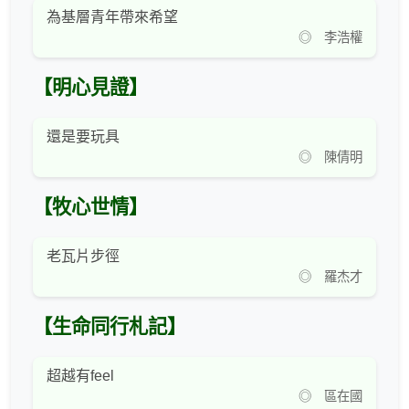
為基層青年帶來希望
◎ 李浩權
【明心見證】
還是要玩具
◎ 陳倩明
【牧心世情】
老瓦片步徑
◎ 羅杰才
【生命同行札記】
超越有feel
◎ 區在國