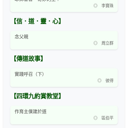
◎ 李寶珠
【信．道．靈．心】
念父親
◎ 周立群
【傳道故事】
實踐呼召（下）
◎ 彼得
【四環九約賞教堂】
作育主僕建於道
◎ 區伯平