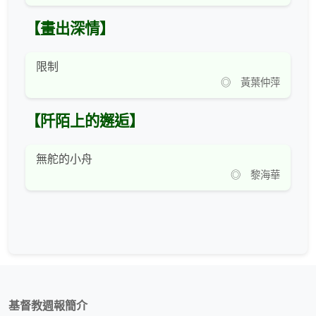
【畫出深情】
限制
◎ 黃葉仲萍
【阡陌上的邂逅】
無舵的小舟
◎ 黎海華
基督教週報簡介