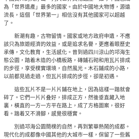
為「世界遺產」最多的國家。由於中國地大物博，源遠
流長，這個「世界第一」相信沒有其他國家可以超越
了。
新潮有趣，古物留情。國家或地方政府申遺，不應
該只為旅遊經濟的效益，或是追求名譽，更應着眼歷史
承傳，文化教育，生活感化。曾到過四川涼山的邛海生
態公園，踏着木造的小橋板路，磚鋪石砌和用瓦片排成
的步徑，享受樸實環境，自然風光。木石鋪成的小路，
以前都見過走過，但瓦片排成的步徑，卻是初遇。
這些瓦片不是一片片鋪在地上，因為這樣一踏就會
碎了。它們一片片叠好，排成正方，然後垂直藏入地
裏，橫直的一方一方平在路上，成了方格圖案，很好
看。踏着又不滑腳，感覺很穩實。
別過邛海公園簡樸的自然，再到繁華熱鬧的成都。
現代化的成都像中國其他的大城市一樣，保留了一些舊