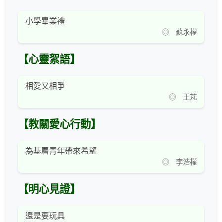
小學畢業禮
◎ 蘇永權
【心靈絮語】
相愛又相爭
◎ 王芃
【教關愛心行動】
為基層青年帶來希望
◎ 李浩權
【明心見證】
還是要玩具