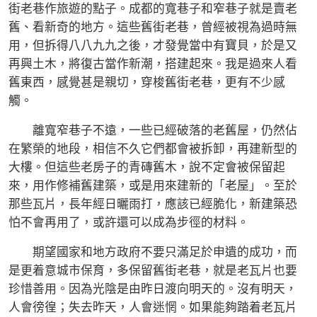
街老巷作旅遊的點子。成都的寬巷子和窄巷子就是賣老
舊、看新奇的地方。這些舊街老巷，曾經被視為過時無
用，但拆得八八九九之後，才發覺當中有寶貝，於是又
再興土木，將復古當作新潮，搭建起來。我是過來人看
舊東西，感覺甚是親切，穿梭舊街老巷，更有不少感
觸。
離寬窄巷子不遠，一些已經破落的老舊屋，仍然佔
在繁榮的地段，相信不久它們都會被拆卸，再建新型的
大樓。但這些老房子的青磚舊木，說不定會被保留起
來，用作修補舊建築，或是用來建新的「老屋」。至於
那些瓦片，長年經日曬雨打，應該已經脆化，新建築恐
怕不會再用了，或許還可以成為步徑的材料。
期望國家和地方政府不要只滿足於申遺的成功，而
是更着意城市保育，多保留舊街老巷，就是老瓦片也要
珍惜善用。因為光陰是由昨日渡向明天的。沒有明天，
人會徬徨；失去昨天，人會迷惘。如果能夠踏着老瓦片