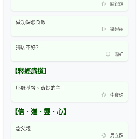
◎ 關銳煊
做功課@食飯
◎ 梁碧蓮
獨居不好?
◎ 雨虹
【釋經講道】
耶穌基督、奇妙的主！
◎ 李寶珠
【信．道．靈．心】
念父親
◎ 周立群