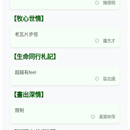
◎ 陳倩明
【牧心世情】
老瓦片步徑
◎ 羅杰才
【生命同行札記】
超越有feel
◎ 區在國
【畫出深情】
限制
◎ 黃葉仲萍