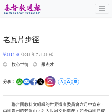
跳至主要內容
老瓦片步徑
第2814 期
（2018 年 7 月 29 日）
◎ 牧心世情 ◎ 羅杰才
A
分享：
A
簡
聯合國教科文組織的世界遺產委員會六月中宣布，
中國貴州的梵淨山，列入世界文化遺產。如今中國已成