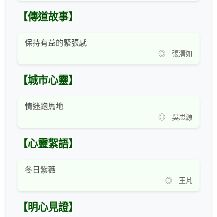
【傳道故事】
保持有益的緊張感
◎ 張清如
【城市心靈】
情迷跑馬地
◎ 吳思源
【心靈絮語】
冬日紫薇
◎ 王芃
【明心見證】