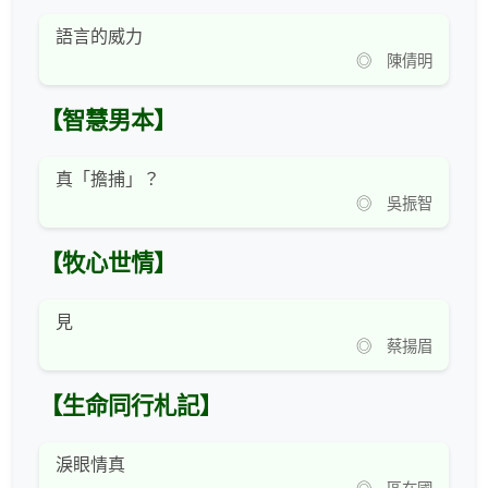
語言的威力
◎ 陳倩明
【智慧男本】
真「擔捕」？
◎ 吳振智
【牧心世情】
見
◎ 蔡揚眉
【生命同行札記】
淚眼情真