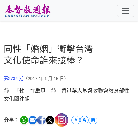
跳至主要內容
同性「婚姻」衝擊台灣
文化使命誰來接棒？
第2734 期
（2017 年 1 月 15 日）
◎ 「性」在啟思 ◎ 香港華人基督教聯會教育部性
文化關注組
A
分享：
A
簡