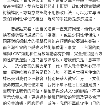
一旦執政，做法也如出一轍。當反對聲音持續，整體社
會產生撕裂，雙方陣營頻頻走上街頭，政府才願意暫緩
討論進度。亦有意見認為不用修改民法，可以另立專法
去保障同性伴侶的權益。現時的爭議仍是沸沸揚揚。
悲觀點來看，因着民進黨一直支持同運，他們大可
挾着優勢強行通過同性「婚姻」，或最少同性伴侶法。
同運對婚姻制度的衝擊很可能在短期內於亞洲有突破，
而台灣社會的巨變也必然衝擊香港。事實上，台灣的同
運與LGBT運動和性解放運動都有掛鉤，完全是追隨西方
的性解放運動。這只會愈演愈烈，若我們只是「息事寧
人」，恐怕受害的將會是下一代。華人教會要有心理準
備，擺脫唯西方馬首是瞻的心態，不單普世褔音使命的
棒已交到我們亞洲教會（特別是華人教會）身上，文化
使命的重大責任也如是。我們不單不應盲目追隨潮流，
更應守住我們的崗位，積極參與公共文化的辯論，不單
宣示信仰立場，更透過神給我們諸般的智慧及更多合理
的公共論據，回應同運。或許，我們不單能守住自己的