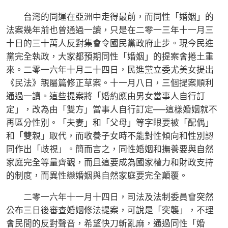
台灣的同運在亞洲中走得最前，而同性「婚姻」的
法案幾年前也曾通過一讀，只是在二零一三年十一月三
十日的三十萬人反對集會令國民黨政府止步。現今民進
黨完全執政，大家都預期同性「婚姻」的提案會捲土重
來。二零一六年十月二十四日，民進黨立委尤美女提出
《民法》親屬篇修正草案。十一月八日，三個提案順利
通過一讀。這些提案將「婚約應由男女當事人自行訂
定」，改為由「雙方」當事人自行訂定──這樣婚姻就不
再區分性別。「夫妻」和「父母」等字眼要被「配偶」
和「雙親」取代，而收養子女時不能對性傾向和性別認
同作出「歧視」。簡而言之，同性婚姻和撫養要與自然
家庭完全等量齊觀，而且這要成為國家權力和財政支持
的制度，而異性戀婚姻與自然家庭要完全顛覆。
二零一六年十一月十四日，司法及法制委員會突然
公布三日後審查婚姻修法提案，可說是「突襲」，不理
會民間的反對聲音，希望快刀斬亂麻，通過同性「婚