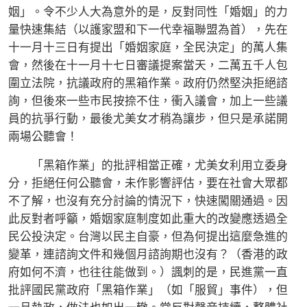
姻」。令不少人大為意外的是，反對同性「婚姻」的力
量快速集結（以護家盟和下一代幸福聯盟為首），先在
十一月十三日有提出「婚姻家庭，全民決定」的萬人集
會，然後在十一月十七日審議提案當天，二萬五千人包
圍立法院，抗議政府的黑箱作業。政府仍然堅決拒絕諮
詢，但後來一些市民按捺不住，衝入議會，加上一些議
員的抗爭行動，最後尤美女才稍為讓步，但只是承諾開
兩場公聽會！
「黑箱作業」的批評相當正確，尤美女利用立委身
分，拒絕任何公聽會，未作影響評估，要在社會大眾都
不了解，也沒有充分討論的情況下，快速闖關通過。因
此反對者呼籲，婚姻家庭制度如此重大的改變應透過全
民公投決定。台灣以民主自豪，但為何提出這麼急進的
變革，連諮詢文件和幾個月諮詢期也沒有？（香港的政
府如何不濟，也往往能做到。）諷刺的是，民進黨一直
批評國民黨政府「黑箱作業」（如「服貿」事件），但