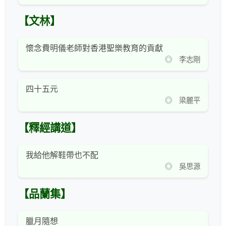
【文林】
懷念費明儀老師對香港聖樂教育的貢獻
◎ 李志剛
四十五元
◎ 梁麗平
【釋經講道】
我給他解鞋帶也不配
◎ 吳思源
【品蘭集】
臘月隨想