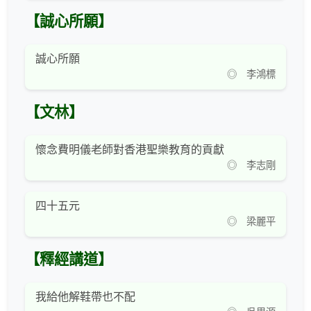
【誠心所願】
誠心所願
◎ 李鴻標
【文林】
懷念費明儀老師對香港聖樂教育的貢獻
◎ 李志剛
四十五元
◎ 梁麗平
【釋經講道】
我給他解鞋帶也不配