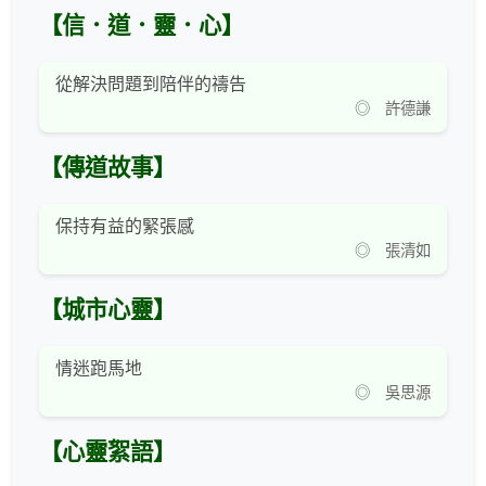
【信．道．靈．心】
從解決問題到陪伴的禱告
◎ 許德謙
【傳道故事】
保持有益的緊張感
◎ 張清如
【城市心靈】
情迷跑馬地
◎ 吳思源
【心靈絮語】