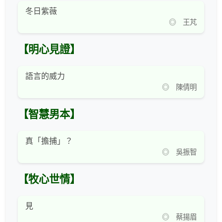
冬日紫薇
◎ 王芃
【明心見證】
語言的威力
◎ 陳倩明
【智慧男本】
真「擔捕」？
◎ 吳振智
【牧心世情】
見
◎ 蔡揚眉