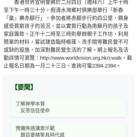
香港世界宣明會將於二月四日（禮拜六）上午十時
至下午一時三十分，假清水灣鄉村俱樂部舉行「新春
『童』樂赤腳行」，參加者將赤腳步行約四公里，親身
感受貧窮孩子的苦況，並以實質行動為南蘇丹的孩子及
家庭籌款。正午十二時至三時則舉辦親子工作坊，利用
簡單的材料，嘗試建造臨時帳篷、洗手間等難民營不可
或缺的設施，加深對難民營生活的了解。網上報名及活
動詳情可瀏覽：http://www.worldvision.org.hk/cwalk，截
止報名日期為一月二十三日，查詢可電2394-2394。
【要聞】
了解神學本質
反思信徒使命
預備佈道講章示範
題目要精警具時代感