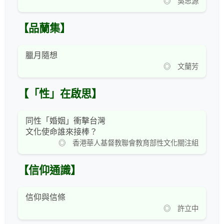
◎ 吳思源
【品蘭集】
臘月隨想
◎ 文蘭芳
【「性」在啟思】
同性「婚姻」衝擊台灣
文化使命誰來接棒？
◎ 香港華人基督教聯會教育部性文化關注組
【信仰通識】
信仰與信條
◎ 許立中