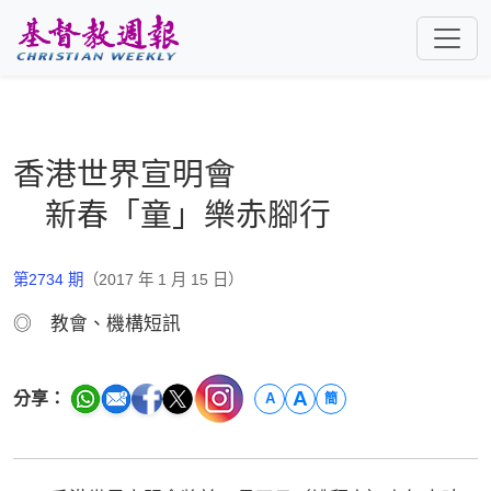
跳至主要內容
香港世界宣明會
新春「童」樂赤腳行
第2734 期
（2017 年 1 月 15 日）
◎ 教會、機構短訊
A
分享：
A
簡