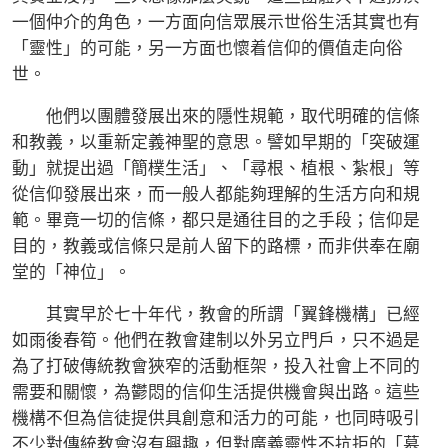
一個仲介的角色，一方面向信眾展示世俗生活其實也有
「靈性」的可能，另一方面也懷着信仰的價值走向俗
世。
他們以團體發展出來的隱性規範，取代明確的信條
和教義，以重新定義神聖的意思。譬如早期的「突破運
動」就提出過「簡樸生活」、「尋根、植根、紮根」等
從信仰發展出來，而一般人都能夠理解的生活方向和規
範。畢竟一切的信條，都只是通往目的之手段；信仰是
目的，教義或信條只是前人留下的路標，而非供奉在廟
堂的「神位」。
其實早於七十年代，教會的所謂「翼鋒機構」已經
如雨後春筍。他們在教會建制以外另立門戶，只不過是
為了打破傳統教會狹窄的活動框架，投入社會上不同的
需要和關懷，為鬱悶的信仰生活提供機會與出路。這些
機構不但為信徒提供具創意和活力的可能，也同時吸引
不少對傳統教會沒有興趣，但對廣義靈性不抗拒的「慕