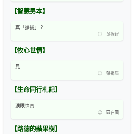
【智慧男本】
真「擔捕」？
◎ 吳振智
【牧心世情】
見
◎ 蔡揚眉
【生命同行札記】
淚眼情真
◎ 區在國
【路德的蘋果樹】