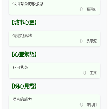
保持有益的緊張感
◎ 張清如
【城市心靈】
情迷跑馬地
◎ 吳思源
【心靈絮語】
冬日紫薇
◎ 王芃
【明心見證】
語言的威力
◎ 陳倩明