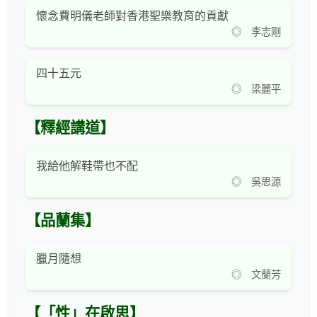
懷念費明儀老師對香港聖樂教育的貢獻
◎ 李志剛
四十五元
◎ 梁麗平
【釋經講道】
我給他解鞋帶也不配
◎ 吳思源
【品蘭集】
臘月隨想
◎ 文蘭芳
【「性」在啟思】