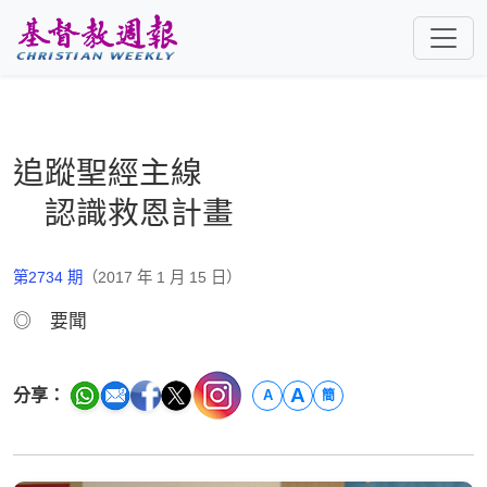
跳至主要內容
追蹤聖經主線
認識救恩計畫
第2734 期
（2017 年 1 月 15 日）
◎ 要聞
A
分享：
A
簡