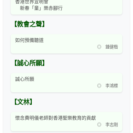
香港世界宣明會
新春「童」樂赤腳行
【教會之聲】
如何預備聽道
◎ 鍾健楷
【誠心所願】
誠心所願
◎ 李鴻標
【文林】
懷念費明儀老師對香港聖樂教育的貢獻
◎ 李志剛