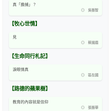
真「擔捕」？
◎ 吳振智
【牧心世情】
見
◎ 蔡揚眉
【生命同行札記】
淚眼情真
◎ 區在國
【路德的蘋果樹】
教育的內容就是信仰
◎ 張振華