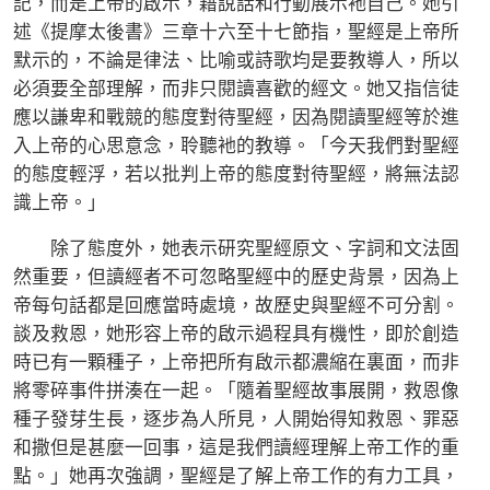
記，而是上帝的啟示，藉說話和行動展示衪自己。她引
述《提摩太後書》三章十六至十七節指，聖經是上帝所
默示的，不論是律法、比喻或詩歌均是要教導人，所以
必須要全部理解，而非只閱讀喜歡的經文。她又指信徒
應以謙卑和戰競的態度對待聖經，因為閱讀聖經等於進
入上帝的心思意念，聆聽衪的教導。「今天我們對聖經
的態度輕浮，若以批判上帝的態度對待聖經，將無法認
識上帝。」
除了態度外，她表示研究聖經原文、字詞和文法固
然重要，但讀經者不可忽略聖經中的歷史背景，因為上
帝每句話都是回應當時處境，故歷史與聖經不可分割。
談及救恩，她形容上帝的啟示過程具有機性，即於創造
時已有一顆種子，上帝把所有啟示都濃縮在裏面，而非
將零碎事件拼湊在一起。「隨着聖經故事展開，救恩像
種子發芽生長，逐步為人所見，人開始得知救恩、罪惡
和撒但是甚麼一回事，這是我們讀經理解上帝工作的重
點。」她再次強調，聖經是了解上帝工作的有力工具，