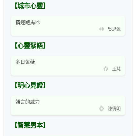
【城市心靈】
情迷跑馬地
◎ 吳思源
【心靈絮語】
冬日紫薇
◎ 王芃
【明心見證】
語言的威力
◎ 陳倩明
【智慧男本】