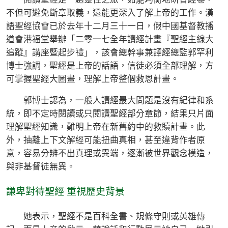
不但可避免斷章取義，還能更深入了解上帝的工作。漢
語聖經協會已於去年十二月三十一日，假中國基督教播
道會港福堂舉辦「二零一七全年讀經計畫『聖經主線大
追蹤』講座暨起步禮」，該會總幹事兼譯經總監郭罕利
博士強調，聖經是上帝的話語，信徒必須全部理解，方
可掌握聖經大圖畫，理解上帝整個救恩計畫。
郭博士認為，一般人讀經最大問題是沒有紀律和系
統，即不定時閱讀或只閱讀聖經部分章節，結果只片面
理解聖經知識，難明上帝在新舊約中的救贖計畫。此
外，抽離上下文解經可能扭曲真相，甚至違背作者原
意，容易分辨不出真理或異端，逐漸被世界觀念模造，
與非基督徒無異。
謙卑對待聖經 重視歷史背景
她表示，聖經不是百科全書、規條守則或英雄傳