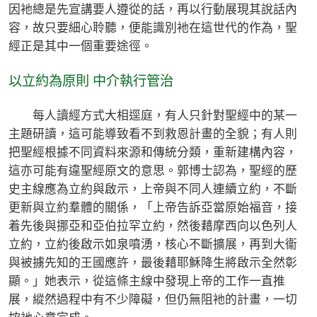
因衪總是先宣講要人遵從的話，再以行動展現其說話內
容，故只要細心聆聽，便能識別衪在這世代的作為，聖
經正是其中一個重要途徑。
以立約為原則 中介執行管治
每人讀經方式大相逕庭，有人只針對聖經中的某一
主題研讀，這可能導致看不到救恩計畫的全貌；有人則
把聖經根據不同資料來源和傳統分類，重新建構內容，
這亦可能有違聖經原文的意思。郭博士認為，聖經的歷
史主線應為立約與啟示，上帝與不同人連續立約，不斷
更新與立約羣體的關係，「上帝告訴亞當原始福音，接
着先後與挪亞和亞伯拉罕立約，然後藉摩西向以色列人
立約，立約後啟示如泉噴湧，核心不斷擴展，再到大衞
與被擄先知的王國應許，最後藉耶穌降生將啟示全然彰
顯。」她表示，從這條主線中發現上帝的工作一直推
展，縱然過程中有不少障礙，但仍無阻衪的計畫，一切