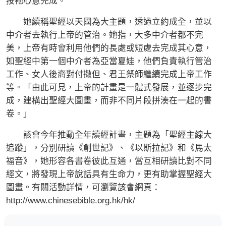
按衪心意完成。
她續稱聖經以天國為大主題，透過立約成全，並以
中介者去執行上帝的管治。她指，大多中介者都不完
美，上帝有時會利用他們的長處或短處去完成其心意，
如聖經中第一個中介者為亞當夏娃，他們負責執行管治
工作、女人後裔對付撒但、君王祭師繼續完成上帝工作
等。「由此可見，上帝的計畫是一體式發展，並逐步完
成，建構出聖經大圖畫，而非不同片段拼湊在一起的書
卷。」
該會今年推動全年讀經計畫，主題為「聖經主線大
追蹤」，分別研讀《創世記》、《以斯拉記》和《馬太
福音》，她形容各書卷彼此互通，當互相研讀比對不同
經文，將發現上帝說話具有生命力，更有助掌握聖經大
圖畫。有關活動詳情，可瀏覽該會網頁：
http://www.chinesebible.org.hk/hk/