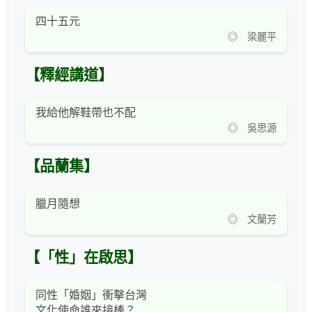
四十五元
◎ 梁麗平
【釋經講道】
我給他解鞋帶也不配
◎ 吳思源
【品蘭集】
臘月隨想
◎ 文蘭芳
【「性」在啟思】
同性「婚姻」衝擊台灣
文化使命誰來接棒？