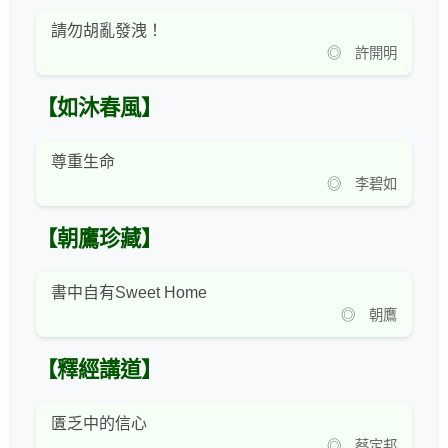
請勿胡亂發洩！
◎ 許開明
【如沐春風】
尊重生命
◎ 李碧如
【朝鷹珍藏】
書中自有Sweet Home
◎ 朝鷹
【釋經講道】
匱乏中的信心
◎ 蔡定邦