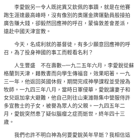
李愛銳另一令人既詫異又欽佩的事蹟，就是在他賽
跑生涯達最高峰時，沒有像別的奧運金牌運動員般接拍
廣告賺大錢，卻毅然回應神的呼召，蒙倫敦差會差派，
遠赴中國天津宣教。
今天，名成利就的基督徒，有多少願意回應神的呼
召，為了投身神國的事工而輕看名利？
人生豐盛 不在壽數─一九二五年六月，李愛銳從蘇
格蘭到天津，藉教書而向學生傳福音，效果昭著。一九
三一年，他返回英國休假，期間完成神學課程並受按為
牧師。一九四三年八月，當時日軍侵華，愛銳讓妻子和
女兒返加拿大避難，他自己則往山東濰縣集中營服侍許
多宣教士的子女，被譽為眾人的父親。一九四五年二
月，愛銳突然患了疑似腦瘤之症而逝世，終年四十三
歲。
我們也許不明白神為何要愛銳英年早逝？我相信這