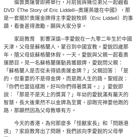
倫敦奧運會即將舉行，月前我與幾位弟兄一起觀看
DVD《The Story of Eric Liddell─奧運英雄在中國》，那
是一套關於奧運金牌得主李愛銳牧師（Eric Liddell）的事
蹟，看後甚得激勵，願與大家分享。
家庭教育 影響深遠─李愛銳在一九零二年生於中國
天津，父母是蘇格蘭人，蒙召到中國宣教。愛銳四歲那
年，隨父母返蘇格蘭休假。一天，愛銳與父親一起看奧
運節目，見一名蘇格蘭運動員獲銀牌，愛銳問父親：
「蘇格蘭人是否從未得過奧運金牌？」父親回答：「是
的，但重要的不是得金牌，而是跑人生的路。聖經說：
『你們也當這樣跑，好叫你們得著獎賞。』」愛銳即
說：「那是不是天上的獎賞？」年幼的愛銳滿有屬天的
智慧，長大後果然不以金牌為至寶，卻跑完神要他跑的
路，那顯然因為父母教導有方。
今天的香港，為何那麼多「怪獸家長」和「問題港
孩」？家庭教育出了問題，我們該向李愛銳的父母學