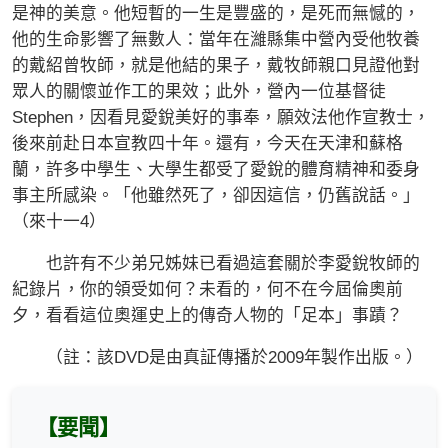
是神的美意。他短暫的一生是豐盛的，是死而無憾的，
他的生命影響了無數人：當年在濰縣集中營內受他牧養
的戴紹曾牧師，就是他結的果子，戴牧師親口見證他對
眾人的關懷並作工的果效；此外，營內一位基督徒
Stephen，因看見愛銳美好的事奉，願效法他作宣教士，
後來前赴日本宣教四十年。還有，今天在天津和蘇格
蘭，許多中學生、大學生都受了愛銳的體育精神和委身
事主所感染。「他雖然死了，卻因這信，仍舊說話。」
（來十一4）
也許有不少弟兄姊妹已看過這套關於李愛銳牧師的
紀錄片，你的領受如何？未看的，何不在今屆倫奧前
夕，看看這位奧運史上的傳奇人物的「足本」事蹟？
（註：該DVD是由真証傳播於2009年製作出版。）
【要聞】