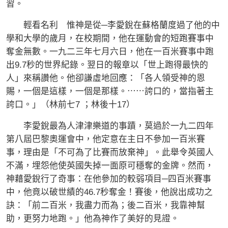
習。
輕看名利 惟神是從─李愛銳在蘇格蘭度過了他的中
學和大學的歲月，在校期間，他在運動會的短跑賽事中
奪金無數。一九二三年七月六日，他在一百米賽事中跑
出9.7秒的世界紀錄。翌日的報章以「世上跑得最快的
人」來稱讚他。他卻謙虛地回應：「各人領受神的恩
賜，一個是這樣，一個是那樣。⋯⋯誇口的，當指著主
誇口。」（林前七7 ；林後十17）
李愛銳最為人津津樂道的事蹟，莫過於一九二四年
第八屆巴黎奧運會中，他定意在主日不參加一百米賽
事，理由是「不可為了比賽而放棄神」。此舉令英國人
不滿，埋怨他使英國失掉一面原可穩奪的金牌。然而，
神藉愛銳行了奇事：在他參加的較弱項目─四百米賽事
中，他竟以破世績的46.7秒奪金！賽後，他說出成功之
訣：「前二百米，我盡力而為；後二百米，我靠神幫
助，更努力地跑。」他為神作了美好的見證。