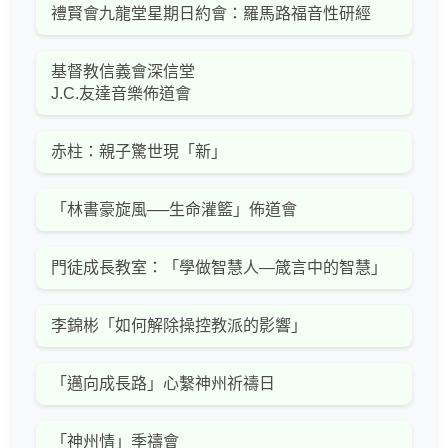
禮賢會九龍堂星期日約會：羅馬路福音性研經
基督教信義會深信堂
J.C.友達音樂佈道會
赤柱：親子驚世現「新」
「林書豪旋風──生命灌籃」佈道會
門徒成長教室：「學做智慧人—箴言中的智慧」
李錦彬「如何解除操控教派的影響」
「邁向成長路」心繫神州祈禱日
「神州情」季禱會