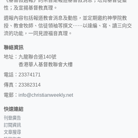
《基督教週報》的宗旨是報道基督教消息；培育基督徒靈
性；及宣揚基督教真理。
週報內容包括報道教會消息及動態，並定期邀約神學院教
授、教會牧師、信徒領袖等撰文⋯⋯以達編、寫、讀三向交
流的功能，一同見證福音真理。
聯絡資訊
地址：九龍聯合道140號
香港華人基督教聯會大樓
電話：23374171
傳真：23382314
電郵：
info@christianweekly.net
快速連結
刊登廣告
訂閱資訊
文章搜尋