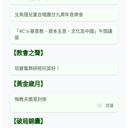
北角理兒童合唱團廿九周年音樂會
「4C’s-基督教、資本主意、文化及中國」午間講
座
【教會之聲】
培靈奮興研經何其好！
【黃金歲月】
悔教夫婿覓封侯
◎ 昂嘯
【破局錦囊】