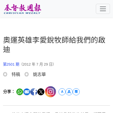
跳至主要內容
奧運英雄李愛銳牧師給我們的啟
迪
第2501 期
（2012 年 7 月 29 日）
◎ 特稿 ◎ 姚志華
A
分享：
A
簡