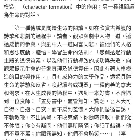
模造」（character formation）中的作用；另一種視閱讀
為生命的對話。
第一種傳統是陶造生命的閱讀。如在欣賞古希臘的
詩歌和悲劇的過程中，讀者、觀眾與劇中人物一道，透
過感情的參與，與劇中人一道同喜同悲，被他們的人格
和思想感動，體悟、學習生命的法則。「悲劇透過行動
主體的道德質素，以及他們行動導致的成功與失敗，向
觀眾提示生命的普遍真理及道德責任，因此有著人格模
造的目的與作用。」具有感染力的文學作品，透過具體
生命的體驗和反省，喚起讀者或觀眾」一種向善的意志
和渴求。在人生成長的過程中，遇到一本好書，不啻遇
到一位良師：「置身書中，盡管無知、貧乏，吾人大可
自得、自適、自安，而不感到羞愧。大師們循循善誘，
不執教鞭，不出厲聲，不收束脩。你隨時請教，他們從
不休眠；你心有疑問，他們無所隱瞞；你犯了錯誤，他
們不責不罵；你顯露無知，他們不會恥笑⋯⋯」（李