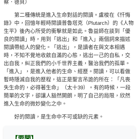
察．德貝）
第二種傳統是進入生命對話的閱讀。盧梭在《忏悔
錄》中，回憶年輕時閱讀普魯塔克（Plutarch）的《人物
生平》後內心所受的衝擊就是如此。魯益師在談到「優
良的閱讀」時，用到「逃出」和「進入」兩個詞來描述
閱讀帶給人的變化。「逃出」，是讀者在與文本相遇
時，不知不覺地收斂自滿的心態，逃出一己的自私，交
出自我，糾正我們的小千世界主義，醫治我們的孤單。
「進入」，是進入他者的生命、經歷。閱讀，可以看做
暫時隱滅自我的歷程，這正是聖言吊詭的所在：「凡喪
失生命的，必得著生命」（太十39）。有的時候，一段
簡單的文字，卻讓人豁然開朗，明了自己的局限，欣然
進入生命的微妙變化之中。
好的閱讀，是生命中不可或缺的元素。
【要聞】