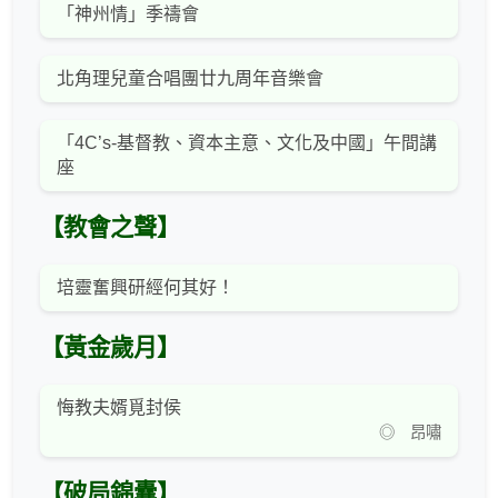
「神州情」季禱會
北角理兒童合唱團廿九周年音樂會
「4C’s-基督教、資本主意、文化及中國」午間講
座
【教會之聲】
培靈奮興研經何其好！
【黃金歲月】
悔教夫婿覓封侯
◎ 昂嘯
【破局錦囊】