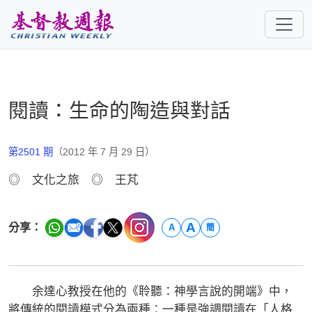
跳至主要內容
閱讀：生命的陶造與對話
第2501 期
（2012 年 7 月 29 日）
◎ 文化之旅 ◎ 王芃
A
分享：
A
簡
余達心教授在他的《聆聽：神學言說的開端》中，
將傳統的閱讀模式分為兩種：一種是強調閱讀在「人格