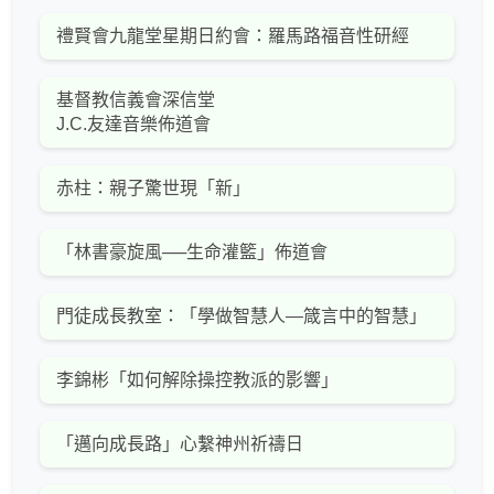
禮賢會九龍堂星期日約會：羅馬路福音性研經
基督教信義會深信堂
J.C.友達音樂佈道會
赤柱：親子驚世現「新」
「林書豪旋風──生命灌籃」佈道會
門徒成長教室：「學做智慧人—箴言中的智慧」
李錦彬「如何解除操控教派的影響」
「邁向成長路」心繫神州祈禱日