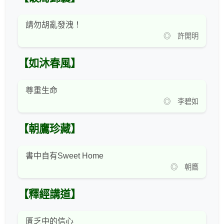
請勿胡亂發洩！
◎ 許開明
【如沐春風】
尊重生命
◎ 李碧如
【朝鷹珍藏】
書中自有Sweet Home
◎ 朝鷹
【釋經講道】
匱乏中的信心