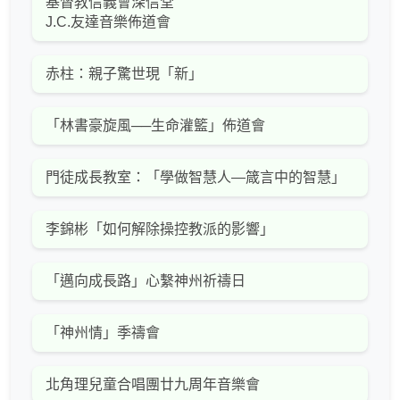
基督教信義會深信堂
J.C.友達音樂佈道會
赤柱：親子驚世現「新」
「林書豪旋風──生命灌籃」佈道會
門徒成長教室：「學做智慧人—箴言中的智慧」
李錦彬「如何解除操控教派的影響」
「邁向成長路」心繫神州祈禱日
「神州情」季禱會
北角理兒童合唱團廿九周年音樂會