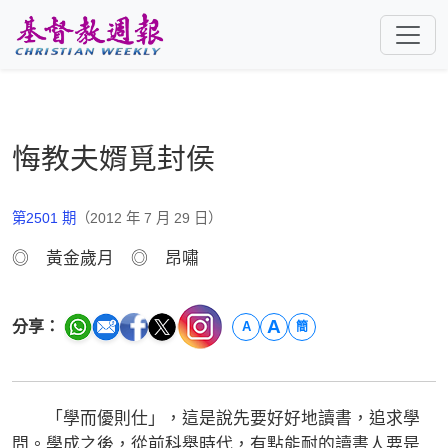
跳至主要內容
悔教夫婿覓封侯
第2501 期
（2012 年 7 月 29 日）
◎ 黃金歲月 ◎ 昂嘯
A
分享：
A
簡
「學而優則仕」，這是說先要好好地讀書，追求學
問。學成之後，從前科舉時代，有點能耐的讀書人要是