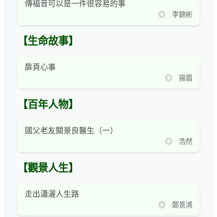
傳福音可以是一件很容易的事
◎ 李錦彬
【生命故事】
扉頁心事
◎ 揚眉
【百年人物】
國父老友關景良醫生（一）
◎ 浩然
【觀景人生】
走出瀟灑人生路
◎ 鄭景鴻