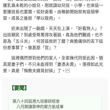
連乳臭未乾的小娃兒，剛就讀幼兒班、小學，也來這一
套連班長也要選，從好處看，由稚齡開始就有這個學
習，成長之後就「學以致用」。
近來出現了一齣戲，天天在上演，「好看煞人」？
出巡親民？到處受辱罵得灰著臉，真為他們難過，也不
是為「五斗米」，何苦這就折了腰？爽脆痛快的丟下這
份差事算了，做甚麼「官」？
這裡偶然想到他們的家人，全家幾代同受此困，猶
其是妻子們，不只未能得到「妻憑夫貴」，落得如此光
景，真是「悔教夫婿覓封侯」了。
【要聞】
第八十四屆港九培靈研經會
八月開講靠神的靈方能成事