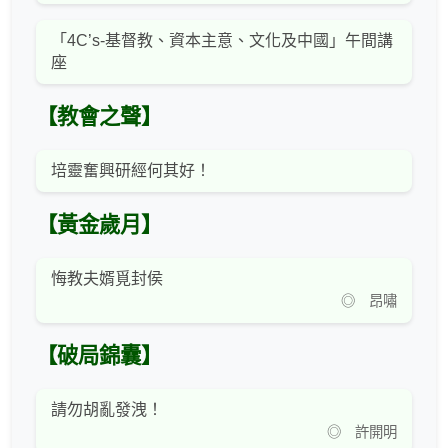
「4C’s-基督教、資本主意、文化及中國」午間講
座
【教會之聲】
培靈奮興研經何其好！
【黃金歲月】
悔教夫婿覓封侯
◎ 昂嘯
【破局錦囊】
請勿胡亂發洩！
◎ 許開明