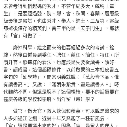
未曾考得到個起碼的秀才，不管年紀多大，統稱「童
生」。是要經過縣、院、鄉、會、秋闈、春闈，層層級
級最後是殿試，也由秀才、舉人、進士、三及第，逐級
篩選後僅存的精英們，首三甲的是「天子門生」，那就
有「官」可做了。
廢掉科舉，繼之而來的也要經過多次的考試、銓
敍。然後由僱員到委任、聘任、薦任、簡任、特任，所
謂升官。照這樣的看法，也應該是先要從讀書、讀好
書、讀成書，這個起碼條件。以前啟蒙的三本紅皮書五
字句的「幼學詩」，開宗明義就說：「萬般皆下品、惟
有讀書高。」又說：「滿朝朱紫貴、盡是讀書人。」時
代雖然不同，但還是脫不了這個桎梏，要不的話還要有
甚麼各級的學校和學府、出洋留（遊）學？
做官，做大官，教人欽佩和羨慕，可以說是追求的
人多如過江之鰂。近幾十年又興起了一種新風氣，
「官」還是要選出來的好，因為「官」是眾人的僕人。