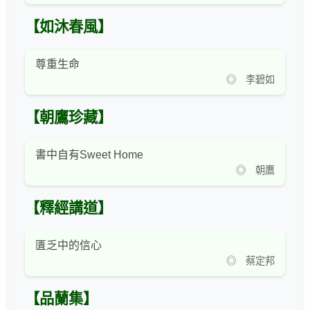
【如沐春風】
尊重生命
◎ 李碧如
【朝鷹珍藏】
書中自有Sweet Home
◎ 朝鷹
【釋經講道】
匱乏中的信心
◎ 蔡定邦
【品蘭集】