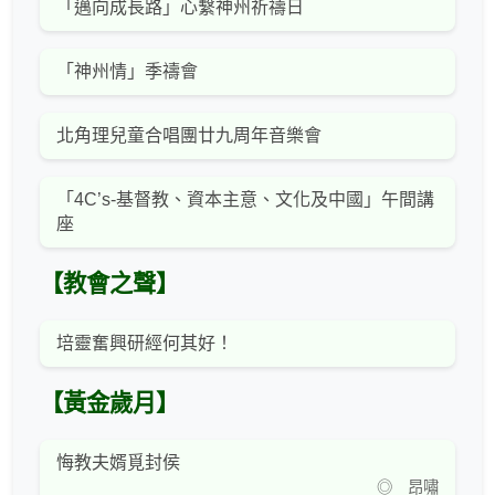
「邁向成長路」心繫神州祈禱日
「神州情」季禱會
北角理兒童合唱團廿九周年音樂會
「4C’s-基督教、資本主意、文化及中國」午間講
座
【教會之聲】
培靈奮興研經何其好！
【黃金歲月】
悔教夫婿覓封侯
◎ 昂嘯