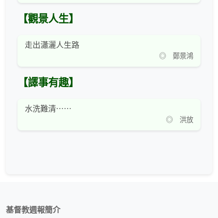
【觀景人生】
走出瀟灑人生路
◎ 鄭景鴻
【譯事有趣】
水洗難清⋯⋯
◎ 洪放
基督教週報簡介