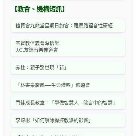
【教會、機構短訊】
禮賢會九龍堂星期日約會：羅馬路福音性研經
基督教信義會深信堂
J.C.友達音樂佈道會
赤柱：親子驚世現「新」
「林書豪旋風──生命灌籃」佈道會
門徒成長教室：「學做智慧人—箴言中的智慧」
李錦彬「如何解除操控教派的影響」