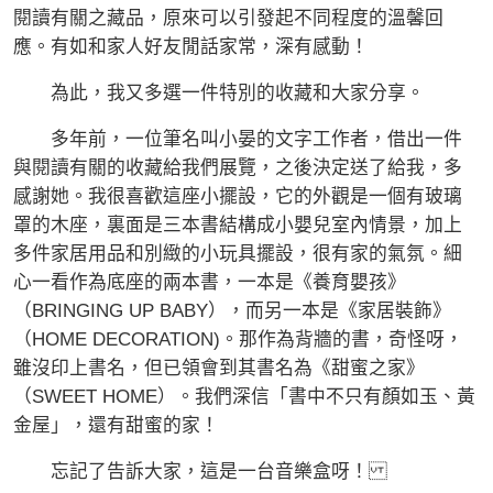
閱讀有關之藏品，原來可以引發起不同程度的溫馨回
應。有如和家人好友閒話家常，深有感動！
為此，我又多選一件特別的收藏和大家分享。
多年前，一位筆名叫小晏的文字工作者，借出一件
與閱讀有關的收藏給我們展覽，之後決定送了給我，多
感謝她。我很喜歡這座小擺設，它的外觀是一個有玻璃
罩的木座，裏面是三本書結構成小嬰兒室內情景，加上
多件家居用品和別緻的小玩具擺設，很有家的氣氛。細
心一看作為底座的兩本書，一本是《養育嬰孩》
（BRINGING UP BABY），而另一本是《家居裝飾》
（HOME DECORATION)。那作為背牆的書，奇怪呀，
雖沒印上書名，但已領會到其書名為《甜蜜之家》
（SWEET HOME）。我們深信「書中不只有顏如玉、黃
金屋」，還有甜蜜的家！
忘記了告訴大家，這是一台音樂盒呀！