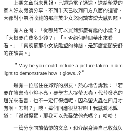
上期文章尚未見報，已透過電子通道，送給摯愛的
家人好友閱讀分享。不到半天已收到四方八面的迴響，
大都對小弟所收藏的那座美少女悠閒讀書燈大感興趣。
有人在問：「從哪兒可以買到那麼有趣的小燈？」
「大概要花費多少錢？」「可否約個時間帶出來看
看。」「真羨慕那小女孩雕塑的神態，是那麼悠閒安舒
的在讀書。」
＂May be you could include a picture taken in dim
light to demonstrate how it glows..?＂
還有一位居住在郊野的朋友，熱心地告訴我：「若
要在讀書時小燈不亮，要學古人捉螢火蟲，代替發亮的
燈光來看書，也不一定行得通呢，因為螢火蟲在四月才
有啊，怎辦？」噢，這個回應很益智啊！我感激地說
道：「謝謝提醒，那我可以先鑿壁偷光嗎？」哈哈！
一篇分享閱讀情懷的文章，和介紹身邊自己收藏與