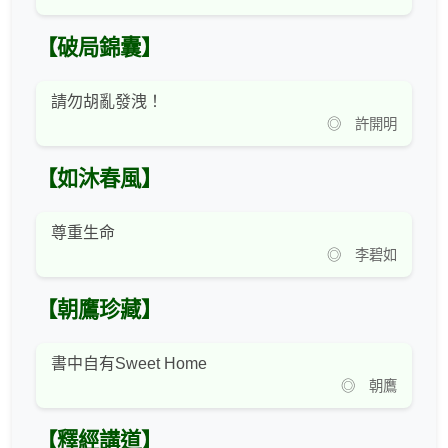
【破局錦囊】
請勿胡亂發洩！
◎ 許開明
【如沐春風】
尊重生命
◎ 李碧如
【朝鷹珍藏】
書中自有Sweet Home
◎ 朝鷹
【釋經講道】