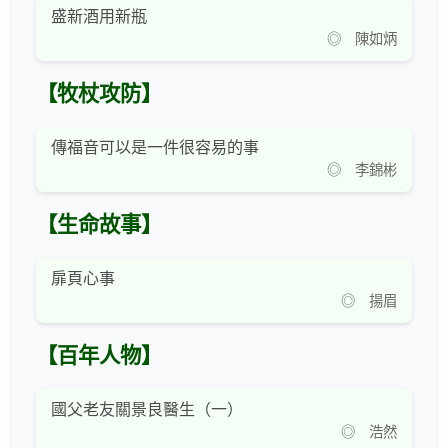
盛新酒用新瓶
◎ 陳如炳
【牧杖攻防】
傳福音可以是一件很容易的事
◎ 李錦彬
【生命故事】
扉頁心事
◎ 揚眉
【百年人物】
國父老友關景良醫生（一）
◎ 浩然