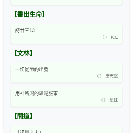
【畫出生命】
詩廿三13
◎ ICE
【文林】
一切從節約出發
◎ 唐志堅
用神所賜的恩賜服事
◎ 星妹
【問道】
「復興之火」