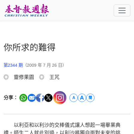
跳至主要內容
你所求的難得
第2344 期
（2009 年 7 月 26 日）
◎ 靈修果園 ◎ 王芃
A
分享：
A
簡
以利亞和以利沙的交棒儀式讓人想起一場畢業典
禮。師生二人就此別過，以利沙將獨自面對未來的挑