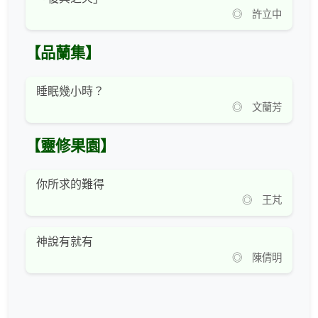
◎ 許立中
【品蘭集】
睡眠幾小時？
◎ 文蘭芳
【靈修果園】
你所求的難得
◎ 王芃
神說有就有
◎ 陳倩明