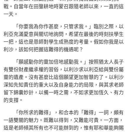
戰。自當年在田壟耕地時蒙召跟隨老師以來，一直的這
一天。
「你要我為你作甚麼，只管求我。」臨別之際，以
利亞充滿愛意與關切地詢問，希望在最後的時刻扶學生
一把，這也是恩師對學生成熟度的考量。假如你我是以
利沙，該如何把握這難得的機遇呢？
「願感動你的靈加倍地感動我。」按照猶太人長子
有雙份財產繼承權的習俗，以利沙求以利亞給與雙份屬
靈的遺產。沒有甚麼比這個願望更加智慧的了。以利沙
深知先知責任的重大以及自身能力的局限，與其求老師
留下錦囊妙計，以備一時之需，不如求更加恆久、有力
的支撐。
「你所求的難得」，和合本的「難得」一詞，頗有
一語雙關的魅力。既難以得到，又難能可貴。一方面，
這是老師傾其所有也不可能辦到的，惟有耶和華能夠賜