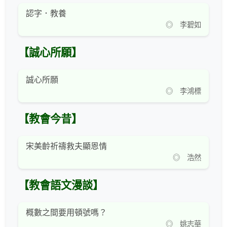
認字．教養
◎ 李碧如
【誠心所願】
誠心所願
◎ 李鴻標
【教會今昔】
宋美齡祈禱救夫顯恩情
◎ 浩然
【教會語文漫談】
概數之間要用頓號嗎？
◎ 姚志華