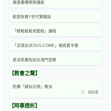
基道書樓舉辦講座
創意牧養Y世代實戰談
「輕輕鬆鬆背聖經」課程
「足球@JESUS.COME」福音夏令營
差派梁鳳怡前往澳門宣教
【教會之聲】
防備「疑似正統」教派
◎ 胡志偉
【時事透析】