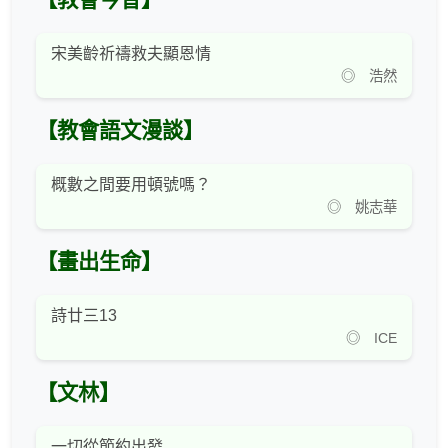
【教會今昔】
宋美齡祈禱救夫顯恩情
◎ 浩然
【教會語文漫談】
概數之間要用頓號嗎？
◎ 姚志華
【畫出生命】
詩廿三13
◎ ICE
【文林】
一切從節約出發