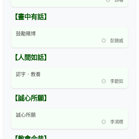
◎ 昂嘯
【畫中有話】
鼓勵賭博
◎ 彭錦威
【人間如話】
認字．教養
◎ 李碧如
【誠心所願】
誠心所願
◎ 李鴻標