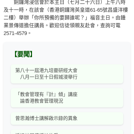
銅鑼灣浸信會於本主日（七月二十六日）上午八時
及十一時，在該會（香港銅鑼灣英皇道61-65號昌盛洋樓
二樓）舉辦「你所預備的要歸誰呢？」福音主日。由鍾
業景傳道擔任講員。歡迎信徒領親友赴會，查詢可電
2571-4579。
【要聞】
第八十一屆港九培靈研經大會
八月一日至十日假城浸舉行
「教會管理有『計』傾」講座
論香港教會管理現況
曾思瀚博士講解啟示錄的異象