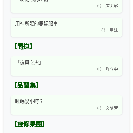
◎ 唐志堅
用神所賜的恩賜服事
◎ 星妹
【問道】
「復興之火」
◎ 許立中
【品蘭集】
睡眠幾小時？
◎ 文蘭芳
【靈修果園】