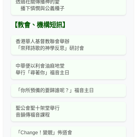
透過社關傳播神的愛
播下憐憫與公義種子
【教會、機構短訊】
香港華人基督教聯會舉辦
「崇拜詩歌的神學反思」研討會
中華便以利會油麻地堂
舉行「尋著你」福音主日
「你所預備的要歸誰呢？」福音主日
聖公會聖十架堂舉行
音韻傳福音課程
「Change！變靚」佈道會