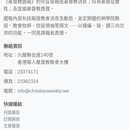
《基督教週報》的宗旨是報道基督教消息；培育基督徒靈
性；及宣揚基督教真理。
週報內容包括報道教會消息及動態，並定期邀約神學院教
授、教會牧師、信徒領袖等撰文⋯⋯以達編、寫、讀三向交
流的功能，一同見證福音真理。
聯絡資訊
地址：九龍聯合道140號
香港華人基督教聯會大樓
電話：23374171
傳真：23382314
電郵：
info@christianweekly.net
快速連結
刊登廣告
訂閱資訊
文章搜尋