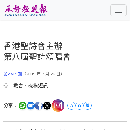
跳至主要內容
香港聖詩會主辦
第八屆聖詩頌唱會
第2344 期
（2009 年 7 月 26 日）
◎ 教會、機構短訊
A
分享：
A
簡