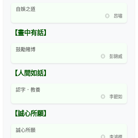
自娛之道
◎ 昂嘯
【畫中有話】
鼓勵賭博
◎ 彭錦威
【人間如話】
認字．教養
◎ 李碧如
【誠心所願】
誠心所願
◎ 李鴻標