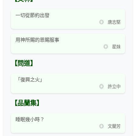
一切從節約出發
◎ 唐志堅
用神所賜的恩賜服事
◎ 星妹
【問道】
「復興之火」
◎ 許立中
【品蘭集】
睡眠幾小時？
◎ 文蘭芳