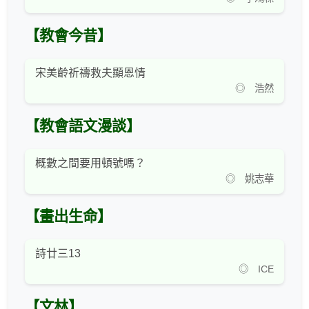
【教會今昔】
宋美齡祈禱救夫顯恩情
◎ 浩然
【教會語文漫談】
概數之間要用頓號嗎？
◎ 姚志華
【畫出生命】
詩廿三13
◎ ICE
【文林】