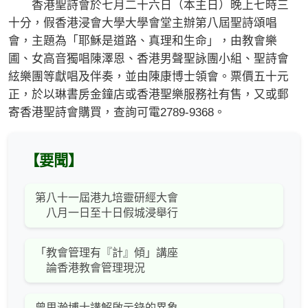
香港聖詩會於七月二十六日（本主日）晚上七時三
十分，假香港浸會大學大學會堂主辦第八屆聖詩頌唱
會，主題為「耶穌是道路、真理和生命」，由教會樂
圃、女高音獨唱陳澤恩、香港男聲聖詠團小組、聖詩會
絃樂團等獻唱及伴奏，並由陳康博士領會。票價五十元
正，於以琳書房金鐘店或香港聖樂服務社有售，又或郵
寄香港聖詩會購買，查詢可電2789-9368。
【要聞】
第八十一屆港九培靈研經大會
八月一日至十日假城浸舉行
「教會管理有『計』傾」講座
論香港教會管理現況
曾思瀚博士講解啟示錄的異象