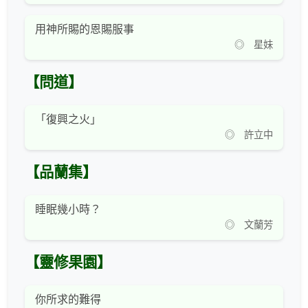
用神所賜的恩賜服事
◎ 星妹
【問道】
「復興之火」
◎ 許立中
【品蘭集】
睡眠幾小時？
◎ 文蘭芳
【靈修果園】
你所求的難得