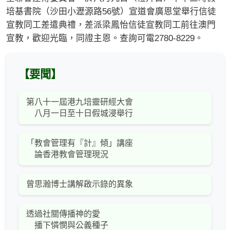
培基書院（沙田小瀝源路56號）宣道會廣恩堂舉行信徒
宣教同工差遣典禮，差派梁鳳怡信徒宣教同工前往澳門
宣教，歡迎光臨，同證主恩。查詢可電2780-8229。
【要聞】
第八十一屆港九培靈研經大會
八月一日至十日假城浸舉行
「教會管理有『計』傾」講座
論香港教會管理現況
曾思瀚博士講解啟示錄的異象
透過社關傳播神的愛
播下憐憫與公義種子