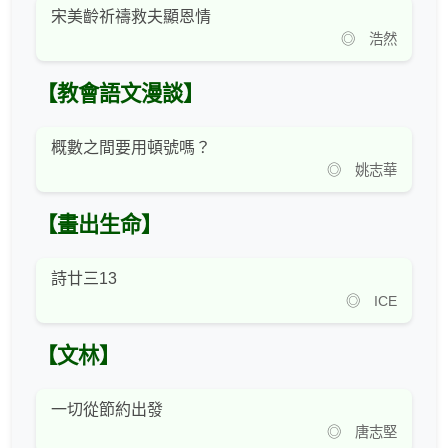
宋美齡祈禱救夫顯恩情
◎ 浩然
【教會語文漫談】
概數之間要用頓號嗎？
◎ 姚志華
【畫出生命】
詩廿三13
◎ ICE
【文林】
一切從節約出發
◎ 唐志堅