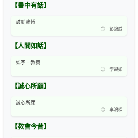
【畫中有話】
鼓勵賭博
◎ 彭錦威
【人間如話】
認字．教養
◎ 李碧如
【誠心所願】
誠心所願
◎ 李鴻標
【教會今昔】