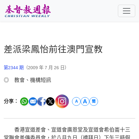
跳至主要內容
差派梁鳳怡前往澳門宣教
第2344 期
（2009 年 7 月 26 日）
◎ 教會、機構短訊
A
分享：
A
簡
香港宣道差會、宣道會廣恩堂及宣道會希伯崙十三
堂聯會差傳委員會，於八月九日（禮拜日）下午三時假