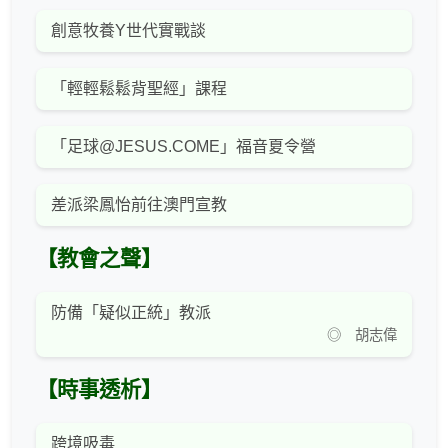
創意牧養Y世代實戰談
「輕輕鬆鬆背聖經」課程
「足球@JESUS.COME」福音夏令營
差派梁鳳怡前往澳門宣教
【教會之聲】
防備「疑似正統」教派
◎ 胡志偉
【時事透析】
跨境吸毒