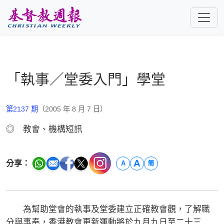
跳至主要內容
「執事／堂委入門」學堂
第2137 期
（2005 年 8 月 7 日）
◎ 教會、機構短訊
A
分享：
A
簡
為幫助堂會的執事及堂委建立正確教會觀，了解職
分與事奉，香港教會更新運動將於九月九日至二十三