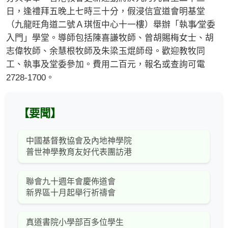
日，逢禮拜五晚上七時三十分，假浸信宣道會明基堂
（九龍旺角道二號Ａ琪恆中心十一樓）舉辦「執事∕堂委
入門」學堂。導師包括陳喜謙牧師、曾胡賜梅女士、胡
志偉牧師、余慧根牧師及朱梁玉焜師母。歡迎教牧同
工、執事及堂委參加。費用二百元，報名或查詢可電
2728-1700。
【要聞】
中國基督教協會及內地神學院
普世神學教育友好代表團訪港
聯會九十週年會慶佈道會
新界區十月起舉行祈禱會
真道書院小學部百多位學生