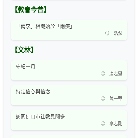
【教會今昔】
「兩李」相識始於「兩疾」
◎ 浩然
【文林】
守紀十月
◎ 唐志堅
持定信心與信念
◎ 陳一華
訪問佛山市社教見聞多
◎ 李志剛