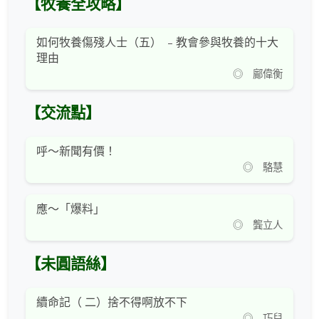
【牧養全攻略】
如何牧養傷殘人士（五） ﹣教會參與牧養的十大
理由
◎ 鄺偉衡
【交流點】
呼～新聞有價！
◎ 駱慧
應～「爆料」
◎ 龔立人
【未圓語絲】
續命記（ 二）捨不得啊放不下
◎ 巧兒