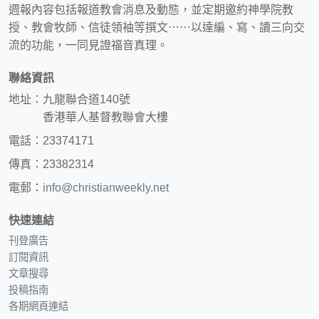
週報內容包括報道教會消息及動態，並定期邀約神學院教
授、教會牧師、信徒領袖等撰文⋯⋯以達編、寫、讀三向交
流的功能，一同見證福音真理。
聯絡資訊
地址：九龍聯合道140號
香港華人基督教聯會大樓
電話：23374171
傳真：23382314
電郵：
info@christianweekly.net
快速連結
刊登廣告
訂閱資訊
文章搜尋
投稿指南
各期網頁連結