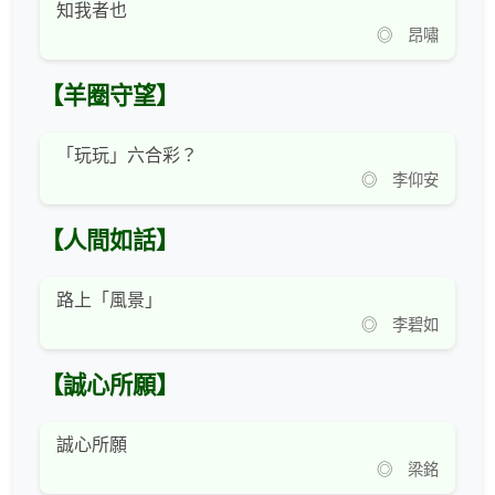
知我者也
◎ 昂嘯
【羊圈守望】
「玩玩」六合彩？
◎ 李仰安
【人間如話】
路上「風景」
◎ 李碧如
【誠心所願】
誠心所願
◎ 梁銘