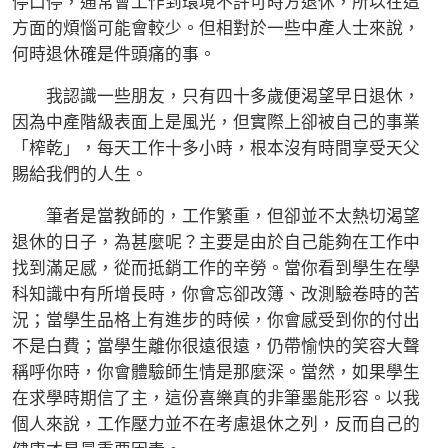
停口停，通常會工作到環境不許可時方退休，所以在這
方面的煩惱可能會較少。但相對於一些中產人士來說，
何時退休確是件頭痛的事。
我認識一些朋友，只有四十多歲便渴望早日退休，
因為中產階級表面上是風光，但實際上卻被自己的事業
「榨乾」，每天工作十多小時，根本沒有時間享受天父
賜給我們的人生。
筆者是當教師的，工作繁重，但卻並不太熱切渴望
退休的日子，為甚麼呢？主要是由於自己能夠在工作中
找到滿足感，從而抵銷工作的辛勞。當你看到學生在學
科知識中有所增長時，你會忘卻改簿、改測驗卷時的苦
況；當學生品格上有進步的時候，你會感受到你的付出
不是白費；當學生離你很遠很遠，仍帶愉快的笑容大聲
稱呼你時，你會體驗師生情是那麼深。當然，如果學生
在求學時期信了主，這份喜樂真的非筆墨能形容。以我
個人來說，工作壓力並不在考慮退休之列，反而自己的