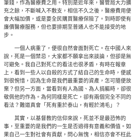
筆錢，作為醫療費之用。特別是近年來，醫管局大力擴
充之餘，不斷喊入不敷支，相信不久之後，醫療費用便
會大幅加價，或是要全民購買醫療保險了。到時即使有
廉價醫療服務，但也要排期至普通人也不能接受的地
步。
一個人病重了，便很自然會面對死亡。在中國人來
說，死是一個禁忌，大家都不願拿出來談論，但卻是無
可避免。我自己對死亡的看法也很矛盾，有時在報章
上，看到一些人以自殺的方式了結自己的生命時，便感
到很惋惜，因為生命是我們最重要的資產，怎可隨便放
棄？但另一方面，當看到有人為國、為人捐軀時，卻很
敬佩他的作為。為何同樣是死亡，卻有兩個完全不同的
看法？難道真會「死有重於泰山，有輕於鴻毛」？
其實，以基督教的信仰來說，死並不是最恐怖的
事，至重要的是我們的一生是否過得有意義和價值。如
果自己一生對社會有貢獻，問心無愧，相信亦會不枉此