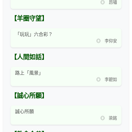
◎ 昂嘯
【羊圈守望】
「玩玩」六合彩？
◎ 李仰安
【人間如話】
路上「風景」
◎ 李碧如
【誠心所願】
誠心所願
◎ 梁銘