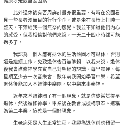
健康才是最重要因素。
此外退休後有否周詳計畫亦很重要，有時在公園看
見一些長者漫無目的行行企企，或是坐在長椅上打盹一
整天，不禁給我一個無奈的感覺。我並不知道他們內心
的感受，但我相信對他們來說，一天二十四小時都可能
過多了。
我認為一個人應有退休的生活藍圖才可退休，否則
還是繼續工作，免致退休後百無聊賴。以我來說，退休
後我會進修神學充實自己對聖經的認識、每早晨運、每
星期至少去一次音樂會。數年前我開始學習中樂，希望
退休後能加入基督徒中樂團，以中樂來事奉神。
近年來基督徒圈子有一個現象，就是信徒嘗試提早
退休，然後進修神學，畢業後在教會或機構事奉。這稱
為第二事業，這確是一個好現象。
生老病死是人生正常進程，我認為退休前應預留一