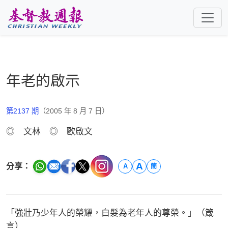
跳至主要內容
年老的啟示
第2137 期
（2005 年 8 月 7 日）
◎ 文林 ◎ 歐啟文
A
分享：
A
簡
「強壯乃少年人的榮耀，白髮為老年人的尊榮。」（箴
言）