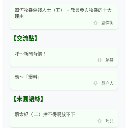
如何牧養傷殘人士（五） ﹣教會參與牧養的十大
理由
◎ 鄺偉衡
【交流點】
呼～新聞有價！
◎ 駱慧
應～「爆料」
◎ 龔立人
【未圓語絲】
續命記（ 二）捨不得啊放不下
◎ 巧兒