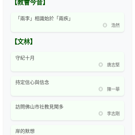
【教會今昔】
「兩李」相識始於「兩疾」
◎ 浩然
【文林】
守紀十月
◎ 唐志堅
持定信心與信念
◎ 陳一華
訪問佛山市社教見聞多
◎ 李志剛
岸的默想