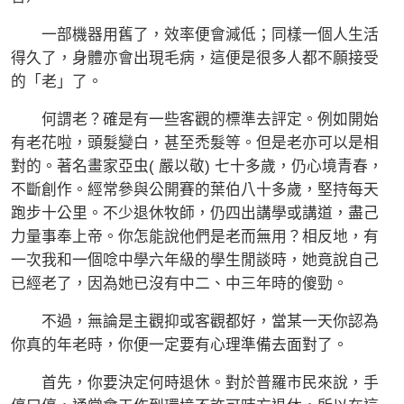
一部機器用舊了，效率便會減低；同樣一個人生活
得久了，身體亦會出現毛病，這便是很多人都不願接受
的「老」了。
何謂老？確是有一些客觀的標準去評定。例如開始
有老花啦，頭髮變白，甚至禿髮等。但是老亦可以是相
對的。著名畫家亞虫( 嚴以敬) 七十多歲，仍心境青春，
不斷創作。經常參與公開賽的葉伯八十多歲，堅持每天
跑步十公里。不少退休牧師，仍四出講學或講道，盡己
力量事奉上帝。你怎能說他們是老而無用？相反地，有
一次我和一個唸中學六年級的學生閒談時，她竟說自己
已經老了，因為她已沒有中二、中三年時的傻勁。
不過，無論是主觀抑或客觀都好，當某一天你認為
你真的年老時，你便一定要有心理準備去面對了。
首先，你要決定何時退休。對於普羅市民來說，手