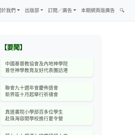
關於我們
出版部
訂閱／廣告
本期網頁版廣告
🔍
【要聞】
中國基督教協會及內地神學院
普世神學教育友好代表團訪港
聯會九十週年會慶佈道會
新界區十月起舉行祈禱會
真道書院小學部百多位學生
赴珠海容閎學校進行夏令營