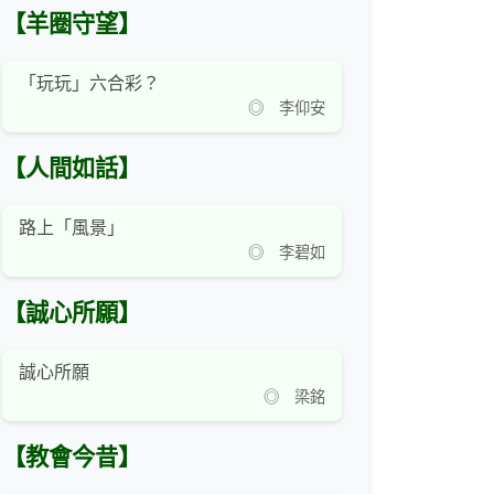
【羊圈守望】
「玩玩」六合彩？
◎ 李仰安
【人間如話】
路上「風景」
◎ 李碧如
【誠心所願】
誠心所願
◎ 梁銘
【教會今昔】