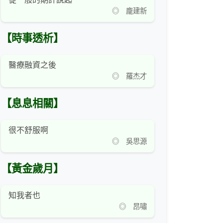
◎ 龐建新
【時事透析】
醫療融資之後
◎ 羅杰才
【息息相關】
很不舒服啊
◎ 吳思源
【黃金歲月】
知我者也
◎ 昂嘯