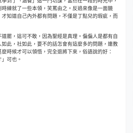
學到了「涵養」這一門功課，當然在一段的時光中，
到時練就了一些本領，笑罵由之。反過來像是一面鏡
，才知道自己內外都有問題，不僅是丁點兒的瑕疵，而
道罷，這可不敢，因為聖經是真理。偏偏人是都有自
人如此，社如此，要不的話怎會有這麼多的問題，連教
甚麼時候才可以領悟，完全退將下來，俗語說的好：
才」可也。