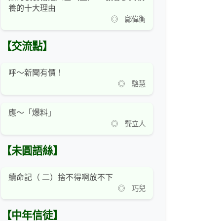
養的十大理由
◎ 鄺偉衡
【交流點】
呼～新聞有價！
◎ 駱慧
應～「爆料」
◎ 龔立人
【未圓語絲】
續命記（ 二）捨不得啊放不下
◎ 巧兒
【中年信徒】