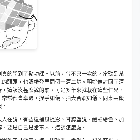
真的學到了點功課。以前，曾不只一次的，當聽到某
鼎的頭頭，也照樣登門問個一清二楚。明好像討回了清
告，這該沒甚麼說的罷。可是多年來就栽在這些仁兄、
，常常都會幸遇，握手如儀、拍大合照如儀、同桌共飯
假。
人在說，有些還捕風捉影、耳聽塗說、繪影繪色、加
傳，要是自己是當事人，這該怎麼處。