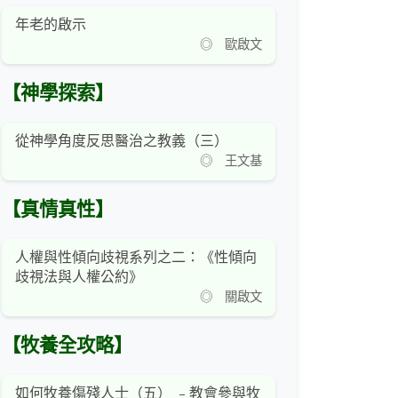
年老的啟示
◎ 歐啟文
【神學探索】
從神學角度反思醫治之教義（三）
◎ 王文基
【真情真性】
人權與性傾向歧視系列之二：《性傾向
歧視法與人權公約》
◎ 關啟文
【牧養全攻略】
如何牧養傷殘人士（五） ﹣教會參與牧