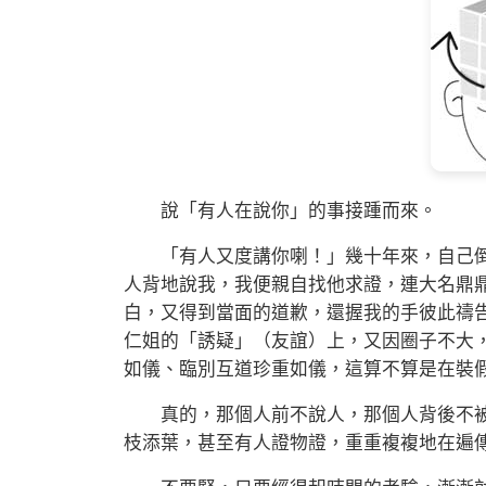
說「有人在說你」的事接踵而來。
「有人又度講你喇！」幾十年來，自己倒
人背地說我，我便親自找他求證，連大名鼎
白，又得到當面的道歉，還握我的手彼此禱
仁姐的「誘疑」（友誼）上，又因圈子不大
如儀、臨別互道珍重如儀，這算不算是在裝
真的，那個人前不說人，那個人背後不被
枝添葉，甚至有人證物證，重重複複地在遍