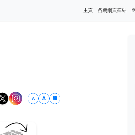
主頁
各期網頁連結
A
簡
A