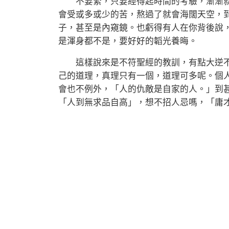
不要緊，只要經得起時間的考驗，漸漸就
會受或多或少的苦，熬過了就會海闊天空，
子，甚至是內窺鏡。也虧得有人在你背後說
是渾身都不是，要好好的韜光養晦。
這樣說來是不符聖經的教訓，有點大逆不
己的道理，真理只有一個，道理可多呢。個
會也不例外，「人的仇敵是自家的人。」到
「人到無求品自高」，想不招人忌嗎，「庸