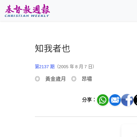
跳至主要內容
知我者也
第2137 期
（2005 年 8 月 7 日）
◎ 黃金歲月 ◎ 昂嘯
分享：