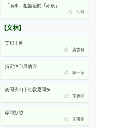
「兩李」相識始於「兩疾」
◎ 浩然
【文林】
守紀十月
◎ 唐志堅
持定信心與信念
◎ 陳一華
訪問佛山市社教見聞多
◎ 李志剛
岸的默想
◎ 朱帶蘭