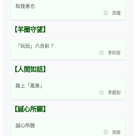
知我者也
◎ 昂嘯
【羊圈守望】
「玩玩」六合彩？
◎ 李仰安
【人間如話】
路上「風景」
◎ 李碧如
【誠心所願】
誠心所願
◎ 梁銘