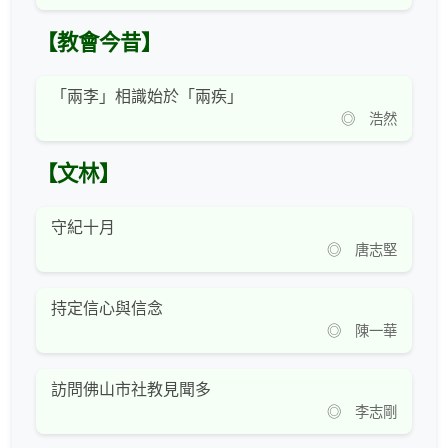
【教會今昔】
「兩李」相識始於「兩疾」
◎ 浩然
【文林】
守紀十月
◎ 唐志堅
持定信心與信念
◎ 陳一華
訪問佛山市社教見聞多
◎ 李志剛