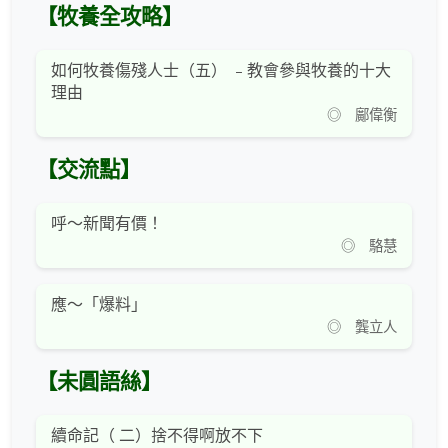
【牧養全攻略】
如何牧養傷殘人士（五） ﹣教會參與牧養的十大
理由
◎ 鄺偉衡
【交流點】
呼～新聞有價！
◎ 駱慧
應～「爆料」
◎ 龔立人
【未圓語絲】
續命記（ 二）捨不得啊放不下