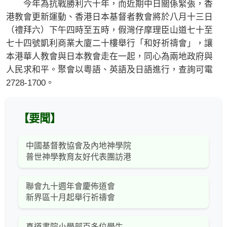
今年為抗戰勝利六十年，而近期中日關係緊張，香
港教會更新運動、香港日本基督者教會將於八月十三日
（禮拜六）下午四時至五時，假灣仔摩理臣山道七十至
七十四號凱利商業大廈二十樓舉行「和好祈禱會」，讓
本港華人教會與日本教會走在一起，同心為兩地政府與
人民求和平。聚會以粵語、英語及日語進行，查詢可電
2728-1700。
【要聞】
中國基督教協會及內地神學院
普世神學教育友好代表團訪港
聯會九十週年會慶佈道會
新界區十月起舉行祈禱會
真道書院小學部百多位學生