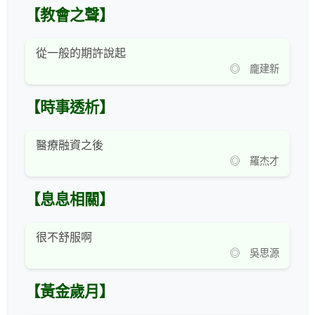
【教會之聲】
從一般的期許說起
◎ 龐建新
【時事透析】
醫療融資之後
◎ 羅杰才
【息息相關】
很不舒服啊
◎ 吳思源
【黃金歲月】