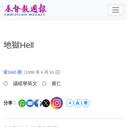
跳至主要內容
地獄Hell
第1660 期
（1996 年 6 月 16 日）
◎ 讀經學英文 ◎ 惠仁
A
分享：
A
簡