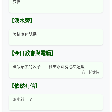
衣食
【溪水旁】
怎樣應付試探
【今日教會與電腦】
煮飯鍋裏的榖子——輕重浮沈有必然道理
◎ 鍾健楷
【依然有信】
兩小錢＝？