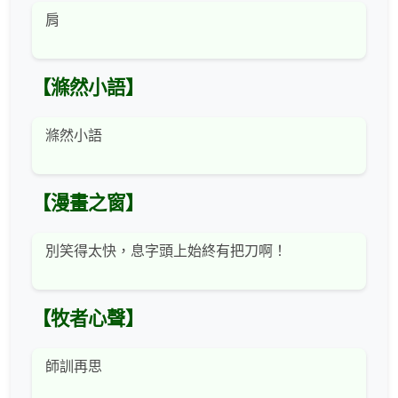
肩
【滌然小語】
滌然小語
【漫畫之窗】
別笑得太快，息字頭上始終有把刀啊！
【牧者心聲】
師訓再思