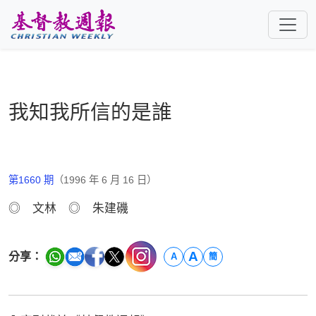
跳至主要內容
我知我所信的是誰
第1660 期
（1996 年 6 月 16 日）
◎ 文林 ◎ 朱建磯
A
分享：
A
簡