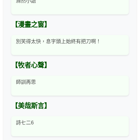
滌然小語
【漫畫之窗】
別笑得太快，息字頭上始終有把刀啊！
【牧者心聲】
師訓再思
【美哉斯言】
詩七二6