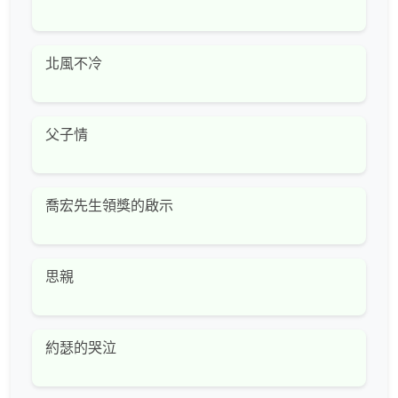
北風不冷
父子情
喬宏先生領獎的啟示
思親
約瑟的哭泣