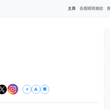
主頁
各期網頁連結
A
簡
A