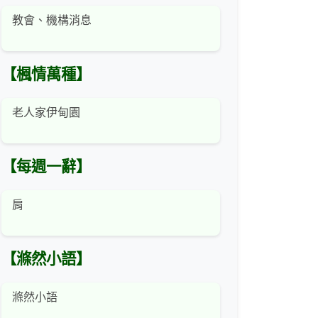
教會、機構消息
【楓情萬種】
老人家伊甸園
【每週一辭】
肩
【滌然小語】
滌然小語