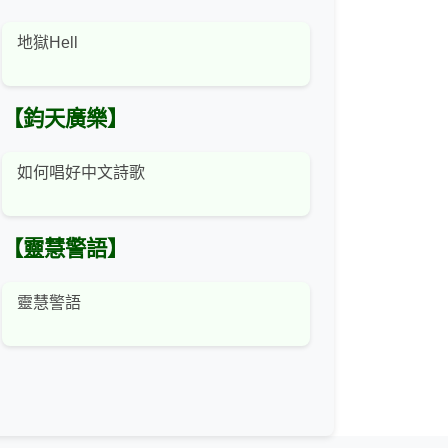
地獄Hell
【鈞天廣樂】
如何唱好中文詩歌
【靈慧警語】
靈慧警語