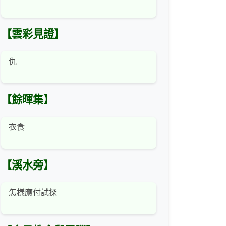
【雲彩見證】
仇
【餘暉集】
衣食
【溪水旁】
怎樣應付試探