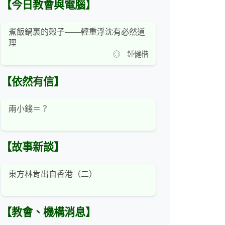
【今日教會與電腦】
煮飯鍋裏的榖子——輕重浮沈有必然道
理
◎ 鍾健楷
【依然有信】
兩小錢＝？
【故事新談】
東方林肯出自香港（二）
【教會、機構消息】