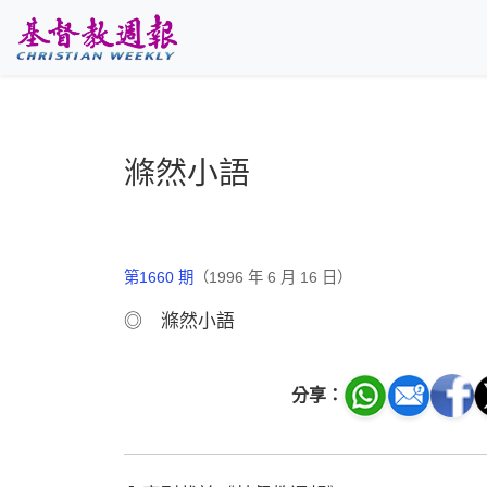
跳至主要內容
滌然小語
第1660 期
（1996 年 6 月 16 日）
◎ 滌然小語
分享：