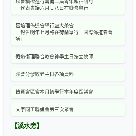
聯會積極進行籌備二屆青年領袖研討
代表會議六月廿八日在聯會舉行
葛培理佈道會舉行盛大茶會
報告明年七月將在荷蘭舉行「國際佈道者會
議」
循道衞理聯合教會神學主日按立牧師
聯會分發敬老主日各項資料
禮賢會區會本月初舉行本年度區議會
文字同工聯誼會第三次聚會
【溪水旁】