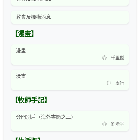
教會及機構消息
【漫畫】
漫畫
◎ 千里傑
漫畫
◎ 周行
【牧師手記】
分門別戶（海外書簡之三）
◎ 劉治平