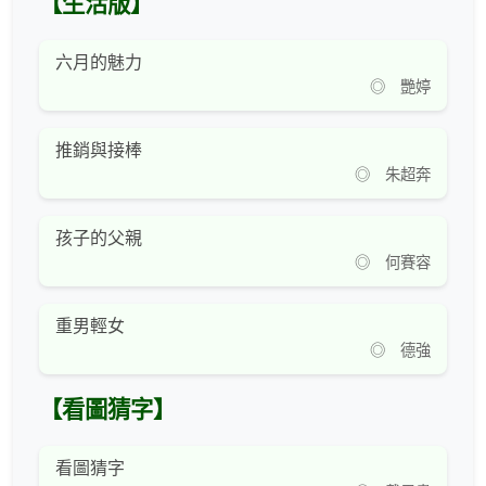
【生活版】
六月的魅力
◎ 艷婷
推銷與接棒
◎ 朱超奔
孩子的父親
◎ 何賽容
重男輕女
◎ 德強
【看圖猜字】
看圖猜字