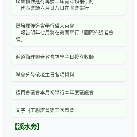
聯會積極進行籌備二屆青年領袖研討
代表會議六月廿八日在聯會舉行
葛培理佈道會舉行盛大茶會
報告明年七月將在荷蘭舉行「國際佈道者會
議」
循道衞理聯合教會神學主日按立牧師
聯會分發敬老主日各項資料
禮賢會區會本月初舉行本年度區議會
文字同工聯誼會第三次聚會
【溪水旁】