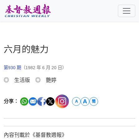
跳至主要內容
六月的魅力
第930 期
（1982 年 6 月 20 日）
◎ 生活版 ◎ 艷婷
A
分享：
A
簡
內容刊載於《基督教週報》