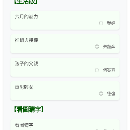
【生活版】
六月的魅力
◎ 艷婷
推銷與接棒
◎ 朱超奔
孩子的父親
◎ 何賽容
重男輕女
◎ 德強
【看圖猜字】
看圖猜字