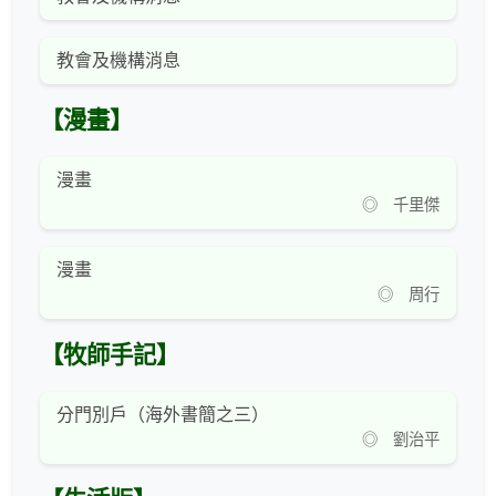
教會及機構消息
【漫畫】
漫畫
◎ 千里傑
漫畫
◎ 周行
【牧師手記】
分門別戶（海外書簡之三）
◎ 劉治平