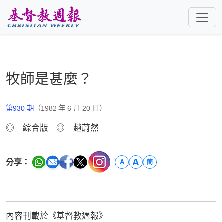
跳至主要內容
牧師是甚麼？
第930 期
（1982 年 6 月 20 日）
◎ 綜合版 ◎ 趙蔚然
A
分享：
A
簡
內容刊載於《基督教週報》