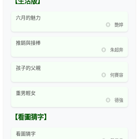
【生活版】
六月的魅力
◎ 艷婷
推銷與接棒
◎ 朱超奔
孩子的父親
◎ 何賽容
重男輕女
◎ 德強
【看圖猜字】
看圖猜字