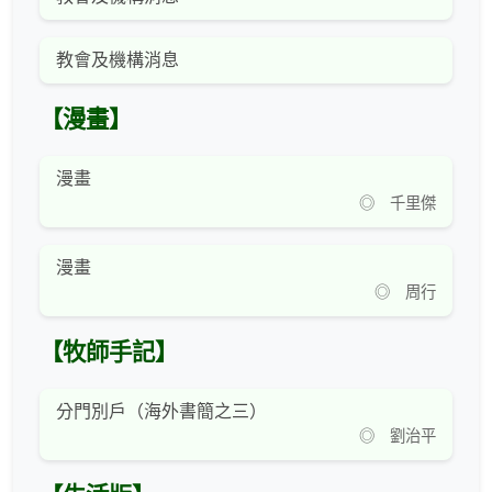
教會及機構消息
【漫畫】
漫畫
◎ 千里傑
漫畫
◎ 周行
【牧師手記】
分門別戶（海外書簡之三）
◎ 劉治平