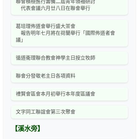
聯會積極進行籌備二屆青年領袖研討
代表會議六月廿八日在聯會舉行
葛培理佈道會舉行盛大茶會
報告明年七月將在荷蘭舉行「國際佈道者會
議」
循道衞理聯合教會神學主日按立牧師
聯會分發敬老主日各項資料
禮賢會區會本月初舉行本年度區議會
文字同工聯誼會第三次聚會
【溪水旁】