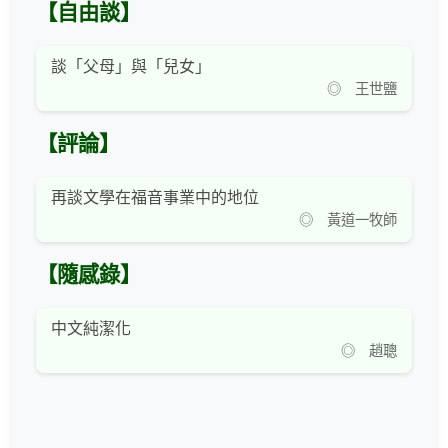
【自由談】
談「父母」與「兒女」
◎ 王世鹽
【評論】
再談文學在福音事業中的地位
◎ 黃道一牧師
【隨感錄】
中文純潔化
◎ 趙聰