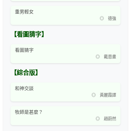
重男輕女
◎ 德強
【看圖猜字】
看圖猜字
◎ 戴恩畫
【綜合版】
和神交談
◎ 黃麗霞譯
牧師是甚麼？
◎ 趙蔚然