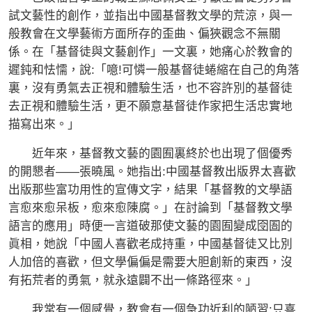
試文藝性的創作，並指出中國基督教文學的荒涼，與一
般教會在文學藝術方面所存的歪曲、偏狹觀念不無關
係。在「基督徒與文藝創作」一文裏，她痛心於教會的
遲鈍和怯懦，說:「噫!可憐一般基督徒蜷縮在自己的角落
裏，沒有勇氣去正視和體驗生活，也不容許別的基督徒
去正視和體驗生活，更不願意基督徒作家把生活忠實地
描寫出來。」
近年來，基督教文藝的園囿裏終於也出現了個優秀
的開懇者——張曉風。她指出:中國基督教出版界太喜歡
出版那些富功用性的宣傳文字，結果「基督教的文學語
言愈來愈呆板，愈來愈陳腐。」在討論到「基督教文學
語言的應用」時便一言道破那使文藝的園囿變成囹圄的
眞相，她說「中國人喜歡老成持重，中國基督徒又比別
人加倍的喜歡，但文學偏偏是需要大胆創新的東西，沒
有拓荒者的勇氣，就永遠闢不出一條路徑來。」
我常有一個感覺，教會有一個急功近利的陋習;只喜