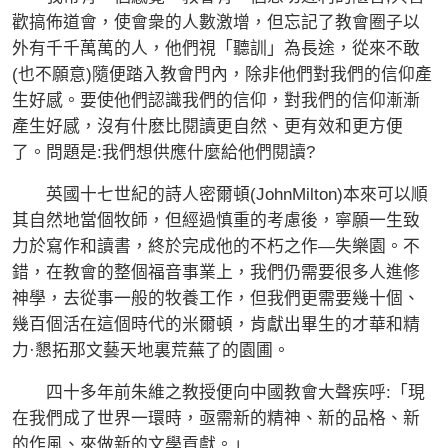
歡搞佈道會，使會衆的人數激增，但忘記了教會圈子以
外有千千萬萬的人，他們視「聽訓」為長途，從來不敢
(也不願意)隨便踏入教會門內，除非他們對我們的信仰產
生好感。要使他們認識我們的信仰，對我們的信仰漸漸
產生好感，沒有什麽比閱讀更自然、更有效和更方便
了。問題是:我們想供應什麼給他們閱讀?
英國十七世紀的詩人密爾頓(JohnMilton)本來可以順
其自然地當個牧師，但經過慎重的考慮後，寧願一生致
力於寫作和讀書，終於完成他的不朽之作—失樂園。不
錯，在教會的整個福音事業上，我們仍需要很多人進修
神學，去從事一般的牧養工作，但我們更需要幾十個、
幾百個活在這個時代的米爾頓，肯獻出畢生的才華和精
力·懇拓那文藝天地裏荒蕪了的園圃。
四十多年前朱維之教授便向中國教會大聲疾呼:「現
在我們成了世界一環時，亟需新的精神、新的品格、新
的作風、來做新的文學貢獻。」