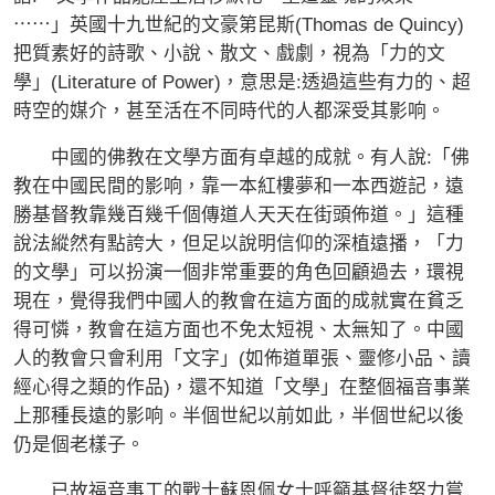
⋯⋯」英國十九世紀的文豪第昆斯(Thomas de Quincy)
把質素好的詩歌、小說、散文、戲劇，視為「力的文
學」(Literature of Power)，意思是:透過這些有力的、超
時空的媒介，甚至活在不同時代的人都深受其影响。
中國的佛教在文學方面有卓越的成就。有人說:「佛
教在中國民間的影响，靠一本紅樓夢和一本西遊記，遠
勝基督教靠幾百幾千個傳道人天天在街頭佈道。」這種
說法縱然有點誇大，但足以說明信仰的深植遠播，「力
的文學」可以扮演一個非常重要的角色回顧過去，環視
現在，覺得我們中國人的教會在這方面的成就實在貧乏
得可憐，教會在這方面也不免太短視、太無知了。中國
人的教會只會利用「文字」(如佈道單張、靈修小品、讀
經心得之類的作品)，還不知道「文學」在整個福音事業
上那種長遠的影响。半個世紀以前如此，半個世紀以後
仍是個老樣子。
已故福音事工的戰士蘇恩佩女士呼籲基督徒努力嘗