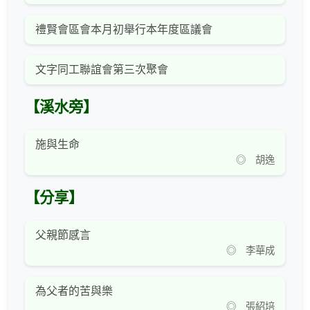
禮賢會區會本月初舉行本年度區議會
文字同工聯誼會第三次聚會
【溪水旁】
施與生命
◎ 胡逸
【分享】
父親節感言
◎ 李華成
為父者的苦與樂
◎ 張紹培