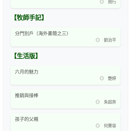
◎ 周行
【牧師手記】
分門別戶（海外書簡之三）
◎ 劉治平
【生活版】
六月的魅力
◎ 艷婷
推銷與接棒
◎ 朱超奔
孩子的父親
◎ 何賽容