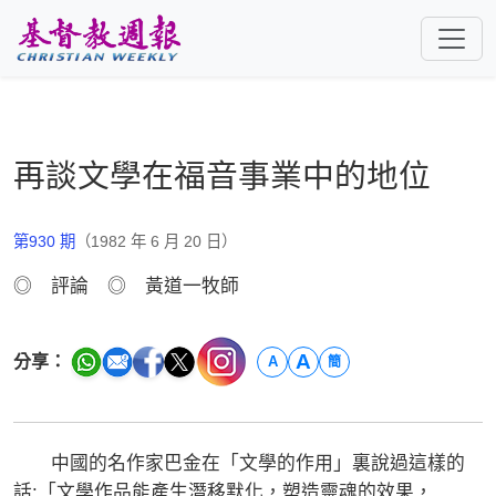
跳至主要內容
再談文學在福音事業中的地位
第930 期
（1982 年 6 月 20 日）
◎ 評論 ◎ 黃道一牧師
A
分享：
A
簡
中國的名作家巴金在「文學的作用」裏說過這樣的
話:「文學作品能產生潛移默化，塑造靈魂的效果，