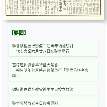
【要聞】
聯會積極進行籌備二屆青年領袖研討
代表會議六月廿八日在聯會舉行
葛培理佈道會舉行盛大茶會
報告明年七月將在荷蘭舉行「國際佈道者會
議」
循道衞理聯合教會神學主日按立牧師
聯會分發敬老主日各項資料