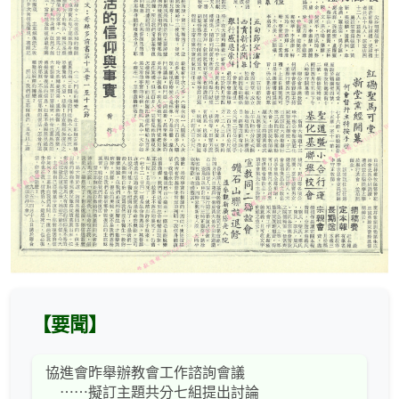
【要聞】
協進會昨舉辦教會工作諮詢會議
⋯⋯擬訂主題共分七組提出討論