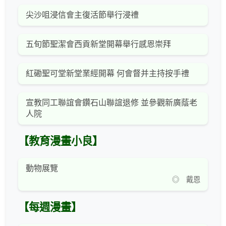
尖沙咀浸信會主復活節舉行浸禮
五旬節聖潔會西貢新堂開幕舉行感恩崇拜
紅磡聖可堂新堂業經開幕 何會督并主持按手禮
宣教同工聯誼會鑽石山聯誼退修 並參觀新廣蔭老
人院
【教育漫畫小良】
動物展覽
◎ 戴恩
【每週漫畫】