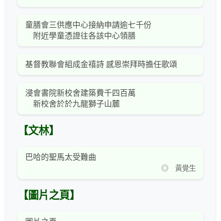
童膳會三供應中心接納申請逾七千份
附近學童憑證往各該中心領膳
基督教聯會組成金禧詩 感恩崇拜時擔任歌頌
浸會書院新校舍建築費千四百萬
新校舍於於九龍獅子山麓
【文林】
巴哈的聖馬太受難曲
◎ 黃覺生
【圖片之頁】