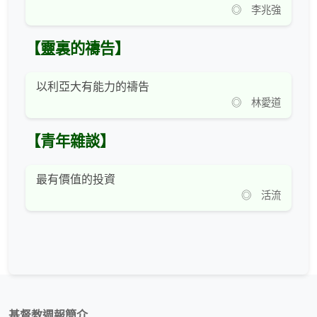
◎ 李兆強
【靈裏的禱告】
以利亞大有能力的禱告
◎ 林愛道
【青年雜談】
最有價值的投資
◎ 活流
基督教週報簡介