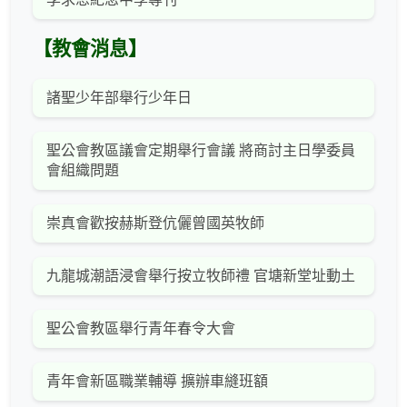
【教會消息】
諸聖少年部舉行少年日
聖公會教區議會定期舉行會議 將商討主日學委員
會組織問題
崇真會歡按赫斯登伉儷曾國英牧師
九龍城潮語浸會舉行按立牧師禮 官塘新堂址動土
聖公會教區舉行青年春令大會
青年會新區職業輔導 擴辦車縫班額