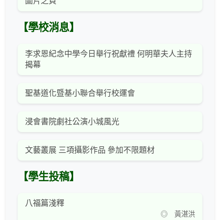
圖片之頁
【學校消息】
李求恩紀念中學今日舉行祝獻禮 何明華夫人主持
揭幕
聖基道化暨基小聯合舉行校運會
浸會書院劇社公演小城風光
文藝叢展 三項攝影作品 參加不限題材
【學生投稿】
八福篇淺釋
◎ 黃湛洪