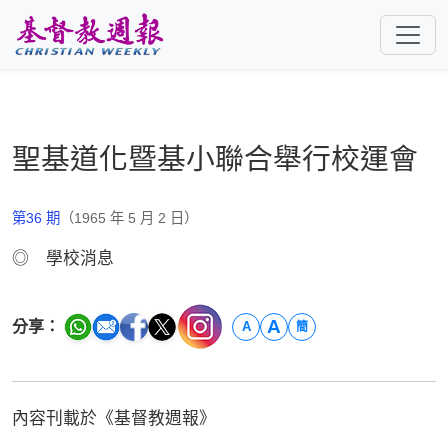
跳至主要內容
聖基道化暨基小聯合舉行校運會
第36 期
（1965 年 5 月 2 日）
◎ 學校消息
A
分享：
A
簡
內容刊載於《基督教週報》