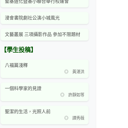
聖基道化暨基小聯合舉行校運會
浸會書院劇社公演小城風光
文藝叢展 三項攝影作品 參加不限題材
【學生投稿】
八福篇淺釋
◎ 黃湛洪
一個科學家的見證
◎ 許靜如等
聖潔的生活，光照人前
◎ 譚秀薇