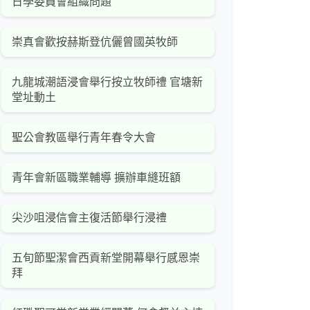
日學委員會組織問題
崇真會歡按赫斯登伉儷曾國英牧師
九龍城潮語浸會舉行按立牧師禮 官塘新
堂址動土
聖公會教區舉行青年春令大會
青年會新區職業輔導 擴辦車縫班額
尖沙咀浸信會主復活節舉行浸禮
五旬節聖潔會西貢新堂開幕舉行感恩崇
拜