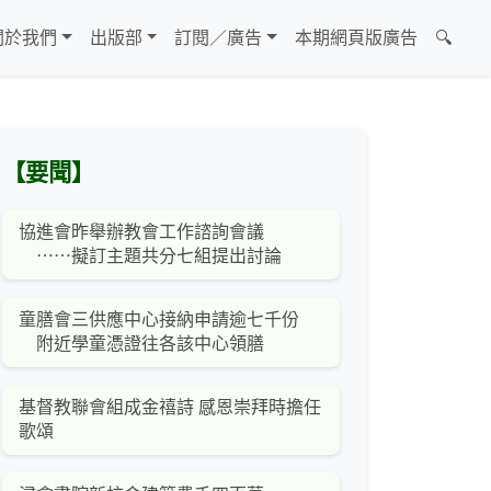
關於我們
出版部
訂閱／廣告
本期網頁版廣告
🔍
【要聞】
協進會昨舉辦教會工作諮詢會議
⋯⋯擬訂主題共分七組提出討論
童膳會三供應中心接納申請逾七千份
附近學童憑證往各該中心領膳
基督教聯會組成金禧詩 感恩崇拜時擔任
歌頌