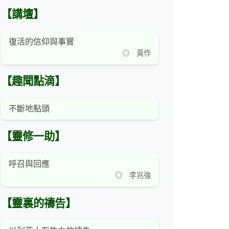
【講壇】
復活的信仰與事實
◎ 黃作
【趣聞點滴】
不斷地點頭
【靈修一助】
呼召與回應
◎ 李兆強
【靈裏的禱告】