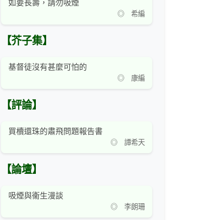
如要長壽，請勿吸煙
◎ 希編
【芥子集】
基督徒沒有甚麼可怕的
◎ 康編
【評論】
買櫝還珠的肅飛問題報告書
◎ 譚希天
【論壇】
吸煙與衞生漫談
◎ 李朗珊