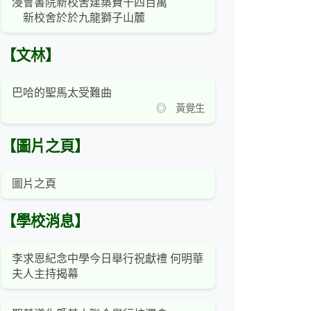
浸會書院新校舍建築費千四百萬
新校舍於於九龍獅子山麓
【文林】
巴哈的聖馬太受難曲
◎ 黃覺生
【圖片之頁】
圖片之頁
【學校消息】
李求恩紀念中學今日舉行祝獻禮 何明華
夫人主持揭幕