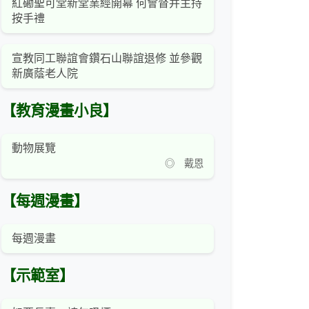
紅磡聖可堂新堂業經開幕 何會督并主持
按手禮
宣教同工聯誼會鑽石山聯誼退修 並參觀
新廣蔭老人院
【教育漫畫小良】
動物展覽
◎ 戴恩
【每週漫畫】
每週漫畫
【示範室】