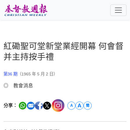
跳至主要內容
紅磡聖可堂新堂業經開幕 何會督
并主持按手禮
第36 期
（1965 年 5 月 2 日）
◎ 教會消息
A
分享：
A
簡