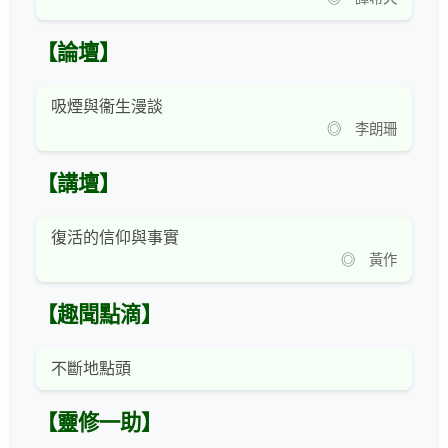
【論壇】
吸煙與衞生漫談
◎ 李朗珊
【講壇】
復活的信仰與事實
◎ 黃作
【趣聞點滴】
不斷地點頭
【靈修一助】