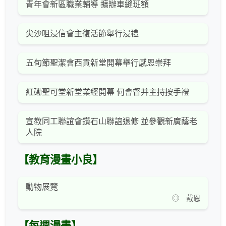
青年會新區職業輔導 擴辦車縫班額
尖沙咀浸信會主復活節舉行浸禮
五旬節聖潔會西貢新堂開幕舉行感恩崇拜
紅磡聖可堂新堂業經開幕 何會督并主持按手禮
宣教同工聯誼會鑽石山聯誼退修 並參觀新廣蔭老
人院
【教育漫畫小良】
動物展覽
◎ 戴恩
【每週漫畫】