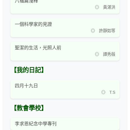
八福篇淺釋
◎ 黃湛洪
一個科學家的見證
◎ 許靜如等
聖潔的生活，光照人前
◎ 譚秀薇
【我的日記】
四月十九日
◎ T.S
【教會學校】
李求恩紀念中學專刊