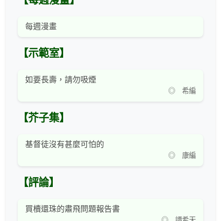
每週漫畫
【示範室】
如要長壽，請勿吸煙
◎ 希編
【芥子集】
基督徒沒有甚麼可怕的
◎ 康編
【評論】
買櫝還珠的肅飛問題報告書
◎ 譚希天