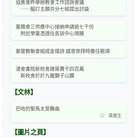
協進會昨舉辦教會工作諮詢會議
⋯⋯擬訂主題共分七組提出討論
童膳會三供應中心接納申請逾七千份
附近學童憑證往各該中心領膳
基督教聯會組成金禧詩 感恩崇拜時擔任歌頌
浸會書院新校舍建築費千四百萬
新校舍於於九龍獅子山麓
【文林】
巴哈的聖馬太受難曲
◎ 黃覺生
【圖片之頁】