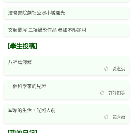
浸會書院劇社公演小城風光
文藝叢展 三項攝影作品 參加不限題材
【學生投稿】
八福篇淺釋
◎ 黃湛洪
一個科學家的見證
◎ 許靜如等
聖潔的生活，光照人前
◎ 譚秀薇