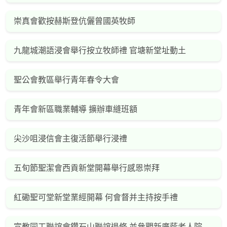
崇真會歡按赫斯登伉儷曾國英牧師
九龍城潮語浸會舉行按立牧師禮 官塘新堂址動土
聖公會教區舉行青年春令大會
青年會新區職業輔導 擴辦車縫班額
尖沙咀浸信會主復活節舉行浸禮
五旬節聖潔會西貢新堂開幕舉行感恩崇拜
紅磡聖可堂新堂業經開幕 何會督并主持按手禮
宣教同工聯誼會鑽石山聯誼退修 並參觀新廣蔭老人院