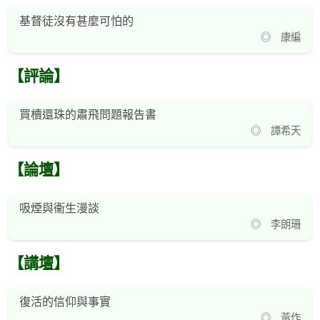
基督徒沒有甚麼可怕的
◎ 康編
【評論】
買櫝還珠的肅飛問題報告書
◎ 譚希天
【論壇】
吸煙與衞生漫談
◎ 李朗珊
【講壇】
復活的信仰與事實
◎ 黃作