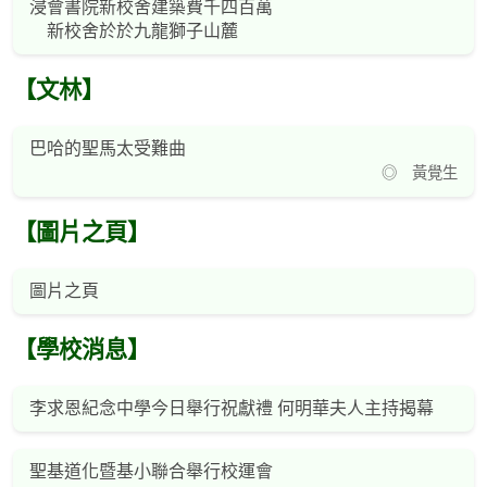
浸會書院新校舍建築費千四百萬
新校舍於於九龍獅子山麓
【文林】
巴哈的聖馬太受難曲
◎ 黃覺生
【圖片之頁】
圖片之頁
【學校消息】
李求恩紀念中學今日舉行祝獻禮 何明華夫人主持揭幕
聖基道化暨基小聯合舉行校運會