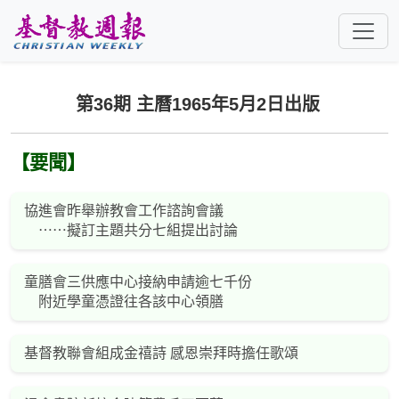
跳至主要內容
第36期 主曆1965年5月2日出版
【要聞】
協進會昨舉辦教會工作諮詢會議
⋯⋯擬訂主題共分七組提出討論
童膳會三供應中心接納申請逾七千份
附近學童憑證往各該中心領膳
基督教聯會組成金禧詩 感恩崇拜時擔任歌頌