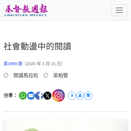
跳至主要內容
社會動盪中的閱讀
第2899 期
（2020 年 3 月 15 日）
◎ 閱讀馬拉松 ◎ 梁柏堅
A
分享：
A
簡