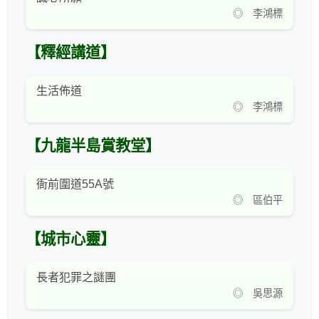
◎ 李鴻標
【釋經講道】
生活佈道
◎ 李鴻標
【九龍半島賞教堂】
衙前圍道55A號
◎ 區伯平
【城市心靈】
長者犯罪之謎團
◎ 吳思源