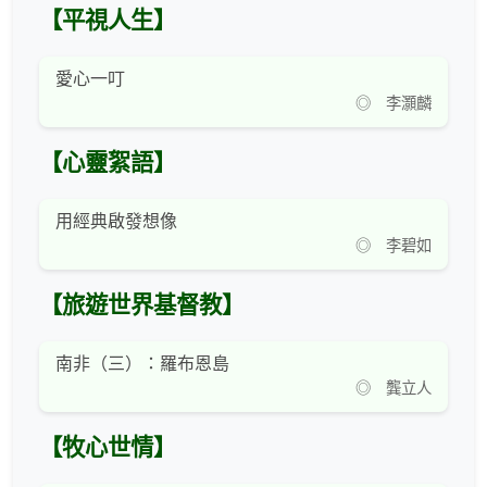
【平視人生】
愛心一叮
◎ 李灝麟
【心靈絮語】
用經典啟發想像
◎ 李碧如
【旅遊世界基督教】
南非（三）：羅布恩島
◎ 龔立人
【牧心世情】