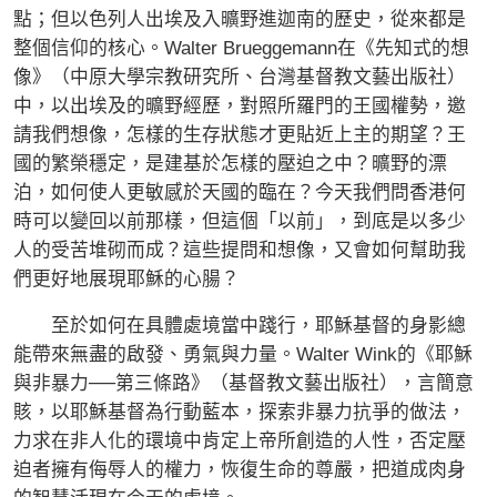
點；但以色列人出埃及入曠野進迦南的歷史，從來都是
整個信仰的核心。Walter Brueggemann在《先知式的想
像》（中原大學宗教研究所、台灣基督教文藝出版社）
中，以出埃及的曠野經歷，對照所羅門的王國權勢，邀
請我們想像，怎樣的生存狀態才更貼近上主的期望？王
國的繁榮穩定，是建基於怎樣的壓迫之中？曠野的漂
泊，如何使人更敏感於天國的臨在？今天我們問香港何
時可以變回以前那樣，但這個「以前」，到底是以多少
人的受苦堆砌而成？這些提問和想像，又會如何幫助我
們更好地展現耶穌的心腸？
至於如何在具體處境當中踐行，耶穌基督的身影總
能帶來無盡的啟發、勇氣與力量。Walter Wink的《耶穌
與非暴力──第三條路》（基督教文藝出版社），言簡意
賅，以耶穌基督為行動藍本，探索非暴力抗爭的做法，
力求在非人化的環境中肯定上帝所創造的人性，否定壓
迫者擁有侮辱人的權力，恢復生命的尊嚴，把道成肉身