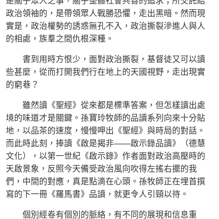
是關乎眾人之事，關乎整體社會共善的追求；所交託給
政治領袖的，是帶領眾人戰勝恐懼，走出黑暗。然而現
實是，政治權勢的誘惑無孔不入，政治撕裂滲進人與人
的相處，族羣之間仇根深種。
書到用時方恨少，面對政治撕裂，基督徒又可以讀
些甚麼，從而打開我們行在地上的天國視野，走出現實
的窮巷？
雖然讀《聖經》從來都是標準答案，但怎樣讀出處
境的味道才是關鍵。孫寶玲牧師的品讀系列向來十分貼
地，以品茶的速度，慢慢呷出《聖經》與時局的對話。
而此時此刻，捧讀《啟是揭非——啟示錄品讀》（德慧
文化），以第一世紀《啟示錄》作者面對政治高壓時的
天啟景象，反照今天備受政治風向吹得左搖右擺的我
們，中間的對應，真是點滴在心頭。孫牧師正在埋首撰
寫的下一冊《羅馬書》品讀，就更令人引頸以待。
個別經卷有個別的脈絡，有不同的展現和信息重