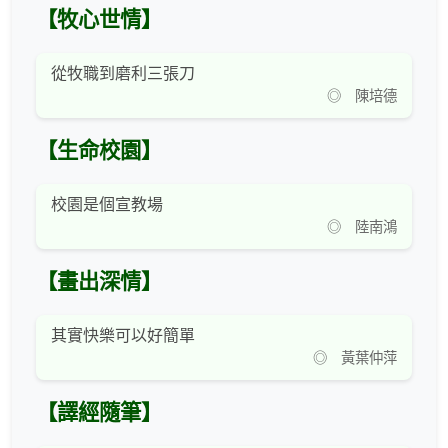
【牧心世情】
從牧職到磨利三張刀
◎ 陳培德
【生命校園】
校園是個宣教場
◎ 陸南鴻
【畫出深情】
其實快樂可以好簡單
◎ 黃葉仲萍
【譯經隨筆】