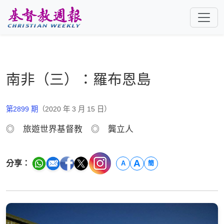
跳至主要內容
南非（三）：羅布恩島
第2899 期
（2020 年 3 月 15 日）
◎ 旅遊世界基督教 ◎ 龔立人
A
分享：
A
簡