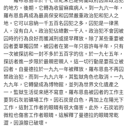
羅布恩島早於十七世紀末已是荷蘭政府囚禁政治犯
的地方。後期，它轉為收留痳瘋病人。到一九六一年，
羅布恩島再成為最高保安和囚禁嚴重政治犯和犯人之
地。它可以容納一千五百名囚犯之多，囚犯是一律黑
人，沒有白人。政治犯佔總數一千人。政治犯不會因被
囚時的行為良好而獲減刑或提早釋放。除了某些重要被
囚者要單獨囚禁，被囚者在第一年只容許每半年，只有
一次被探訪和一封不多於五百字的信。於一九七五年，
探訪者進一步限於最親密親人。這一切行動是要孤立被
囚者。自曼德拉於一九九一年被釋放，羅布恩島不再囚
禁政治犯，而到一九九六年，其監獄角色也取消。一九
九九年，它轉變成為博物館，並列為世界文化遺產之
一，監獄生活從來絕不寫意。羅布恩島被囚者的工作主
要到石灰岩礦場工作。因石炭是白色，再加上在陽光下
工作，這對工作者的眼睛有很大傷害。此外，石炭岩的
微粒也傷害工作者眼睛。這解釋了曼德拉的眼睛常乾
澀，因淚腺已破壞。