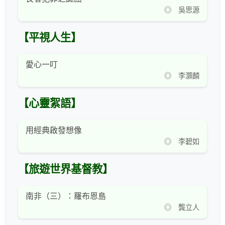
◎ 吳思源
【平視人生】
愛心一叮
◎ 李灝麟
【心靈絮語】
用經典啟發想像
◎ 李碧如
【旅遊世界基督教】
南非（三）：羅布恩島
◎ 龔立人