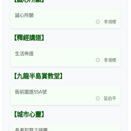
誠心所願
◎ 李鴻標
【釋經講道】
生活佈道
◎ 李鴻標
【九龍半島賞教堂】
衙前圍道55A號
◎ 區伯平
【城市心靈】
長者犯罪之謎團