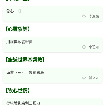
愛心一叮
◎ 李灝麟
【心靈絮語】
用經典啟發想像
◎ 李碧如
【旅遊世界基督教】
南非（三）：羅布恩島
◎ 龔立人
【牧心世情】
從牧職到磨利三張刀