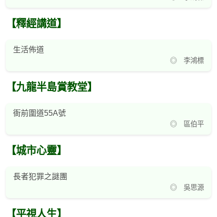
【釋經講道】
生活佈道
◎ 李鴻標
【九龍半島賞教堂】
衙前圍道55A號
◎ 區伯平
【城市心靈】
長者犯罪之謎團
◎ 吳思源
【平視人生】