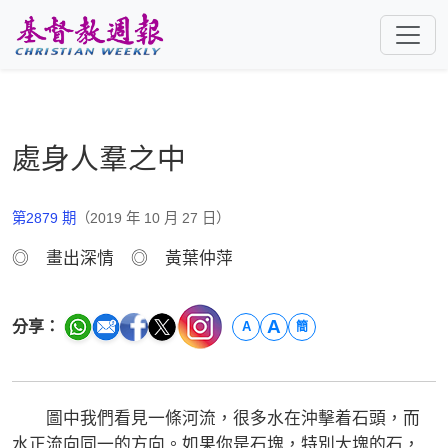
跳至主要內容
處身人羣之中
第2879 期
（2019 年 10 月 27 日）
◎ 畫出深情 ◎ 黃葉仲萍
A
分享：
A
簡
圖中我們看見一條河流，很多水在沖擊着石頭，而
水正流向同一的方向。如果你是石塊，特別大塊的石，