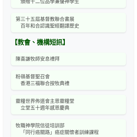
頒贈十二位品學兼優神學生
第三十五屆基督教聯合書展
百年和合認識聖經翻譯歷史
【教會、機構短訊】
陳喜謙牧師安息禮拜
粉嶺基督聖召會
香港三福聯合按牧典禮
靈糧世界佈道會主恩靈糧堂
立堂五十週年感恩慶典
牧職神學院信徒培訓部
「同行癌關路」癌症關懷者訓練課程