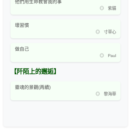
他們用生命教會我的事
◎ 紫貓
壞習慣
◎ 寸草心
做自己
◎ Paul
【阡陌上的邂逅】
靈魂的景觀(再續)
◎ 黎海華