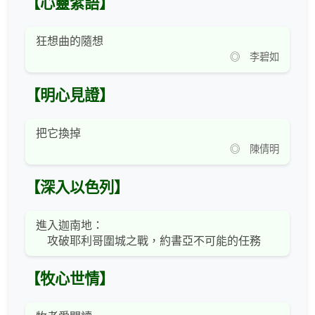
【心靈絮語】
狂想曲的隨想
◎ 李碧如
【明心見證】
把它換掉
◎ 陳倩明
【深入以色列】
進入迦南地：
攻破耶利哥圍城之戰，約書亞不可能的任務
【牧心世情】