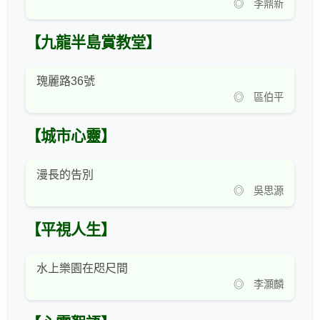
◎ 李鼎新
【九龍半島賞教堂】
瑰麗路36號
◎ 區伯平
【城市心靈】
漫長的告別
◎ 吳思源
【平視人生】
水上樂園在咫尺間
◎ 李灝麟