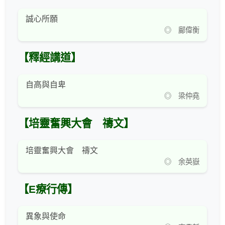
誠心所願
◎ 鄺偉衡
【釋經講道】
自高與自卑
◎ 梁仲堯
【培靈奮興大會 禱文】
培靈奮興大會 禱文
◎ 余英嶽
【E療行傳】
異象與使命