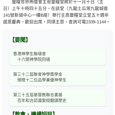
靈糧世界佈道會主恩靈糧堂將於十一月十日（主
日）上午十時四十五分，在該堂（九龍土瓜灣九龍城道
141號新城中心一樓B座）舉行主恩靈糧堂立堂五十週年
感恩慶典。歡迎出席，同頌主恩，查詢可電2339-1144。
【要聞】
香港神學生聯禱會
十六間神學院同禱
第三十二屆聯會神學獎學金
頒贈十二位品學兼優神學生
第三十五屆基督教聯合書展
百年和合認識聖經翻譯歷史
【教會、機構短訊】