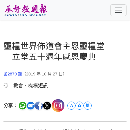
跳至主要內容
靈糧世界佈道會主恩靈糧堂
立堂五十週年感恩慶典
第2879 期
（2019 年 10 月 27 日）
◎ 教會、機構短訊
A
分享：
A
簡