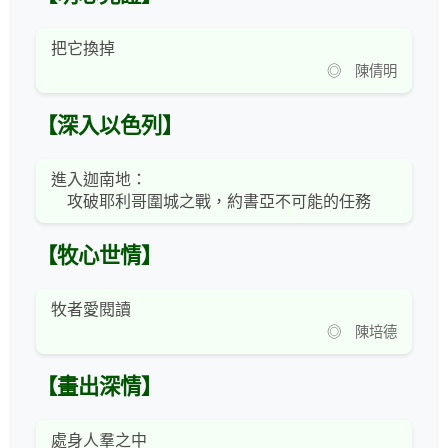
把它換掉
◎ 陳倩明
【深入以色列】
進入迦南地：
攻破耶利哥圍城之戰，約書亞不可能的任務
【牧心世情】
牧者愛閱讀
◎ 陳培德
【畫出深情】
處身人羣之中