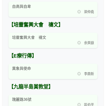
自高與自卑
◎ 梁仲堯
【培靈奮興大會 禱文】
培靈奮興大會 禱文
◎ 余英嶽
【E療行傳】
異象與使命
◎ 李鼎新
【九龍半島賞教堂】
瑰麗路36號
◎ 區伯平