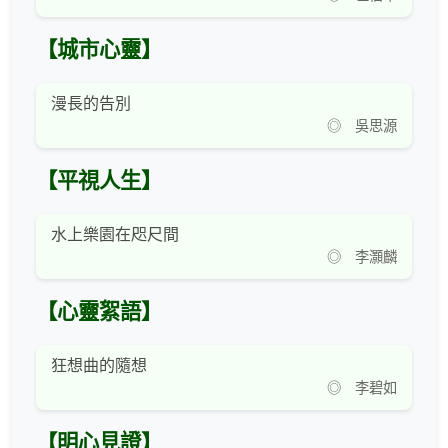
【城市心靈】
漫長的告別
◎ 吳思源
【平視人生】
水上樂園在咫尺間
◎ 李灝麟
【心靈絮語】
狂想曲的隨想
◎ 李碧如
【明心見證】