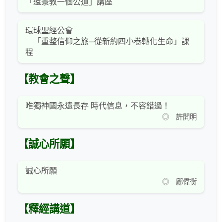
「還景教一個公道」講座
環球聖經公會
「重整信仰之旅─從新約四小卷轉化生命」課
程
【教會之聲】
唯獨神國永遠長存 時代信息，不容錯過！
◎ 許開明
【誠心所願】
誠心所願
◎ 鄺偉衡
【釋經講道】