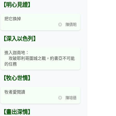
【明心見證】
把它換掉
◎ 陳倩明
【深入以色列】
進入迦南地：
攻破耶利哥圍城之戰，約書亞不可能
的任務
【牧心世情】
牧者愛閱讀
◎ 陳培德
【畫出深情】