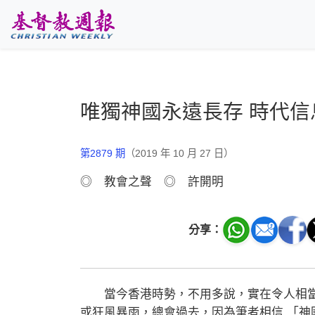
跳至主要內容
唯獨神國永遠長存 時代
第2879 期
（2019 年 10 月 27 日）
◎ 教會之聲 ◎ 許開明
分享：
當今香港時勢，不用多說，實在令人相當
或狂風暴雨，總會過去，因為筆者相信 「神