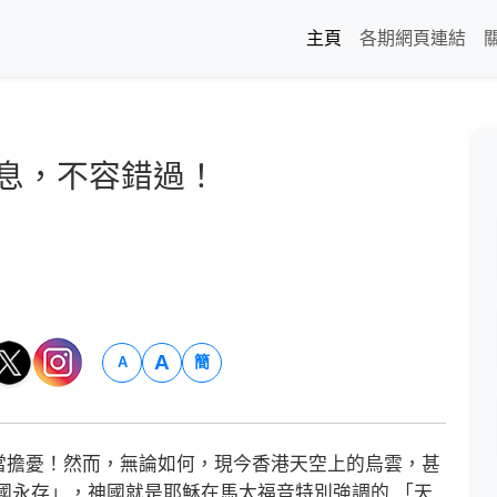
主頁
各期網頁連結
信息，不容錯過！
A
簡
A
擔憂！然而，無論如何，現今香港天空上的烏雲，甚
國永存」，神國就是耶穌在馬太福音特別強調的 「天