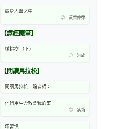
處身人羣之中
◎ 黃葉仲萍
【譯經隨筆】
橄欖樹 （下）
◎ 洪放
【閱讀馬拉松】
閱讀馬拉松 編者語：
他們用生命教會我的事
◎ 紫貓
壞習慣