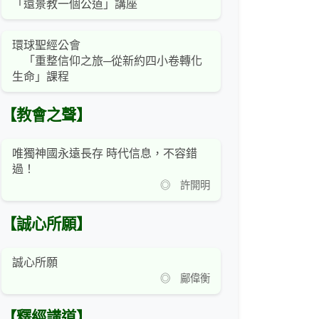
「還景教一個公道」講座
環球聖經公會
「重整信仰之旅─從新約四小卷轉化
生命」課程
【教會之聲】
唯獨神國永遠長存 時代信息，不容錯
過！
◎ 許開明
【誠心所願】
誠心所願
◎ 鄺偉衡
【釋經講道】