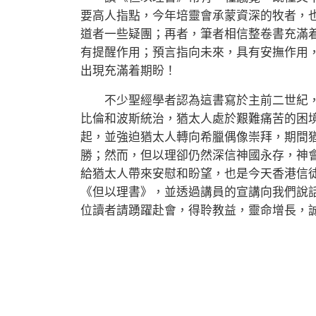
要高人指點，今年培靈會承蒙資深的牧者，
道者一些疑團；再者，筆者相信整卷書充滿
有提醒作用；預言指向未來，具有安撫作用
出現充滿着期盼！
不少聖經學者認為這書寫於主前二世紀，
比倫和波斯統治，猶太人處於艱難痛苦的困
起，並強迫猶太人轉向希臘偶像崇拜，期間
勝；然而，但以理卻仍然深信神國永存，神
給猶太人帶來安慰和盼望，也是今天香港信
《但以理書》，並透過講員的宣講向我們說
位讀者請踴躍赴會，得聆教益，靈命增長，