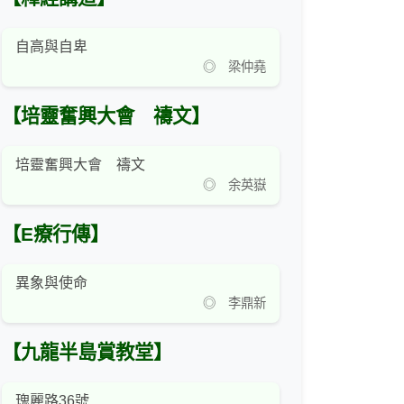
自高與自卑
◎ 梁仲堯
【培靈奮興大會 禱文】
培靈奮興大會 禱文
◎ 余英嶽
【E療行傳】
異象與使命
◎ 李鼎新
【九龍半島賞教堂】
瑰麗路36號