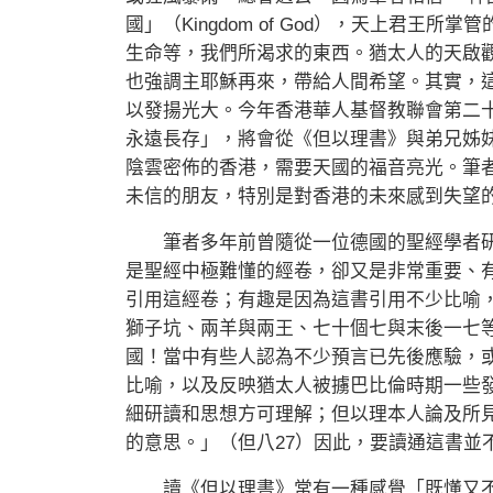
國」（Kingdom of God），天上君
生命等，我們所渴求的東西。猶太人的天啟
也強調主耶穌再來，帶給人間希望。其實，
以發揚光大。今年香港華人基督教聯會第二
永遠長存」，將會從《但以理書》與弟兄姊
陰雲密佈的香港，需要天國的福音亮光。筆
未信的朋友，特別是對香港的未來感到失望
筆者多年前曾隨從一位德國的聖經學者研
是聖經中極難懂的經卷，卻又是非常重要、
引用這經卷；有趣是因為這書引用不少比喻
獅子坑、兩羊與兩王、七十個七與末後一七
國！當中有些人認為不少預言已先後應驗，
比喻，以及反映猶太人被擄巴比倫時期一些
細研讀和思想方可理解；但以理本人論及所
的意思。」（但八27）因此，要讀通這書並
讀《但以理書》常有一種感覺「既懂又不