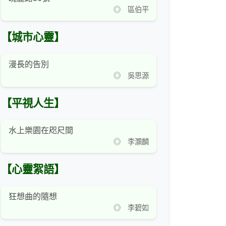
◎ 區伯平
【城市心靈】
漫長的告別
◎ 吳思源
【平視人生】
水上樂園在咫尺間
◎ 李灝麟
【心靈絮語】
狂想曲的隨想
◎ 李碧如