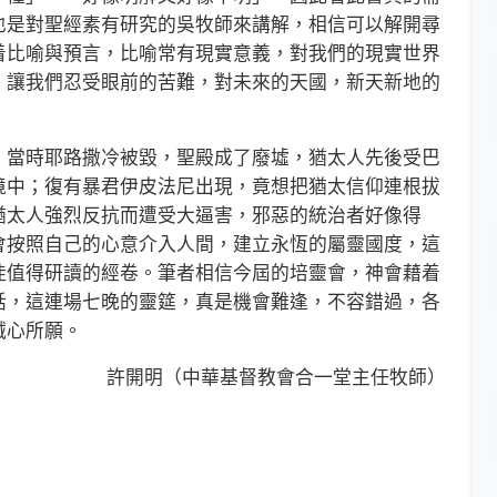
也是對聖經素有研究的吳牧師來講解，相信可以解開尋
着比喻與預言，比喻常有現實意義，對我們的現實世界
，讓我們忍受眼前的苦難，對未來的天國，新天新地的
當時耶路撒冷被毀，聖殿成了廢墟，猶太人先後受巴
境中；復有暴君伊皮法尼出現，竟想把猶太信仰連根拔
猶太人強烈反抗而遭受大逼害，邪惡的統治者好像得
會按照自己的心意介入人間，建立永恆的屬靈國度，這
徒值得研讀的經卷。筆者相信今屆的培靈會，神會藉着
話，這連場七晚的靈筵，真是機會難逢，不容錯過，各
誠心所願。
許開明（中華基督教會合一堂主任牧師）