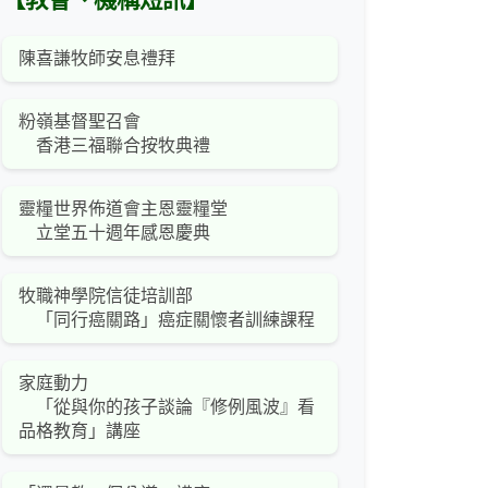
【教會、機構短訊】
陳喜謙牧師安息禮拜
粉嶺基督聖召會
香港三福聯合按牧典禮
靈糧世界佈道會主恩靈糧堂
立堂五十週年感恩慶典
牧職神學院信徒培訓部
「同行癌關路」癌症關懷者訓練課程
家庭動力
「從與你的孩子談論『修例風波』看
品格教育」講座