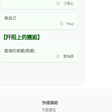
◎ 寸草心
做自己
◎ Paul
【阡陌上的邂逅】
靈魂的景觀(再續)
◎ 黎海華
快速連結
刊登廣告