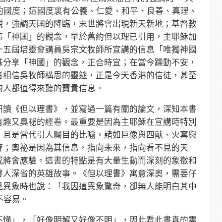
王所掌管的國度；這國度裏有公義、仁愛、和平、良善、真理、
觀，強調天國的降臨，末世將會出現新天新地；基督教
這「神國」的觀念，早於舊約但以理已引用，主耶穌加
十五屆培靈會講員吳宗文牧師所宣講的信息「唯獨神國
妹分享「神國」的觀念，正合時宜；在當今躁動不安，
者相信吳牧師構思的靈筵，正是今天香港的信徒，甚至
的人都值得來聽的寶貴信息。
讀《但以理書》，並寫過一篇有關的論文，深知本書
有趣又奧祕的經卷。最重要是因為主耶穌在宣講時特別
，且是當代引人矚目的比喻，諸如巨像與四獸、火窰與
等；奧祕是因為其信息，指向未來，指向看不見的天
或將會應驗。這書的特點是有大量生動而深刻的象徵和
發人深省的英雄故事。《但以理書》寓意深奧，需要仔
見異象時也說：「我因這異象驚奇，卻無人能明白其中
不容易。
懂」，「好像明解又好像不明」，因此看此書真的需