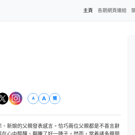
主頁
各期網頁連結
A
簡
A
、新娘的父親發表感言。恰巧兩位父親都是不善言辭
經在心中醞釀、翻騰了好一陣子。然而，當着諸多親朋