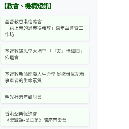
【教會、機構短訊】
基督教香港信義會
「藉上帝的恩典得釋放」嘉年華會暨工
作坊
基督教銘恩堂大埔堂 「『友』情細閱」
佈道會
基督教新蒲崗潮人生命堂 從撒母耳記看
事奉者的生命素質
明光社週年研討會
香港聖樂促進會
《榮耀頌•韋華第》講座音樂會