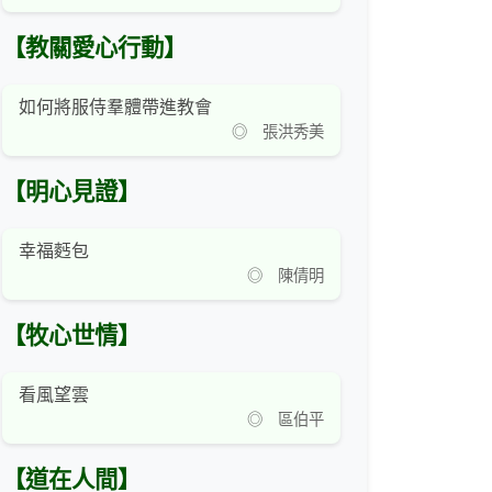
【教關愛心行動】
如何將服侍羣體帶進教會
◎ 張洪秀美
【明心見證】
幸福麫包
◎ 陳倩明
【牧心世情】
看風望雲
◎ 區伯平
【道在人間】