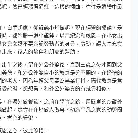
喝呢，臉已經漲得通紅。這樣的插曲，往往是婚禮中最
，白手起家，從餛飩小舖做起，現在經營的餐館，是
餐時，都附贈一道小餛飩，以示紀念和感恩。在小女出
導女兒女婿不要忘記勞動者的身分，勞動，讓人生充實
路走來，家人的陪伴和朋友的幫助。
出生之後，留在外公外婆家，直到三歲之後才回到父
和美德，和外公外婆自小的教育是分不開的，在婚禮的
朗的老人。因為年輕父母要為事業打拼，隔代教育是常
很受誇讚，想想看，和外公外婆真的有幾分相似。
，在海外做餐飲。之前在學習之餘，用簡單的炒飯外
飩做起，實實在在地做人做事，勿忘平凡之家的勤勞簡
情、孝心的紐帶。
恩之心，彼此珍惜。