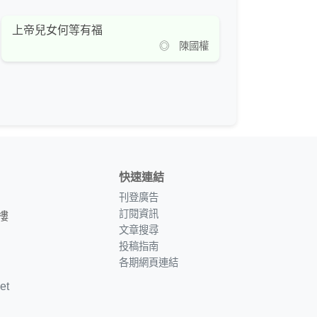
上帝兒女何等有福
◎ 陳國權
快速連結
刊登廣告
訂閱資訊
樓
文章搜尋
投稿指南
各期網頁連結
et