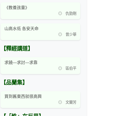
《教養孩童》
◎ 仇勁剛
山高水低 各安天命
◎ 曾少華
【釋經講道】
求饒—求討—求靠
◎ 區伯平
【品蘭集】
買到舊東西就很高興
◎ 文蘭芳