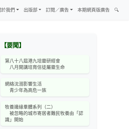
關於我們
出版部
訂閱／廣告
本期網頁版廣告
🔍
【要聞】
第八十八屆港九培靈研經會
八月開講培育信徒屬靈生命
網絡沈溺影響生活
青少年為高危一族
牧養邊緣羣體系列（二）
被忽略的城市寄居者難民牧養由「認
識」開始