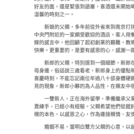
好友的面，還是緊張到語塞，喜酒還未開始
溫馨的時刻之一。
新娘的父親，多年前從外省來到南京打拼
中央門附近的一家頗受歡迎的酒店。客人用
嫁的感言中，他回顧了起初創業的艱難，教
快樂。更重要的，是要有感恩的心，感謝一
新郎的父親，特別提到一個細節，新郎在
母身邊，俗話說三歲看老，新郎身上的優點
喜慶時刻，不能忘記兩位年過八十卻身體硬
見的現象，新郎小夥的為人品性，在親友中
一雙新人，正在海外留學，準備繼承父業
賣練手，已經小有經驗。父親希望他們從餛
樸的本色，以感恩之心，作為連接親情、友
婚姻不易，當明白雙方父親的心意，以感