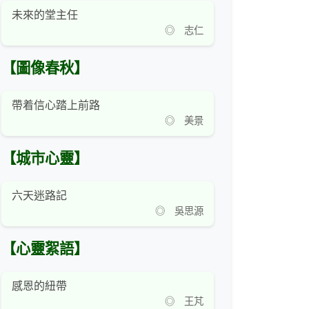
未來的堂主任
◎ 志仁
【圖像春秋】
帶着信心踏上前路
◎ 美景
【城市心靈】
六天迷路記
◎ 吳思源
【心靈絮語】
感恩的紐帶
◎ 王芃