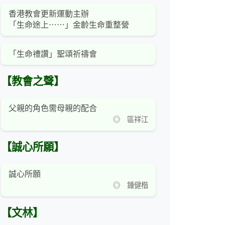
香港教會更新運動主辦
「生命途上⋯⋯」金齡生命重整營
「生命禮讚」聖頌祈禱會
【教會之聲】
父親的角色需母親的配合
◎ 區祥江
【誠心所願】
誠心所願
◎ 鍾健楷
【文林】