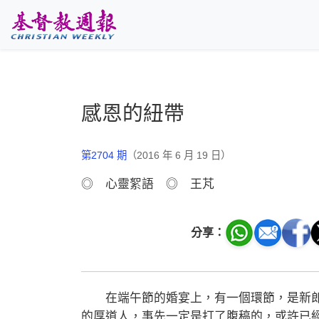
跳至主要內容
感恩的紐帶
第2704 期
（2016 年 6 月 19 日）
◎ 心靈絮語 ◎ 王芃
分享：
在端午節的婚宴上，有一個環節，是新郎
的厚道人，事先一定是打了腹稿的，或許已