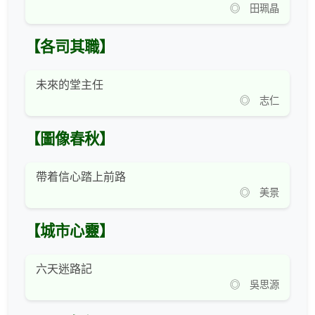
◎ 田珮晶
【各司其職】
未來的堂主任
◎ 志仁
【圖像春秋】
帶着信心踏上前路
◎ 美景
【城市心靈】
六天迷路記
◎ 吳思源