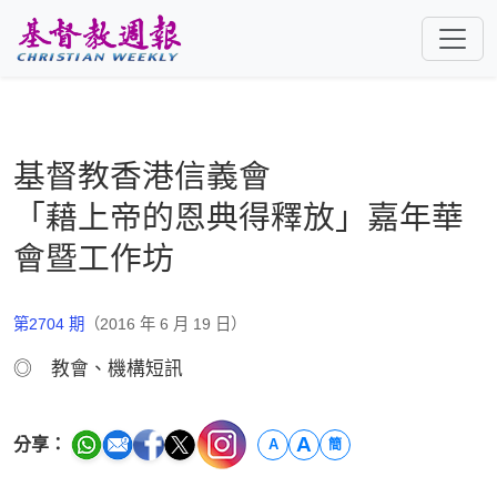
跳至主要內容
基督教香港信義會
「藉上帝的恩典得釋放」嘉年華
會暨工作坊
第2704 期
（2016 年 6 月 19 日）
◎ 教會、機構短訊
A
分享：
A
簡