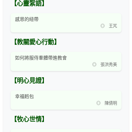
【心靈絮語】
感恩的紐帶
◎ 王芃
【教關愛心行動】
如何將服侍羣體帶進教會
◎ 張洪秀美
【明心見證】
幸福麫包
◎ 陳倩明
【牧心世情】