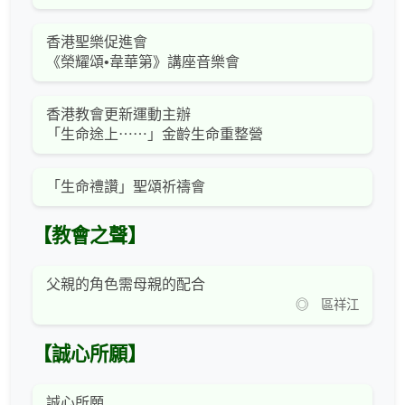
香港聖樂促進會
《榮耀頌•韋華第》講座音樂會
香港教會更新運動主辦
「生命途上⋯⋯」金齡生命重整營
「生命禮讚」聖頌祈禱會
【教會之聲】
父親的角色需母親的配合
◎ 區祥江
【誠心所願】
誠心所願