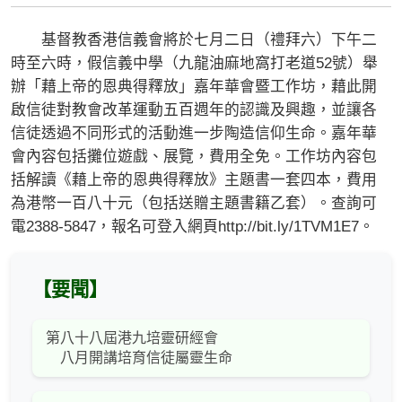
基督教香港信義會將於七月二日（禮拜六）下午二
時至六時，假信義中學（九龍油麻地窩打老道52號）舉
辦「藉上帝的恩典得釋放」嘉年華會暨工作坊，藉此開
啟信徒對教會改革運動五百週年的認識及興趣，並讓各
信徒透過不同形式的活動進一步陶造信仰生命。嘉年華
會內容包括攤位遊戲、展覽，費用全免。工作坊內容包
括解讀《藉上帝的恩典得釋放》主題書一套四本，費用
為港幣一百八十元（包括送贈主題書籍乙套）。查詢可
電2388-5847，報名可登入網頁http://bit.ly/1TVM1E7。
【要聞】
第八十八屆港九培靈研經會
八月開講培育信徒屬靈生命