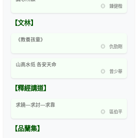
◎ 鍾健楷
【文林】
《教養孩童》
◎ 仇勁剛
山高水低 各安天命
◎ 曾少華
【釋經講道】
求饒—求討—求靠
◎ 區伯平
【品蘭集】