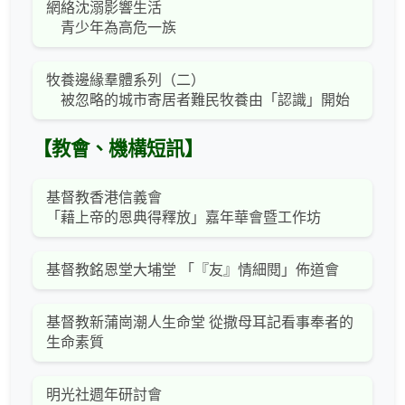
網絡沈溺影響生活
青少年為高危一族
牧養邊緣羣體系列（二）
被忽略的城市寄居者難民牧養由「認識」開始
【教會、機構短訊】
基督教香港信義會
「藉上帝的恩典得釋放」嘉年華會暨工作坊
基督教銘恩堂大埔堂 「『友』情細閱」佈道會
基督教新蒲崗潮人生命堂 從撒母耳記看事奉者的
生命素質
明光社週年研討會