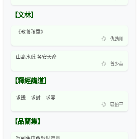
【文林】
《教養孩童》
◎ 仇勁剛
山高水低 各安天命
◎ 曾少華
【釋經講道】
求饒—求討—求靠
◎ 區伯平
【品蘭集】
買到舊東西就很高興