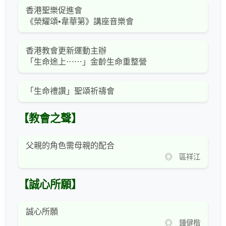
香港聖樂促進會
《榮耀頌•韋華第》講座音樂會
香港教會更新運動主辦
「生命途上⋯⋯」金齡生命重整營
「生命禮讚」聖頌祈禱會
【教會之聲】
父親的角色需母親的配合
◎ 區祥江
【誠心所願】
誠心所願
◎ 鍾健楷