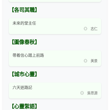
【各司其職】
未來的堂主任
◎ 志仁
【圖像春秋】
帶着信心踏上前路
◎ 美景
【城市心靈】
六天迷路記
◎ 吳思源
【心靈絮語】