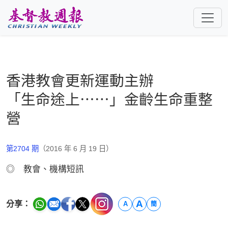
跳至主要內容
香港教會更新運動主辦
「生命途上⋯⋯」金齡生命重整
營
第2704 期
（2016 年 6 月 19 日）
◎ 教會、機構短訊
A
分享：
A
簡