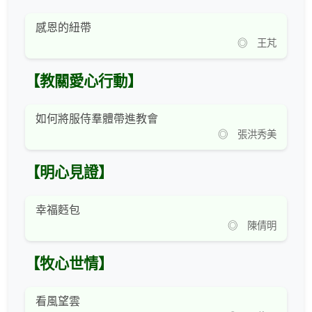
感恩的紐帶
◎ 王芃
【教關愛心行動】
如何將服侍羣體帶進教會
◎ 張洪秀美
【明心見證】
幸福麫包
◎ 陳倩明
【牧心世情】
看風望雲