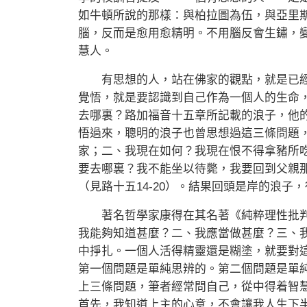
如牛頓所說的那樣：與柏拉圖為伍，與亞里
腦，反而是愈用愈精明。不用腦反會生鏽，
慧人。
有思想的人，站在佛家的觀點，就是已經
覺悟，就是要認識到自己作為一個人的生命
去哪裏？路加福音十五章所記載的浪子，他
悟過來，聰明的浪子也曾思想過這三條問題
家；二、我現在如何？我現在恨不得拿豬所
要去哪裏？我不能坐以待斃，我要回到父親
（見路十五14-20）。結果回頭是岸的浪
著名哲學家康得在其名著《純粹理性批判
我能夠知道甚麼？二、我應當做甚麼？三、
中掙扎。一個人活得精靈還是糊塗，就要對
第一個問題是單純思辨的。第二個問題是單
上三條問題，筆者經常問自己，從中得着智
首先，我知道上主的心意，不會讓我人生下