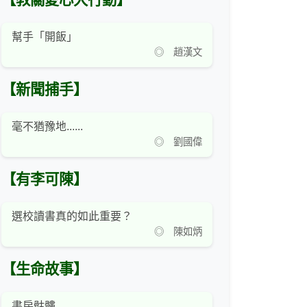
【教關愛心大行動】
幫手「開飯」
◎ 趙漢文
【新聞捕手】
毫不猶豫地......
◎ 劉國偉
【有李可陳】
選校讀書真的如此重要？
◎ 陳如炳
【生命故事】
書房骷髏