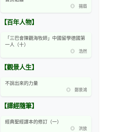
◎ 揚眉
【百年人物】
「三巴會陳觀海牧師」中國留學德國第
一人（十）
◎ 浩然
【觀景人生】
不說出來的力量
◎ 鄭景鴻
【譯經隨筆】
經典聖經譯本的修訂（一）
◎ 洪放