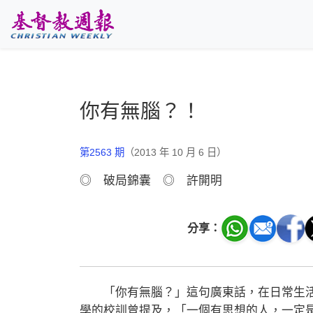
跳至主要內容
你有無腦？！
第2563 期
（2013 年 10 月 6 日）
◎ 破局錦囊 ◎ 許開明
分享：
「你有無腦？」這句廣東話，在日常生活
學的校訓曾提及，「一個有思想的人，一定