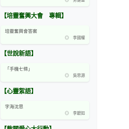
◎ 勞健靈
【培靈奮興大會 專輯】
培靈奮興會答案
◎ 李國權
【世說新語】
「手機七條」
◎ 吳思源
【心靈絮語】
字海沈思
◎ 李碧如