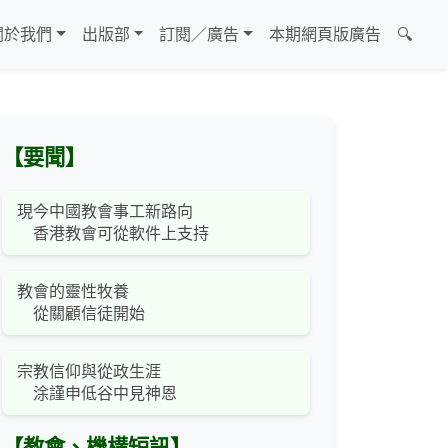
關於我們
出版部
訂閱／廣告
本期網頁版廣告
🔍
【要聞】
現今中國教會事工新路向
香港教會可從軟件上支持
教會的靈性牧養
從關顧信徒開始
宗教信仰與從政生涯
涂謹申低谷中見神恩