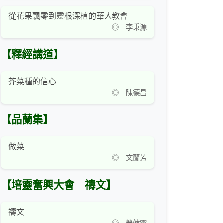
從花果飄零到靈根深植的華人教會
◎ 李秉源
【釋經講道】
芥菜種的信心
◎ 陳德昌
【品蘭集】
做菜
◎ 文蘭芳
【培靈奮興大會 禱文】
禱文