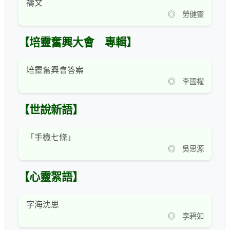
禱文
◎ 勞健靈
【培靈奮興大會 專輯】
培靈奮興會答案
◎ 李國權
【世說新語】
「手機七條」
◎ 吳思源
【心靈絮語】
字海沈思
◎ 李碧如