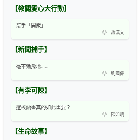
【教關愛心大行動】
幫手「開飯」
◎ 趙漢文
【新聞捕手】
毫不猶豫地......
◎ 劉國偉
【有李可陳】
選校讀書真的如此重要？
◎ 陳如炳
【生命故事】