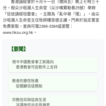
香港讀經會於十月十一日（禮拜五）晚上七時三十
分，假尖沙咀潮人生命堂（尖沙嘴寶勒巷25號）舉辦
「信徒讀經培靈會」，主題為「亂中尋『理』」，由尖
沙咀潮人生命堂主任牧師樓恩德主講。門券於指定書室
免費索取，查詢可電2369-3384或瀏覽：
www.hksu.org.hk。
【要聞】
現今中國教會事工新路向
香港教會可從軟件上支持
教會的靈性牧養
從關顧信徒開始
宗教信仰與從政生涯
涂謹申低谷中見神恩