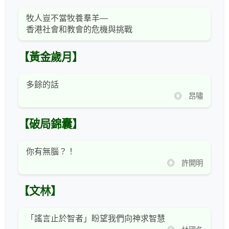
牧人豈不當牧養羣羊—
香港社會和教會的危機與挑戰
【黃金歲月】
多餘的話
◎ 昂嘯
【破局錦囊】
你有無腦？！
◎ 許開明
【文林】
「謠言止於智者」盼望我們向神求智慧