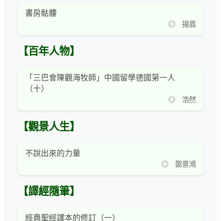
書房骷髏
◎ 揚眉
【百年人物】
「三巴會陳觀海牧師」中國留學德國第一人
（十）
◎ 浩然
【觀景人生】
不說出來的力量
◎ 鄭景鴻
【譯經隨筆】
經典聖經譯本的修訂（一）