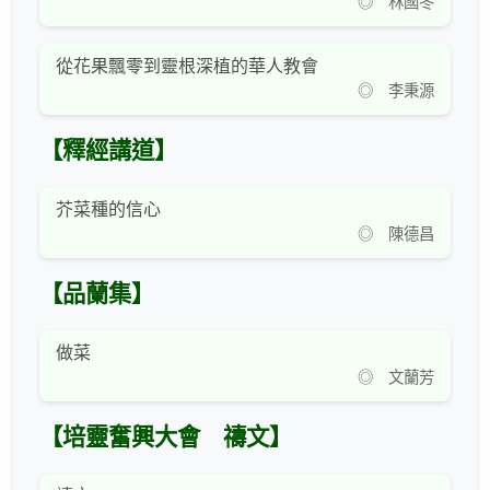
◎ 林國冬
從花果飄零到靈根深植的華人教會
◎ 李秉源
【釋經講道】
芥菜種的信心
◎ 陳德昌
【品蘭集】
做菜
◎ 文蘭芳
【培靈奮興大會 禱文】