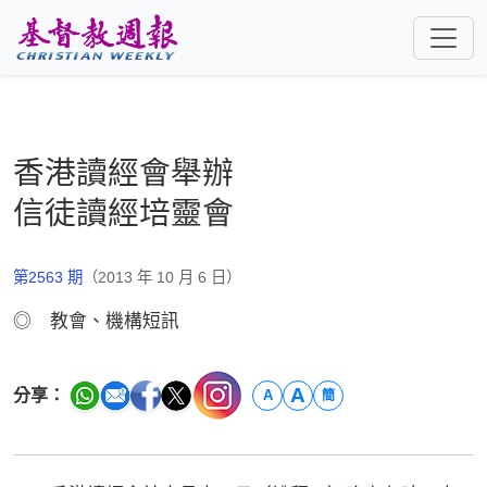
跳至主要內容
香港讀經會舉辦
信徒讀經培靈會
第2563 期
（2013 年 10 月 6 日）
◎ 教會、機構短訊
A
分享：
A
簡