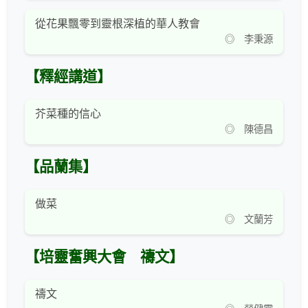
從花果飄零到靈根深植的華人教會
◎ 李秉源
【釋經講道】
芥菜種的信心
◎ 陳德昌
【品蘭集】
做菜
◎ 文蘭芳
【培靈奮興大會 禱文】
禱文