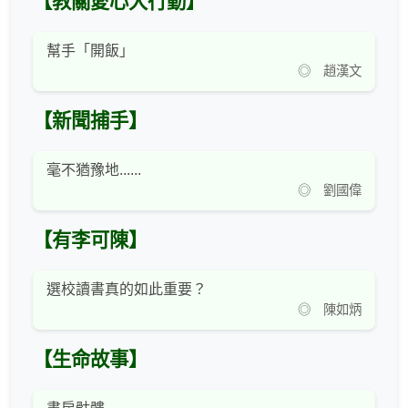
【教關愛心大行動】
幫手「開飯」
◎ 趙漢文
【新聞捕手】
毫不猶豫地......
◎ 劉國偉
【有李可陳】
選校讀書真的如此重要？
◎ 陳如炳
【生命故事】