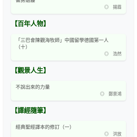
書房骷髏
◎ 揚眉
【百年人物】
「三巴會陳觀海牧師」中國留學德國第一人
（十）
◎ 浩然
【觀景人生】
不說出來的力量
◎ 鄭景鴻
【譯經隨筆】
經典聖經譯本的修訂（一）
◎ 洪放