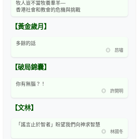
牧人豈不當牧養羣羊—
香港社會和教會的危機與挑戰
【黃金歲月】
多餘的話
◎ 昂嘯
【破局錦囊】
你有無腦？！
◎ 許開明
【文林】
「謠言止於智者」盼望我們向神求智慧
◎ 林國冬