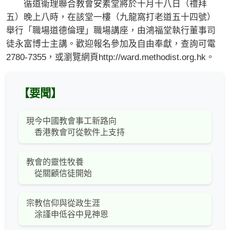
循道衞理聯合教會安素堂將於十月十八日（禮拜
五）晚上八時，在該堂一樓（九龍窩打老道五十四號）
舉行「職場道德倫理」職場講座，由鴻福堂執行董事司
徒永富博士主講。歡迎報名參加及自由奉獻，查詢可電
2780-7355，或瀏覽網頁http://ward.methodist.org.hk。
【要聞】
現今中國教會事工新路向
香港教會可從軟件上支持
教會的靈性牧養
從關顧信徒開始
宗教信仰與從政生涯
涂謹申低谷中見神恩