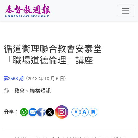
跳至主要內容
循道衞理聯合教會安素堂
「職場道德倫理」講座
第2563 期
（2013 年 10 月 6 日）
◎ 教會、機構短訊
A
分享：
A
簡