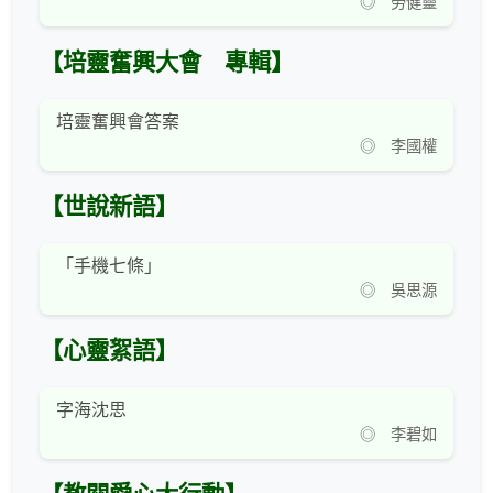
◎ 勞健靈
【培靈奮興大會 專輯】
培靈奮興會答案
◎ 李國權
【世說新語】
「手機七條」
◎ 吳思源
【心靈絮語】
字海沈思
◎ 李碧如